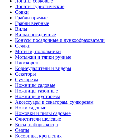
Лопаты совковые
Лопаты туристические
Совки
Грабли прямые
Грабли веерные
Вилы
Вилки посадочные
Конусы посадочные и лункообразователи
Сеялки
Мотыги, полольники
Мотыжки и тяпки ручные
Плоскорезы
Корнеудалители и видеры
Секаторы
Сучкорезы
Ножницы садовые
Ножницы газонные
Ножницы-кусторезы
Аксессуары к секаторам, сучкорезам
Ножи садовые
Ножовки и пилы садовые
Очистители щелевые
Косы, наборы косца
Серпы
Косовища, крепления