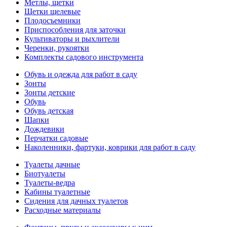
Метлы, щетки
Щетки щелевые
Плодосъемники
Приспособления для заточки
Культиваторы и рыхлители
Черенки, рукоятки
Комплекты садового инструмента
Обувь и одежда для работ в саду
Зонты
Зонты детские
Обувь
Обувь детская
Шапки
Дождевики
Перчатки садовые
Наколенники, фартуки, коврики для работ в саду
Туалеты дачные
Биотуалеты
Туалеты-ведра
Кабины туалетные
Сидения для дачных туалетов
Расходные материалы