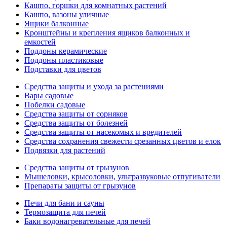
Кашпо, горшки для комнатных растений
Кашпо, вазоны уличные
Ящики балконные
Кронштейны и крепления ящиков балконных и
емкостей
Поддоны керамические
Поддоны пластиковые
Подставки для цветов
Средства защиты и ухода за растениями
Вары садовые
Побелки садовые
Средства защиты от сорняков
Средства защиты от болезней
Средства защиты от насекомых и вредителей
Средства сохранения свежести срезанных цветов и елок
Подвязки для растений
Средства защиты от грызунов
Мышеловки, крысоловки, ультразвуковые отпугиватели
Препараты защиты от грызунов
Печи для бани и сауны
Термозащита для печей
Баки водонагревательные для печей