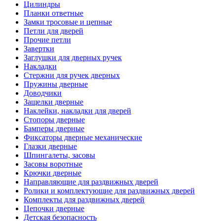
Цилиндры
Планки ответные
Замки тросовые и цепные
Петли для дверей
Прочие петли
Завертки
Заглушки для дверных ручек
Накладки
Стержни для ручек дверных
Пружины дверные
Доводчики
Защелки дверные
Наклейки, накладки для дверей
Стопоры дверные
Бамперы дверные
Фиксаторы дверные механические
Глазки дверные
Шпингалеты, засовы
Засовы воротные
Крючки дверные
Направляющие для раздвижных дверей
Ролики и комплектующие для раздвижных дверей
Комплекты для раздвижных дверей
Цепочки дверные
Детская безопасность