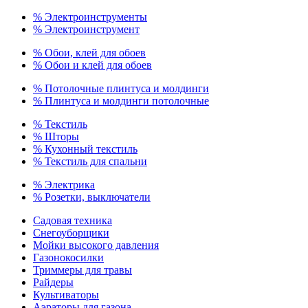
% Электроинструменты
% Электроинструмент
% Обои, клей для обоев
% Обои и клей для обоев
% Потолочные плинтуса и молдинги
% Плинтуса и молдинги потолочные
% Текстиль
% Шторы
% Кухонный текстиль
% Текстиль для спальни
% Электрика
% Розетки, выключатели
Садовая техника
Снегоуборщики
Мойки высокого давления
Газонокосилки
Триммеры для травы
Райдеры
Культиваторы
Аэраторы для газона