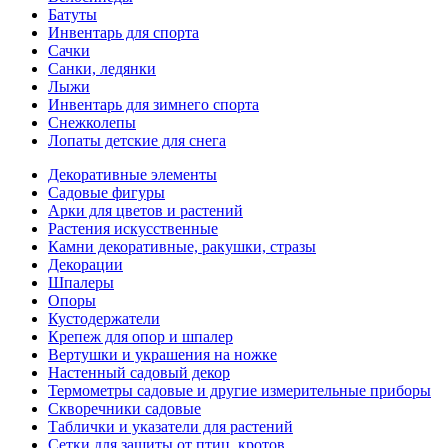
Батуты
Инвентарь для спорта
Сачки
Санки, ледянки
Лыжи
Инвентарь для зимнего спорта
Снежколепы
Лопаты детские для снега
Декоративные элементы
Садовые фигуры
Арки для цветов и растений
Растения искусственные
Камни декоративные, ракушки, стразы
Декорации
Шпалеры
Опоры
Кустодержатели
Крепеж для опор и шпалер
Вертушки и украшения на ножке
Настенный садовый декор
Термометры садовые и другие измерительные приборы
Скворечники садовые
Таблички и указатели для растений
Сетки для защиты от птиц, кротов