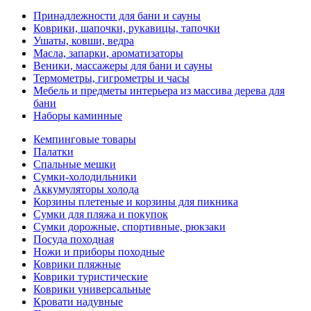
Принадлежности для бани и сауны
Коврики, шапочки, рукавицы, тапочки
Ушаты, ковши, ведра
Масла, запарки, ароматизаторы
Веники, массажеры для бани и сауны
Термометры, гигрометры и часы
Мебель и предметы интерьера из массива дерева для
бани
Наборы каминные
Кемпинговые товары
Палатки
Спальные мешки
Сумки-холодильники
Аккумуляторы холода
Корзины плетеные и корзины для пикника
Сумки для пляжа и покупок
Сумки дорожные, спортивные, рюкзаки
Посуда походная
Ножи и приборы походные
Коврики пляжные
Коврики туристические
Коврики универсальные
Кровати надувные