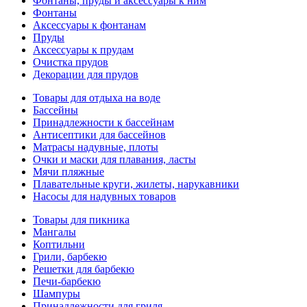
Фонтаны, пруды и аксессуары к ним
Фонтаны
Аксессуары к фонтанам
Пруды
Аксессуары к прудам
Очистка прудов
Декорации для прудов
Товары для отдыха на воде
Бассейны
Принадлежности к бассейнам
Антисептики для бассейнов
Матраcы надувные, плоты
Очки и маски для плавания, ласты
Мячи пляжные
Плавательные круги, жилеты, нарукавники
Насосы для надувных товаров
Товары для пикника
Мангалы
Коптильни
Грили, барбекю
Решетки для барбекю
Печи-барбекю
Шампуры
Принадлежности для гриля