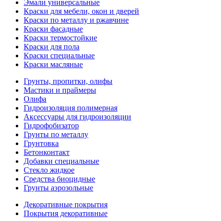
Эмали универсальные
Краски для мебели, окон и дверей
Краски по металлу и ржавчине
Краски фасадные
Краски термостойкие
Краски для пола
Краски специальные
Краски масляные
Грунты, пропитки, олифы
Мастики и праймеры
Олифа
Гидроизоляция полимерная
Аксессуары для гидроизоляции
Гидрофобизатор
Грунты по металлу
Грунтовка
Бетонконтакт
Добавки специальные
Стекло жидкое
Средства биоцидные
Грунты аэрозольные
Декоративные покрытия
Покрытия декоративные