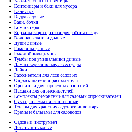
Хозяйственный инвентарь
Контейнеры и баки для мусора
Канистры
Ведра садовые
Баки, бочки
Компостеры
Корзины, ящики, сетки для работы в саду
Водонагреватели дачные
Души дачные
Раковины дачные
Рукомойники дачные
Тумбы под умывальники дачные
Лампы керосиновые, аксессуары
Лейки
Рассеиватели для леек садовых
Опрыскиватели и распылители
Оросители для горшечных растений
Насадки для опрыскивателей
Комплекты ремонтные для садовых опрыскивателей
Сумки, тележки хозяйственные
Товары для хранения садового инвентаря
Кремы и бальзамы для садоводов
Садовый инструмент
Лопаты штыковые