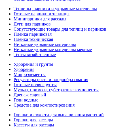
Теплицы, парники и укрывные материалы
Готовые парники и теплицы
Минипарники для рассады
Дуги для парников
Сопутствующие товары для теплиц и парников
Пленка парниковая
Пленка техническая
Нетканые укрывные материалы
Нетканые укрывные материалы мерные
Тенты хозяйственные
Удобрения и грунты
Удобрения
Микроэлементы
Регуляторы роста и плодообразования
Готовые почвогрунты
Мульча, примеси, субстратные компоненты
Дренаж садовый
Гели водные
Средства для компостирования
Горшки и емкости для выращивания растений
Горшки для рассады
Кассеты для рассады