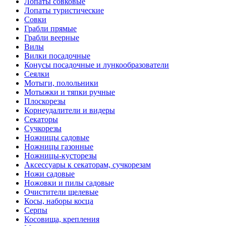
Лопаты совковые
Лопаты туристические
Совки
Грабли прямые
Грабли веерные
Вилы
Вилки посадочные
Конусы посадочные и лункообразователи
Сеялки
Мотыги, полольники
Мотыжки и тяпки ручные
Плоскорезы
Корнеудалители и видеры
Секаторы
Сучкорезы
Ножницы садовые
Ножницы газонные
Ножницы-кусторезы
Аксессуары к секаторам, сучкорезам
Ножи садовые
Ножовки и пилы садовые
Очистители щелевые
Косы, наборы косца
Серпы
Косовища, крепления