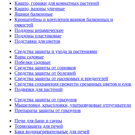
Кашпо, горшки для комнатных растений
Кашпо, вазоны уличные
Ящики балконные
Кронштейны и крепления ящиков балконных и
емкостей
Поддоны керамические
Поддоны пластиковые
Подставки для цветов
Средства защиты и ухода за растениями
Вары садовые
Побелки садовые
Средства защиты от сорняков
Средства защиты от болезней
Средства защиты от насекомых и вредителей
Средства сохранения свежести срезанных цветов и елок
Подвязки для растений
Средства защиты от грызунов
Мышеловки, крысоловки, ультразвуковые отпугиватели
Препараты защиты от грызунов
Печи для бани и сауны
Термозащита для печей
Баки водонагревательные для печей