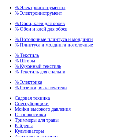
% Электроинструменты
% Электроинструмент
% Обои, клей для обоев
% Обои и клей для обоев
% Потолочные плинтуса и молдинги
% Плинтуса и молдинги потолочные
% Текстиль
% Шторы
% Кухонный текстиль
% Текстиль для спальни
% Электрика
% Розетки, выключатели
Садовая техника
Снегоуборщики
Мойки высокого давления
Газонокосилки
Триммеры для травы
Райдеры
Культиваторы
Аэраторы для газона