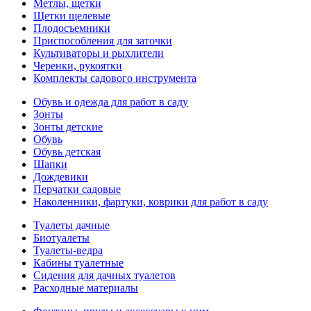
Метлы, щетки
Щетки щелевые
Плодосъемники
Приспособления для заточки
Культиваторы и рыхлители
Черенки, рукоятки
Комплекты садового инструмента
Обувь и одежда для работ в саду
Зонты
Зонты детские
Обувь
Обувь детская
Шапки
Дождевики
Перчатки садовые
Наколенники, фартуки, коврики для работ в саду
Туалеты дачные
Биотуалеты
Туалеты-ведра
Кабины туалетные
Сидения для дачных туалетов
Расходные материалы