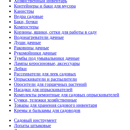
Хозяйственный инвентарь
Контейнеры и баки для мусора
Канистры
Ведра садовые
Баки, бочки
Компостеры
Корзины, ящики, сетки для работы в саду
Водонагреватели дачные
Души дачные
Раковины дачные
Рукомойники дачные
Тумбы под умывальники дачные
Лампы керосиновые, аксессуары
Лейки
Рассеиватели для леек садовых
Опрыскиватели и распылители
Оросители для горшечных растений
Насадки для опрыскивателей
Комплекты ремонтные для садовых опрыскивателей
Сумки, тележки хозяйственные
Товары для хранения садового инвентаря
Кремы и бальзамы для садоводов
Садовый инструмент
Лопаты штыковые