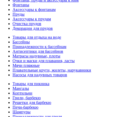
Фонтаны, пруды и аксессуары к ним
Фонтаны
Аксессуары к фонтанам
Пруды
Аксессуары к прудам
Очистка прудов
Декорации для прудов
Товары для отдыха на воде
Бассейны
Принадлежности к бассейнам
Антисептики для бассейнов
Матраcы надувные, плоты
Очки и маски для плавания, ласты
Мячи пляжные
Плавательные круги, жилеты, нарукавники
Насосы для надувных товаров
Товары для пикника
Мангалы
Коптильни
Грили, барбекю
Решетки для барбекю
Печи-барбекю
Шампуры
Принадлежности для гриля