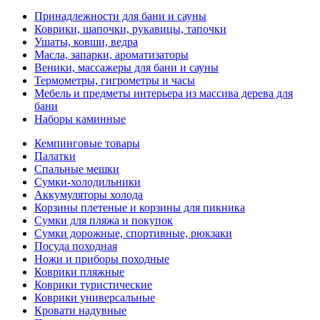
Принадлежности для бани и сауны
Коврики, шапочки, рукавицы, тапочки
Ушаты, ковши, ведра
Масла, запарки, ароматизаторы
Веники, массажеры для бани и сауны
Термометры, гигрометры и часы
Мебель и предметы интерьера из массива дерева для
бани
Наборы каминные
Кемпинговые товары
Палатки
Спальные мешки
Сумки-холодильники
Аккумуляторы холода
Корзины плетеные и корзины для пикника
Сумки для пляжа и покупок
Сумки дорожные, спортивные, рюкзаки
Посуда походная
Ножи и приборы походные
Коврики пляжные
Коврики туристические
Коврики универсальные
Кровати надувные