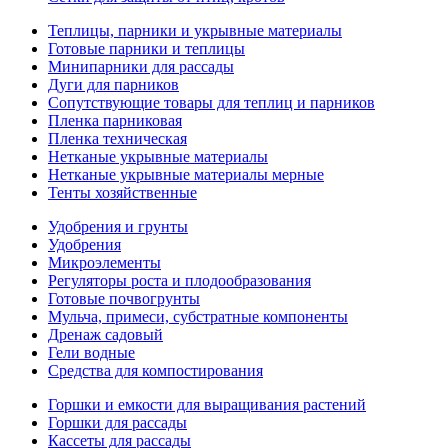
Теплицы, парники и укрывные материалы
Готовые парники и теплицы
Минипарники для рассады
Дуги для парников
Сопутствующие товары для теплиц и парников
Пленка парниковая
Пленка техническая
Нетканые укрывные материалы
Нетканые укрывные материалы мерные
Тенты хозяйственные
Удобрения и грунты
Удобрения
Микроэлементы
Регуляторы роста и плодообразования
Готовые почвогрунты
Мульча, примеси, субстратные компоненты
Дренаж садовый
Гели водные
Средства для компостирования
Горшки и емкости для выращивания растений
Горшки для рассады
Кассеты для рассады