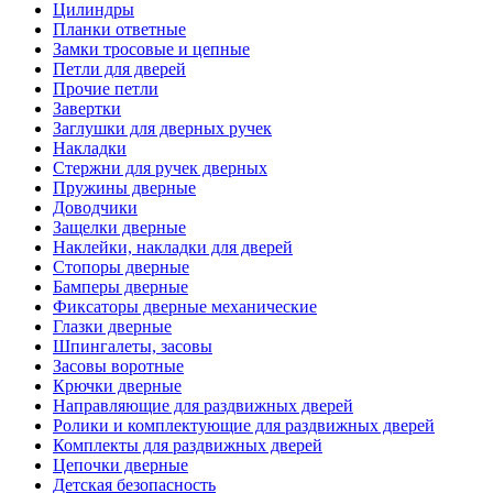
Цилиндры
Планки ответные
Замки тросовые и цепные
Петли для дверей
Прочие петли
Завертки
Заглушки для дверных ручек
Накладки
Стержни для ручек дверных
Пружины дверные
Доводчики
Защелки дверные
Наклейки, накладки для дверей
Стопоры дверные
Бамперы дверные
Фиксаторы дверные механические
Глазки дверные
Шпингалеты, засовы
Засовы воротные
Крючки дверные
Направляющие для раздвижных дверей
Ролики и комплектующие для раздвижных дверей
Комплекты для раздвижных дверей
Цепочки дверные
Детская безопасность