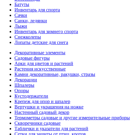
Батуты
Инвентарь для спорта
Сачки
Санки, ледянки
Лыжи
Инвентарь для зимнего спорта
Снежколепы
Лопаты детские для снега
Декоративные элементы
Садовые фигуры
Арки для цветов и растений
Растения искусственные
Камни декоративные, ракушки, стразы
Декорации
Шпалеры
Опоры
Кустодержатели
Крепеж для опор и шпалер
Вертушки и украшения на ножке
Настенный садовый декор
Термометры садовые и другие измерительные приборы
Скворечники садовые
Таблички и указатели для растений
Сетки для защиты от птиц, кротов