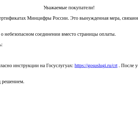
Уважаемые покупатели!
ертификатах Минцифры России. Это вынужденная мера, связанн
 о небезопасном соединении вместо страницы оплаты.
ь:
ласно инструкции на Госуслугуах:
https://gosuslugi.ru/crt
. После у
д решением.