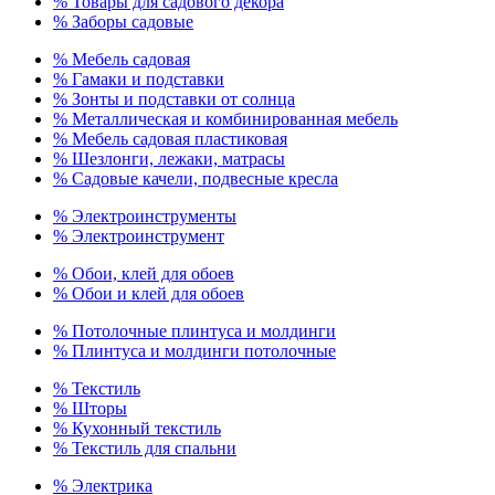
% Товары для садового декора
% Заборы садовые
% Мебель садовая
% Гамаки и подставки
% Зонты и подставки от солнца
% Металлическая и комбинированная мебель
% Мебель садовая пластиковая
% Шезлонги, лежаки, матрасы
% Садовые качели, подвесные кресла
% Электроинструменты
% Электроинструмент
% Обои, клей для обоев
% Обои и клей для обоев
% Потолочные плинтуса и молдинги
% Плинтуса и молдинги потолочные
% Текстиль
% Шторы
% Кухонный текстиль
% Текстиль для спальни
% Электрика