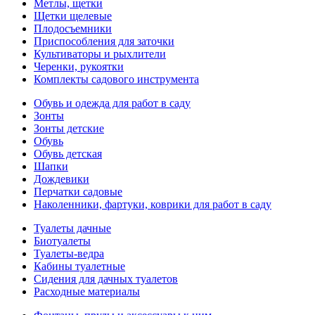
Метлы, щетки
Щетки щелевые
Плодосъемники
Приспособления для заточки
Культиваторы и рыхлители
Черенки, рукоятки
Комплекты садового инструмента
Обувь и одежда для работ в саду
Зонты
Зонты детские
Обувь
Обувь детская
Шапки
Дождевики
Перчатки садовые
Наколенники, фартуки, коврики для работ в саду
Туалеты дачные
Биотуалеты
Туалеты-ведра
Кабины туалетные
Сидения для дачных туалетов
Расходные материалы