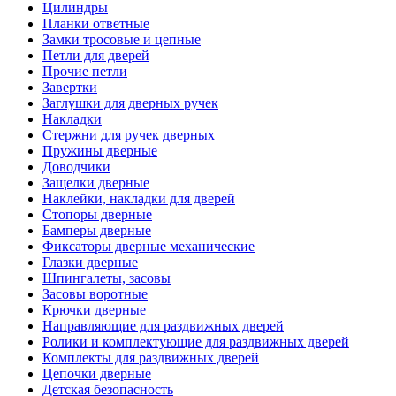
Цилиндры
Планки ответные
Замки тросовые и цепные
Петли для дверей
Прочие петли
Завертки
Заглушки для дверных ручек
Накладки
Стержни для ручек дверных
Пружины дверные
Доводчики
Защелки дверные
Наклейки, накладки для дверей
Стопоры дверные
Бамперы дверные
Фиксаторы дверные механические
Глазки дверные
Шпингалеты, засовы
Засовы воротные
Крючки дверные
Направляющие для раздвижных дверей
Ролики и комплектующие для раздвижных дверей
Комплекты для раздвижных дверей
Цепочки дверные
Детская безопасность