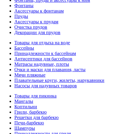
Фонтаны, пруды и аксессуары к ним
Фонтаны
Аксессуары к фонтанам
Пруды
Аксессуары к прудам
Очистка прудов
Декорации для прудов
Товары для отдыха на воде
Бассейны
Принадлежности к бассейнам
Антисептики для бассейнов
Матраcы надувные, плоты
Очки и маски для плавания, ласты
Мячи пляжные
Плавательные круги, жилеты, нарукавники
Насосы для надувных товаров
Товары для пикника
Мангалы
Коптильни
Грили, барбекю
Решетки для барбекю
Печи-барбекю
Шампуры
Принадлежности для гриля