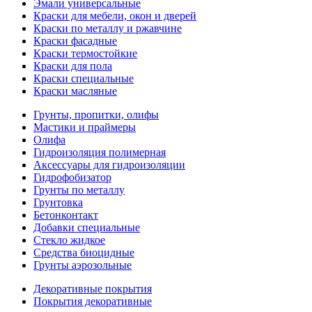
Эмали универсальные
Краски для мебели, окон и дверей
Краски по металлу и ржавчине
Краски фасадные
Краски термостойкие
Краски для пола
Краски специальные
Краски масляные
Грунты, пропитки, олифы
Мастики и праймеры
Олифа
Гидроизоляция полимерная
Аксессуары для гидроизоляции
Гидрофобизатор
Грунты по металлу
Грунтовка
Бетонконтакт
Добавки специальные
Стекло жидкое
Средства биоцидные
Грунты аэрозольные
Декоративные покрытия
Покрытия декоративные