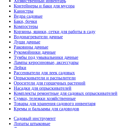
Хозяйственный инвентарь
Контейнеры и баки для мусора
Канистры
Ведра садовые
Баки, бочки
Компостеры
Корзины, ящики, сетки для работы в саду
Водонагреватели дачные
Души дачные
Раковины дачные
Рукомойники дачные
Тумбы под умывальники дачные
Лампы керосиновые, аксессуары
Лейки
Рассеиватели для леек садовых
Опрыскиватели и распылители
Оросители для горшечных растений
Насадки для опрыскивателей
Комплекты ремонтные для садовых опрыскивателей
Сумки, тележки хозяйственные
Товары для хранения садового инвентаря
Кремы и бальзамы для садоводов
Садовый инструмент
Лопаты штыковые