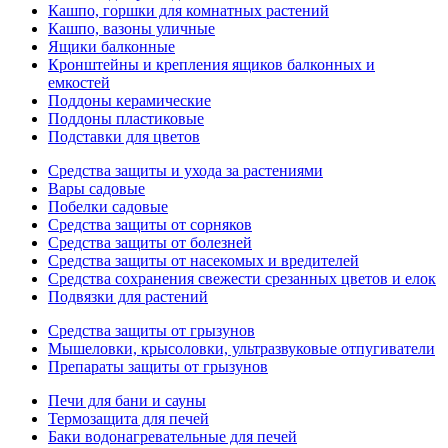
Кашпо, горшки для комнатных растений
Кашпо, вазоны уличные
Ящики балконные
Кронштейны и крепления ящиков балконных и
емкостей
Поддоны керамические
Поддоны пластиковые
Подставки для цветов
Средства защиты и ухода за растениями
Вары садовые
Побелки садовые
Средства защиты от сорняков
Средства защиты от болезней
Средства защиты от насекомых и вредителей
Средства сохранения свежести срезанных цветов и елок
Подвязки для растений
Средства защиты от грызунов
Мышеловки, крысоловки, ультразвуковые отпугиватели
Препараты защиты от грызунов
Печи для бани и сауны
Термозащита для печей
Баки водонагревательные для печей