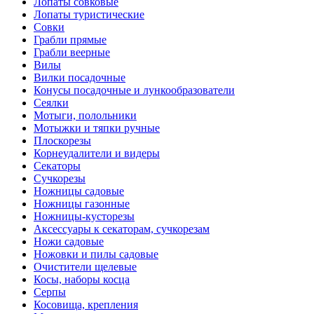
Лопаты совковые
Лопаты туристические
Совки
Грабли прямые
Грабли веерные
Вилы
Вилки посадочные
Конусы посадочные и лункообразователи
Сеялки
Мотыги, полольники
Мотыжки и тяпки ручные
Плоскорезы
Корнеудалители и видеры
Секаторы
Сучкорезы
Ножницы садовые
Ножницы газонные
Ножницы-кусторезы
Аксессуары к секаторам, сучкорезам
Ножи садовые
Ножовки и пилы садовые
Очистители щелевые
Косы, наборы косца
Серпы
Косовища, крепления