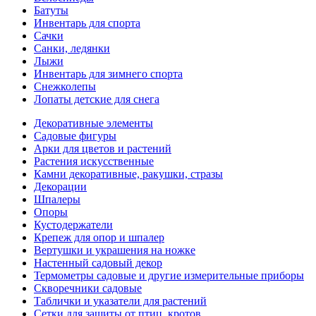
Батуты
Инвентарь для спорта
Сачки
Санки, ледянки
Лыжи
Инвентарь для зимнего спорта
Снежколепы
Лопаты детские для снега
Декоративные элементы
Садовые фигуры
Арки для цветов и растений
Растения искусственные
Камни декоративные, ракушки, стразы
Декорации
Шпалеры
Опоры
Кустодержатели
Крепеж для опор и шпалер
Вертушки и украшения на ножке
Настенный садовый декор
Термометры садовые и другие измерительные приборы
Скворечники садовые
Таблички и указатели для растений
Сетки для защиты от птиц, кротов