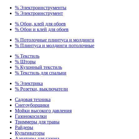
% Электроинструменты
% Электроинструмент
% Обои, клей для обоев
% Обои и клей для обоев
% Потолочные плинтуса и молдинги
% Плинтуса и молдинги потолочные
% Текстиль
% Шторы
% Кухонный текстиль
% Текстиль для спальни
% Электрика
% Розетки, выключатели
Садовая техника
Снегоуборщики
Мойки высокого давления
Газонокосилки
Триммеры для травы
Райдеры
Культиваторы
Аэраторы для газона