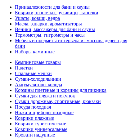
Принадлежности для бани и сауны
Коврики, шапочки, рукавицы, тапочки
Ушаты, ковши, ведра
Масла, запарки, ароматизаторы
Веники, массажеры для бани и сауны
Термометры, гигрометры и часы
Мебель и предметы интерьера из массива дерева для
бани
Наборы каминные
Кемпинговые товары
Палатки
Спальные мешки
Сумки-холодильники
Аккумуляторы холода
Корзины плетеные и корзины для пикника
Сумки для пляжа и покупок
Сумки дорожные, спортивные, рюкзаки
Посуда походная
Ножи и приборы походные
Коврики пляжные
Коврики туристические
Коврики универсальные
Кровати надувные