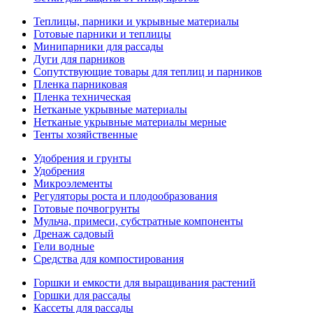
Теплицы, парники и укрывные материалы
Готовые парники и теплицы
Минипарники для рассады
Дуги для парников
Сопутствующие товары для теплиц и парников
Пленка парниковая
Пленка техническая
Нетканые укрывные материалы
Нетканые укрывные материалы мерные
Тенты хозяйственные
Удобрения и грунты
Удобрения
Микроэлементы
Регуляторы роста и плодообразования
Готовые почвогрунты
Мульча, примеси, субстратные компоненты
Дренаж садовый
Гели водные
Средства для компостирования
Горшки и емкости для выращивания растений
Горшки для рассады
Кассеты для рассады