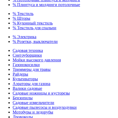
% Плинтуса и молдинги потолочные
% Текстиль
% Шторы
% Кухонный текстиль
% Текстиль для спальни
% Электрика
% Розетки, выключатели
Садовая техника
Снегоуборщики
Мойки высокого давления
Газонокосилки
Триммеры для травы
Райдеры
Культиваторы
Аэраторы для газона
Валики садовые
Садовые ножницы и кусторезы
Бензопилы
Садовые измельчители
Садовые пылесосы и воздуходувки
Мотобуры и ледорубы
Дровоколы