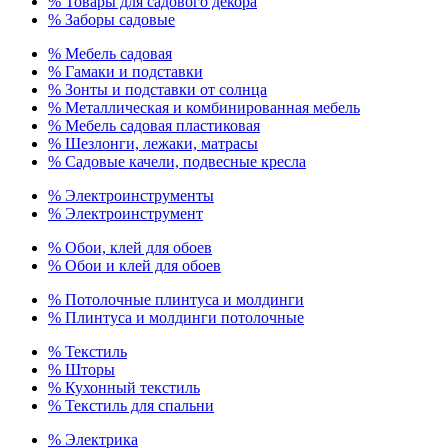
% Товары для садового декора
% Заборы садовые
% Мебель садовая
% Гамаки и подставки
% Зонты и подставки от солнца
% Металлическая и комбинированная мебель
% Мебель садовая пластиковая
% Шезлонги, лежаки, матрасы
% Садовые качели, подвесные кресла
% Электроинструменты
% Электроинструмент
% Обои, клей для обоев
% Обои и клей для обоев
% Потолочные плинтуса и молдинги
% Плинтуса и молдинги потолочные
% Текстиль
% Шторы
% Кухонный текстиль
% Текстиль для спальни
% Электрика