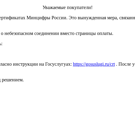
Уважаемые покупатели!
ертификатах Минцифры России. Это вынужденная мера, связанн
 о небезопасном соединении вместо страницы оплаты.
ь:
ласно инструкции на Госуслугуах:
https://gosuslugi.ru/crt
. После у
д решением.