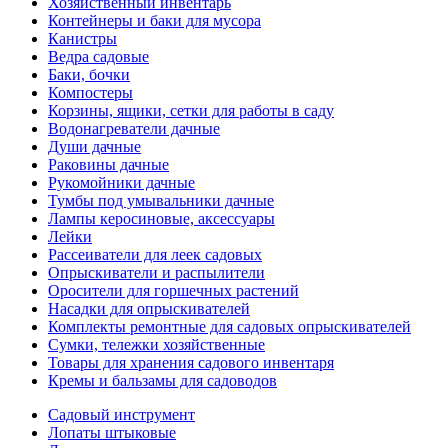
Хозяйственный инвентарь
Контейнеры и баки для мусора
Канистры
Ведра садовые
Баки, бочки
Компостеры
Корзины, ящики, сетки для работы в саду
Водонагреватели дачные
Души дачные
Раковины дачные
Рукомойники дачные
Тумбы под умывальники дачные
Лампы керосиновые, аксессуары
Лейки
Рассеиватели для леек садовых
Опрыскиватели и распылители
Оросители для горшечных растений
Насадки для опрыскивателей
Комплекты ремонтные для садовых опрыскивателей
Сумки, тележки хозяйственные
Товары для хранения садового инвентаря
Кремы и бальзамы для садоводов
Садовый инструмент
Лопаты штыковые