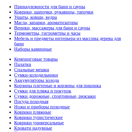
Принадлежности для бани и сауны
Коврики, шапочки, рукавицы, тапочки
Ушаты, ковши, ведра
Масла, запарки, ароматизаторы
Веники, массажеры для бани и сауны
Термометры, гигрометры и часы
Мебель и предметы интерьера из массива дерева для
бани
Наборы каминные
Кемпинговые товары
Палатки
Спальные мешки
Сумки-холодильники
Аккумуляторы холода
Корзины плетеные и корзины для пикника
Сумки для пляжа и покупок
Сумки дорожные, спортивные, рюкзаки
Посуда походная
Ножи и приборы походные
Коврики пляжные
Коврики туристические
Коврики универсальные
Кровати надувные