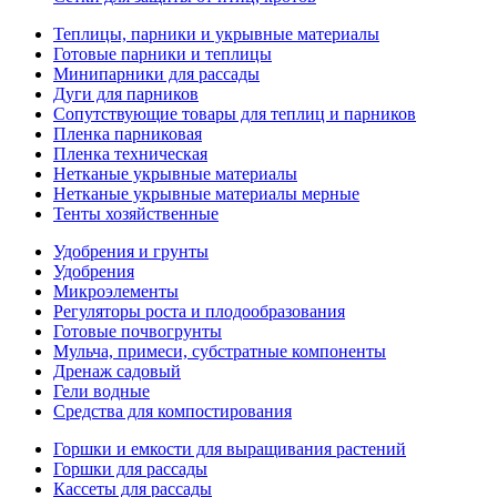
Теплицы, парники и укрывные материалы
Готовые парники и теплицы
Минипарники для рассады
Дуги для парников
Сопутствующие товары для теплиц и парников
Пленка парниковая
Пленка техническая
Нетканые укрывные материалы
Нетканые укрывные материалы мерные
Тенты хозяйственные
Удобрения и грунты
Удобрения
Микроэлементы
Регуляторы роста и плодообразования
Готовые почвогрунты
Мульча, примеси, субстратные компоненты
Дренаж садовый
Гели водные
Средства для компостирования
Горшки и емкости для выращивания растений
Горшки для рассады
Кассеты для рассады