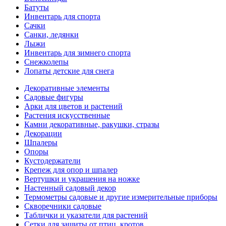
Батуты
Инвентарь для спорта
Сачки
Санки, ледянки
Лыжи
Инвентарь для зимнего спорта
Снежколепы
Лопаты детские для снега
Декоративные элементы
Садовые фигуры
Арки для цветов и растений
Растения искусственные
Камни декоративные, ракушки, стразы
Декорации
Шпалеры
Опоры
Кустодержатели
Крепеж для опор и шпалер
Вертушки и украшения на ножке
Настенный садовый декор
Термометры садовые и другие измерительные приборы
Скворечники садовые
Таблички и указатели для растений
Сетки для защиты от птиц, кротов