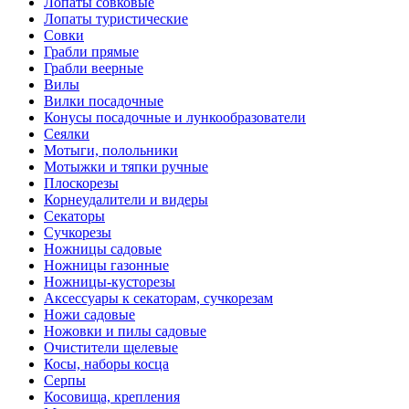
Лопаты совковые
Лопаты туристические
Совки
Грабли прямые
Грабли веерные
Вилы
Вилки посадочные
Конусы посадочные и лункообразователи
Сеялки
Мотыги, полольники
Мотыжки и тяпки ручные
Плоскорезы
Корнеудалители и видеры
Секаторы
Сучкорезы
Ножницы садовые
Ножницы газонные
Ножницы-кусторезы
Аксессуары к секаторам, сучкорезам
Ножи садовые
Ножовки и пилы садовые
Очистители щелевые
Косы, наборы косца
Серпы
Косовища, крепления