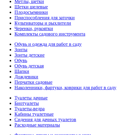
Метлы, щетки
Щетки щелевые
Плодосъемники
Приспособления для заточки
Культиваторы и рыхлители
Черенки, рукоятки
Комплекты садового инструмента
Обувь и одежда для работ в саду
Зонты
Зонты детские
Обувь
Обувь детская
Шапки
Дождевики
Перчатки садовые
Наколенники, фартуки, коврики для работ в саду
Туалеты дачные
Биотуалеты
Туалеты-ведра
Кабины туалетные
Сидения для дачных туалетов
Расходные материалы