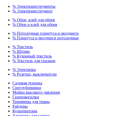
% Электроинструменты
% Электроинструмент
% Обои, клей для обоев
% Обои и клей для обоев
% Потолочные плинтуса и молдинги
% Плинтуса и молдинги потолочные
% Текстиль
% Шторы
% Кухонный текстиль
% Текстиль для спальни
% Электрика
% Розетки, выключатели
Садовая техника
Снегоуборщики
Мойки высокого давления
Газонокосилки
Триммеры для травы
Райдеры
Культиваторы
Аэраторы для газона