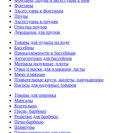
Фонтаны, пруды и аксессуары к ним
Фонтаны
Аксессуары к фонтанам
Пруды
Аксессуары к прудам
Очистка прудов
Декорации для прудов
Товары для отдыха на воде
Бассейны
Принадлежности к бассейнам
Антисептики для бассейнов
Матраcы надувные, плоты
Очки и маски для плавания, ласты
Мячи пляжные
Плавательные круги, жилеты, нарукавники
Насосы для надувных товаров
Товары для пикника
Мангалы
Коптильни
Грили, барбекю
Решетки для барбекю
Печи-барбекю
Шампуры
Принадлежности для гриля