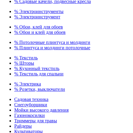
% Садовые качели, подвесные кресла
% Электроинструменты
% Электроинструмент
% Обои, клей для обоев
% Обои и клей для обоев
% Потолочные плинтуса и молдинги
% Плинтуса и молдинги потолочные
% Текстиль
% Шторы
% Кухонный текстиль
% Текстиль для спальни
% Электрика
% Розетки, выключатели
Садовая техника
Снегоуборщики
Мойки высокого давления
Газонокосилки
Триммеры для травы
Райдеры
Культиваторы