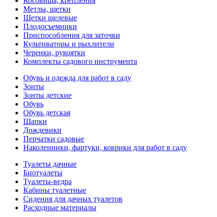
Косовища, крепления
Метлы, щетки
Щетки щелевые
Плодосъемники
Приспособления для заточки
Культиваторы и рыхлители
Черенки, рукоятки
Комплекты садового инструмента
Обувь и одежда для работ в саду
Зонты
Зонты детские
Обувь
Обувь детская
Шапки
Дождевики
Перчатки садовые
Наколенники, фартуки, коврики для работ в саду
Туалеты дачные
Биотуалеты
Туалеты-ведра
Кабины туалетные
Сидения для дачных туалетов
Расходные материалы