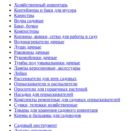
Хозяйственный инвентарь
Контейнеры и баки для мусора
Канистры
Ведра садовые
Баки, бочки
Компостеры
Корзины, ящики, сетки для работы в саду
Водонагреватели дачные
Души дачные
Раковины дачные
Рукомойники дачные
Тумбы под умывальники дачные
Лампы керосиновые, аксессуары
Лейки
Рассеиватели для леек садовых
Опрыскиватели и распылители
Оросители для горшечных растений
Насадки для опрыскивателей
Комплекты ремонтные для садовых опрыскивателей
Сумки, тележки хозяйственные
Товары для хранения садового инвентаря
Кремы и бальзамы для садоводов
Садовый инструмент
Лопаты штыковые