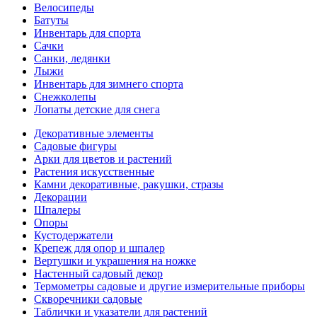
Велосипеды
Батуты
Инвентарь для спорта
Сачки
Санки, ледянки
Лыжи
Инвентарь для зимнего спорта
Снежколепы
Лопаты детские для снега
Декоративные элементы
Садовые фигуры
Арки для цветов и растений
Растения искусственные
Камни декоративные, ракушки, стразы
Декорации
Шпалеры
Опоры
Кустодержатели
Крепеж для опор и шпалер
Вертушки и украшения на ножке
Настенный садовый декор
Термометры садовые и другие измерительные приборы
Скворечники садовые
Таблички и указатели для растений