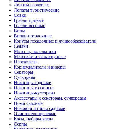
Лопаты совковые
Лопаты туристические
Совки
Грабли прямые
Грабли веерные
Вилы
Вилки посадочные
Конусы посадочные и лункообразователи
Сеялки
Мотыги, полольники
Мотыжки и тяпки ручные
Плоскорезы
Корнеудалители и видеры
Секаторы
Сучкорезы
Ножницы садовые
Ножницы газонные
Ножницы-кусторезы
Аксессуары к секаторам, сучкорезам
Ножи садовые
Ножовки и пилы садовые
Очистители щелевые
Косы, наборы косца
Серпы