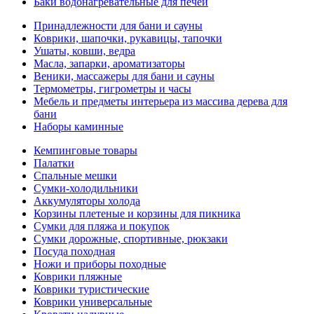
Баки водонагревательные для печей
Принадлежности для бани и сауны
Коврики, шапочки, рукавицы, тапочки
Ушаты, ковши, ведра
Масла, запарки, ароматизаторы
Веники, массажеры для бани и сауны
Термометры, гигрометры и часы
Мебель и предметы интерьера из массива дерева для
бани
Наборы каминные
Кемпинговые товары
Палатки
Спальные мешки
Сумки-холодильники
Аккумуляторы холода
Корзины плетеные и корзины для пикника
Сумки для пляжа и покупок
Сумки дорожные, спортивные, рюкзаки
Посуда походная
Ножи и приборы походные
Коврики пляжные
Коврики туристические
Коврики универсальные