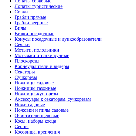
Лопаты совковые
Лопаты туристические
Совки
Грабли прямые
Грабли веерные
Вилы
Вилки посадочные
Конусы посадочные и лункообразователи
Сеялки
Мотыги, полольники
Мотыжки и тяпки ручные
Плоскорезы
Корнеудалители и видеры
Секаторы
Сучкорезы
Ножницы садовые
Ножницы газонные
Ножницы-кусторезы
Аксессуары к секаторам, сучкорезам
Ножи садовые
Ножовки и пилы садовые
Очистители щелевые
Косы, наборы косца
Серпы
Косовища, крепления