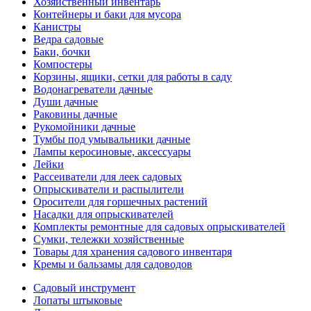
Хозяйственный инвентарь
Контейнеры и баки для мусора
Канистры
Ведра садовые
Баки, бочки
Компостеры
Корзины, ящики, сетки для работы в саду
Водонагреватели дачные
Души дачные
Раковины дачные
Рукомойники дачные
Тумбы под умывальники дачные
Лампы керосиновые, аксессуары
Лейки
Рассеиватели для леек садовых
Опрыскиватели и распылители
Оросители для горшечных растений
Насадки для опрыскивателей
Комплекты ремонтные для садовых опрыскивателей
Сумки, тележки хозяйственные
Товары для хранения садового инвентаря
Кремы и бальзамы для садоводов
Садовый инструмент
Лопаты штыковые