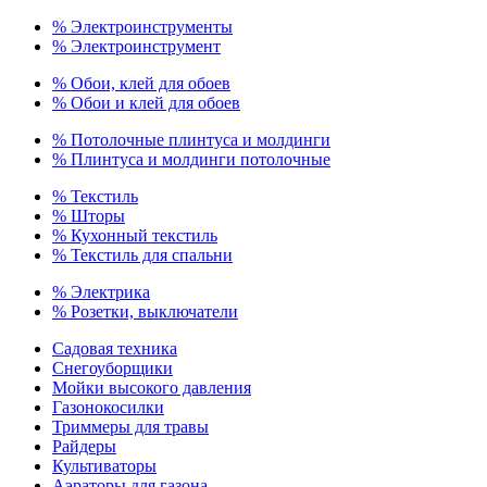
% Электроинструменты
% Электроинструмент
% Обои, клей для обоев
% Обои и клей для обоев
% Потолочные плинтуса и молдинги
% Плинтуса и молдинги потолочные
% Текстиль
% Шторы
% Кухонный текстиль
% Текстиль для спальни
% Электрика
% Розетки, выключатели
Садовая техника
Снегоуборщики
Мойки высокого давления
Газонокосилки
Триммеры для травы
Райдеры
Культиваторы
Аэраторы для газона