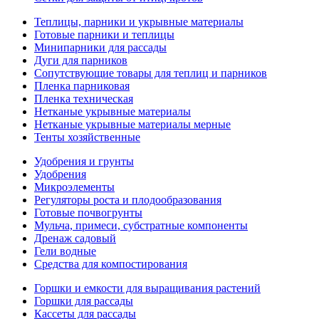
Теплицы, парники и укрывные материалы
Готовые парники и теплицы
Минипарники для рассады
Дуги для парников
Сопутствующие товары для теплиц и парников
Пленка парниковая
Пленка техническая
Нетканые укрывные материалы
Нетканые укрывные материалы мерные
Тенты хозяйственные
Удобрения и грунты
Удобрения
Микроэлементы
Регуляторы роста и плодообразования
Готовые почвогрунты
Мульча, примеси, субстратные компоненты
Дренаж садовый
Гели водные
Средства для компостирования
Горшки и емкости для выращивания растений
Горшки для рассады
Кассеты для рассады