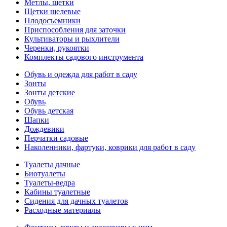
Метлы, щетки
Щетки щелевые
Плодосъемники
Приспособления для заточки
Культиваторы и рыхлители
Черенки, рукоятки
Комплекты садового инструмента
Обувь и одежда для работ в саду
Зонты
Зонты детские
Обувь
Обувь детская
Шапки
Дождевики
Перчатки садовые
Наколенники, фартуки, коврики для работ в саду
Туалеты дачные
Биотуалеты
Туалеты-ведра
Кабины туалетные
Сидения для дачных туалетов
Расходные материалы