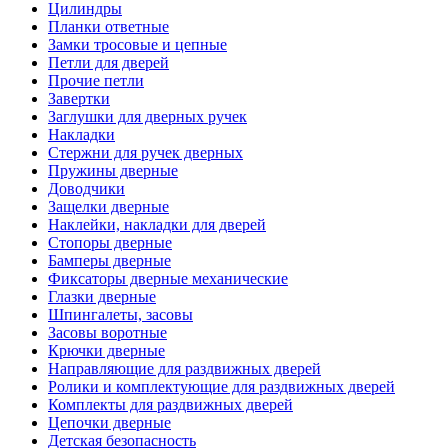
Цилиндры
Планки ответные
Замки тросовые и цепные
Петли для дверей
Прочие петли
Завертки
Заглушки для дверных ручек
Накладки
Стержни для ручек дверных
Пружины дверные
Доводчики
Защелки дверные
Наклейки, накладки для дверей
Стопоры дверные
Бамперы дверные
Фиксаторы дверные механические
Глазки дверные
Шпингалеты, засовы
Засовы воротные
Крючки дверные
Направляющие для раздвижных дверей
Ролики и комплектующие для раздвижных дверей
Комплекты для раздвижных дверей
Цепочки дверные
Детская безопасность