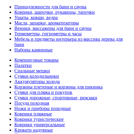
Принадлежности для бани и сауны
Коврики, шапочки, рукавицы, тапочки
Ушаты, ковши, ведра
Масла, запарки, ароматизаторы
Веники, массажеры для бани и сауны
Термометры, гигрометры и часы
Мебель и предметы интерьера из массива дерева для
бани
Наборы каминные
Кемпинговые товары
Палатки
Спальные мешки
Сумки-холодильники
Аккумуляторы холода
Корзины плетеные и корзины для пикника
Сумки для пляжа и покупок
Сумки дорожные, спортивные, рюкзаки
Посуда походная
Ножи и приборы походные
Коврики пляжные
Коврики туристические
Коврики универсальные
Кровати надувные