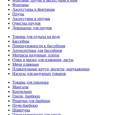
Фонтаны, пруды и аксессуары к ним
Фонтаны
Аксессуары к фонтанам
Пруды
Аксессуары к прудам
Очистка прудов
Декорации для прудов
Товары для отдыха на воде
Бассейны
Принадлежности к бассейнам
Антисептики для бассейнов
Матраcы надувные, плоты
Очки и маски для плавания, ласты
Мячи пляжные
Плавательные круги, жилеты, нарукавники
Насосы для надувных товаров
Товары для пикника
Мангалы
Коптильни
Грили, барбекю
Решетки для барбекю
Печи-барбекю
Шампуры
Принадлежности для гриля