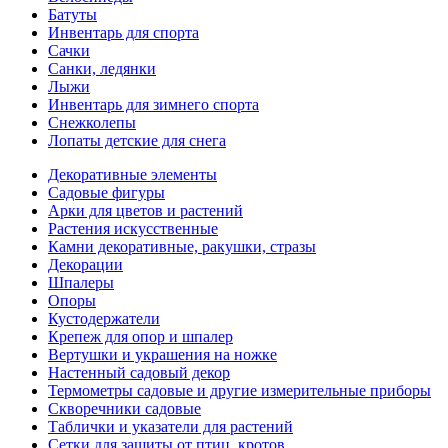
Батуты
Инвентарь для спорта
Сачки
Санки, ледянки
Лыжи
Инвентарь для зимнего спорта
Снежколепы
Лопаты детские для снега
Декоративные элементы
Садовые фигуры
Арки для цветов и растений
Растения искусственные
Камни декоративные, ракушки, стразы
Декорации
Шпалеры
Опоры
Кустодержатели
Крепеж для опор и шпалер
Вертушки и украшения на ножке
Настенный садовый декор
Термометры садовые и другие измерительные приборы
Скворечники садовые
Таблички и указатели для растений
Сетки для защиты от птиц, кротов