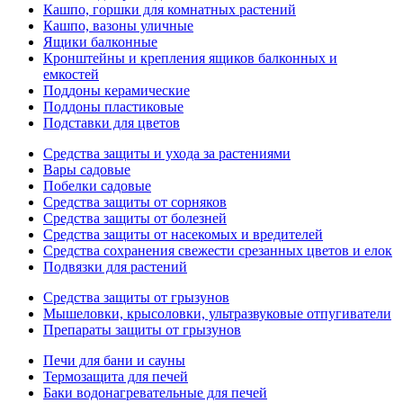
Кашпо, горшки для комнатных растений
Кашпо, вазоны уличные
Ящики балконные
Кронштейны и крепления ящиков балконных и
емкостей
Поддоны керамические
Поддоны пластиковые
Подставки для цветов
Средства защиты и ухода за растениями
Вары садовые
Побелки садовые
Средства защиты от сорняков
Средства защиты от болезней
Средства защиты от насекомых и вредителей
Средства сохранения свежести срезанных цветов и елок
Подвязки для растений
Средства защиты от грызунов
Мышеловки, крысоловки, ультразвуковые отпугиватели
Препараты защиты от грызунов
Печи для бани и сауны
Термозащита для печей
Баки водонагревательные для печей