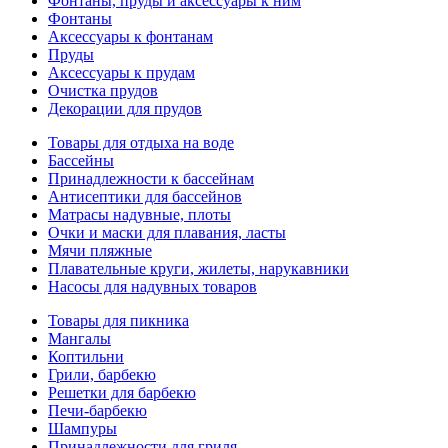
Фонтаны, пруды и аксессуары к ним
Фонтаны
Аксессуары к фонтанам
Пруды
Аксессуары к прудам
Очистка прудов
Декорации для прудов
Товары для отдыха на воде
Бассейны
Принадлежности к бассейнам
Антисептики для бассейнов
Матраcы надувные, плоты
Очки и маски для плавания, ласты
Мячи пляжные
Плавательные круги, жилеты, нарукавники
Насосы для надувных товаров
Товары для пикника
Мангалы
Коптильни
Грили, барбекю
Решетки для барбекю
Печи-барбекю
Шампуры
Принадлежности для гриля