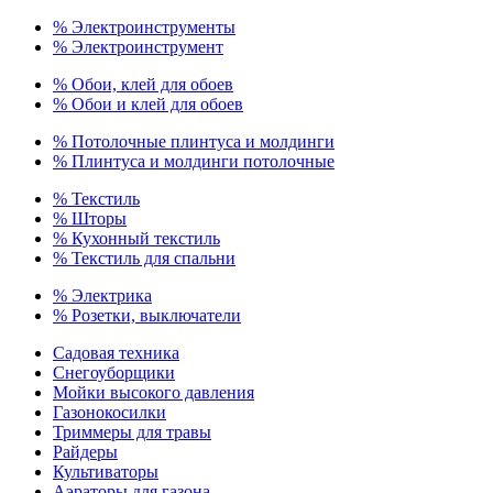
% Электроинструменты
% Электроинструмент
% Обои, клей для обоев
% Обои и клей для обоев
% Потолочные плинтуса и молдинги
% Плинтуса и молдинги потолочные
% Текстиль
% Шторы
% Кухонный текстиль
% Текстиль для спальни
% Электрика
% Розетки, выключатели
Садовая техника
Снегоуборщики
Мойки высокого давления
Газонокосилки
Триммеры для травы
Райдеры
Культиваторы
Аэраторы для газона