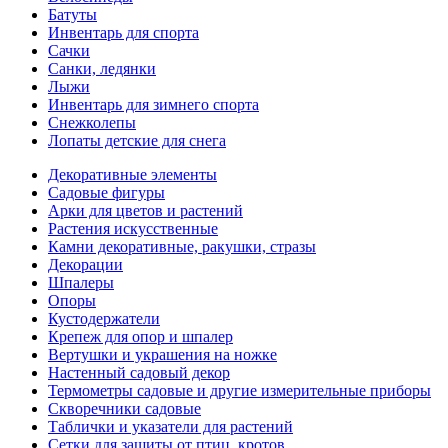
Батуты
Инвентарь для спорта
Сачки
Санки, ледянки
Лыжи
Инвентарь для зимнего спорта
Снежколепы
Лопаты детские для снега
Декоративные элементы
Садовые фигуры
Арки для цветов и растений
Растения искусственные
Камни декоративные, ракушки, стразы
Декорации
Шпалеры
Опоры
Кустодержатели
Крепеж для опор и шпалер
Вертушки и украшения на ножке
Настенный садовый декор
Термометры садовые и другие измерительные приборы
Скворечники садовые
Таблички и указатели для растений
Сетки для защиты от птиц, кротов