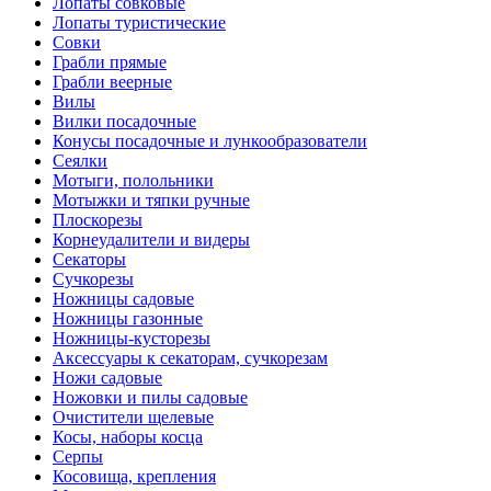
Лопаты совковые
Лопаты туристические
Совки
Грабли прямые
Грабли веерные
Вилы
Вилки посадочные
Конусы посадочные и лункообразователи
Сеялки
Мотыги, полольники
Мотыжки и тяпки ручные
Плоскорезы
Корнеудалители и видеры
Секаторы
Сучкорезы
Ножницы садовые
Ножницы газонные
Ножницы-кусторезы
Аксессуары к секаторам, сучкорезам
Ножи садовые
Ножовки и пилы садовые
Очистители щелевые
Косы, наборы косца
Серпы
Косовища, крепления