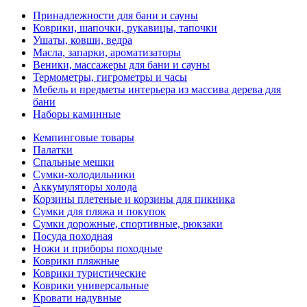
Принадлежности для бани и сауны
Коврики, шапочки, рукавицы, тапочки
Ушаты, ковши, ведра
Масла, запарки, ароматизаторы
Веники, массажеры для бани и сауны
Термометры, гигрометры и часы
Мебель и предметы интерьера из массива дерева для
бани
Наборы каминные
Кемпинговые товары
Палатки
Спальные мешки
Сумки-холодильники
Аккумуляторы холода
Корзины плетеные и корзины для пикника
Сумки для пляжа и покупок
Сумки дорожные, спортивные, рюкзаки
Посуда походная
Ножи и приборы походные
Коврики пляжные
Коврики туристические
Коврики универсальные
Кровати надувные