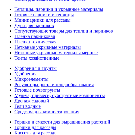
Теплицы, парники и укрывные материалы
Готовые парники и теплицы
Минипарники для рассады
Дуги для парников
Сопутствующие товары для теплиц и парников
Пленка парниковая
Пленка техническая
Нетканые укрывные материалы
Нетканые укрывные материалы мерные
Тенты хозяйственные
Удобрения и грунты
Удобрения
Микроэлементы
Регуляторы роста и плодообразования
Готовые почвогрунты
Мульча, примеси, субстратные компоненты
Дренаж садовый
Гели водные
Средства для компостирования
Горшки и емкости для выращивания растений
Горшки для рассады
Кассеты для рассады