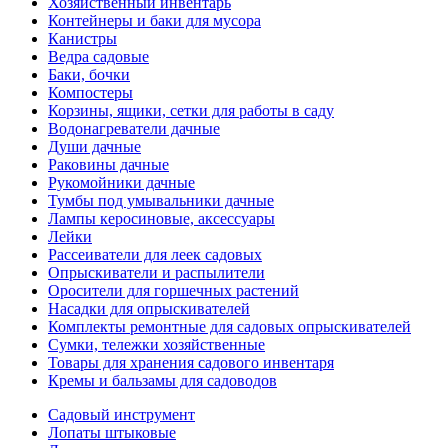
Хозяйственный инвентарь
Контейнеры и баки для мусора
Канистры
Ведра садовые
Баки, бочки
Компостеры
Корзины, ящики, сетки для работы в саду
Водонагреватели дачные
Души дачные
Раковины дачные
Рукомойники дачные
Тумбы под умывальники дачные
Лампы керосиновые, аксессуары
Лейки
Рассеиватели для леек садовых
Опрыскиватели и распылители
Оросители для горшечных растений
Насадки для опрыскивателей
Комплекты ремонтные для садовых опрыскивателей
Сумки, тележки хозяйственные
Товары для хранения садового инвентаря
Кремы и бальзамы для садоводов
Садовый инструмент
Лопаты штыковые