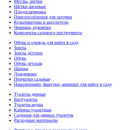
Метлы, щетки
Щетки щелевые
Плодосъемники
Приспособления для заточки
Культиваторы и рыхлители
Черенки, рукоятки
Комплекты садового инструмента
Обувь и одежда для работ в саду
Зонты
Зонты детские
Обувь
Обувь детская
Шапки
Дождевики
Перчатки садовые
Наколенники, фартуки, коврики для работ в саду
Туалеты дачные
Биотуалеты
Туалеты-ведра
Кабины туалетные
Сидения для дачных туалетов
Расходные материалы