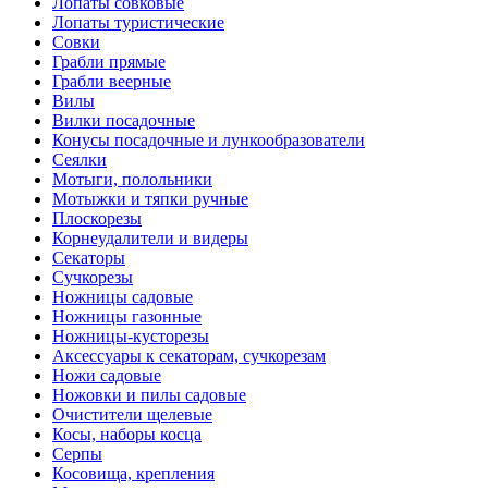
Лопаты совковые
Лопаты туристические
Совки
Грабли прямые
Грабли веерные
Вилы
Вилки посадочные
Конусы посадочные и лункообразователи
Сеялки
Мотыги, полольники
Мотыжки и тяпки ручные
Плоскорезы
Корнеудалители и видеры
Секаторы
Сучкорезы
Ножницы садовые
Ножницы газонные
Ножницы-кусторезы
Аксессуары к секаторам, сучкорезам
Ножи садовые
Ножовки и пилы садовые
Очистители щелевые
Косы, наборы косца
Серпы
Косовища, крепления