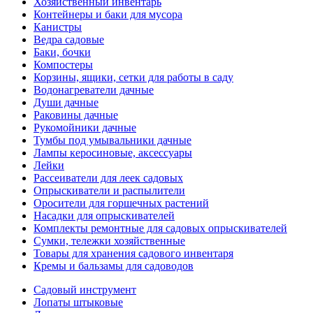
Хозяйственный инвентарь
Контейнеры и баки для мусора
Канистры
Ведра садовые
Баки, бочки
Компостеры
Корзины, ящики, сетки для работы в саду
Водонагреватели дачные
Души дачные
Раковины дачные
Рукомойники дачные
Тумбы под умывальники дачные
Лампы керосиновые, аксессуары
Лейки
Рассеиватели для леек садовых
Опрыскиватели и распылители
Оросители для горшечных растений
Насадки для опрыскивателей
Комплекты ремонтные для садовых опрыскивателей
Сумки, тележки хозяйственные
Товары для хранения садового инвентаря
Кремы и бальзамы для садоводов
Садовый инструмент
Лопаты штыковые