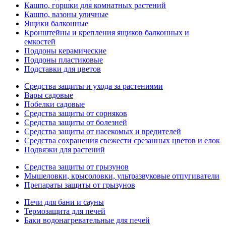
Кашпо, горшки для комнатных растений
Кашпо, вазоны уличные
Ящики балконные
Кронштейны и крепления ящиков балконных и
емкостей
Поддоны керамические
Поддоны пластиковые
Подставки для цветов
Средства защиты и ухода за растениями
Вары садовые
Побелки садовые
Средства защиты от сорняков
Средства защиты от болезней
Средства защиты от насекомых и вредителей
Средства сохранения свежести срезанных цветов и елок
Подвязки для растений
Средства защиты от грызунов
Мышеловки, крысоловки, ультразвуковые отпугиватели
Препараты защиты от грызунов
Печи для бани и сауны
Термозащита для печей
Баки водонагревательные для печей