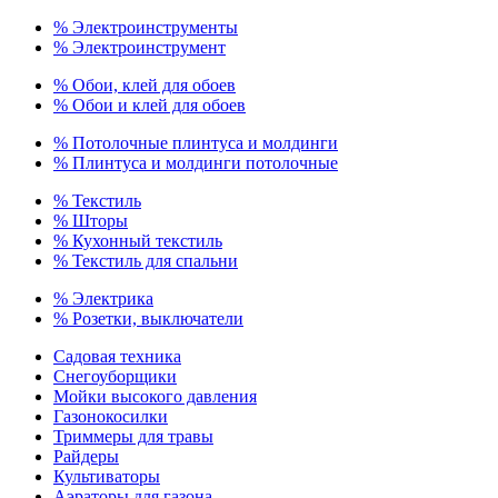
% Электроинструменты
% Электроинструмент
% Обои, клей для обоев
% Обои и клей для обоев
% Потолочные плинтуса и молдинги
% Плинтуса и молдинги потолочные
% Текстиль
% Шторы
% Кухонный текстиль
% Текстиль для спальни
% Электрика
% Розетки, выключатели
Садовая техника
Снегоуборщики
Мойки высокого давления
Газонокосилки
Триммеры для травы
Райдеры
Культиваторы
Аэраторы для газона