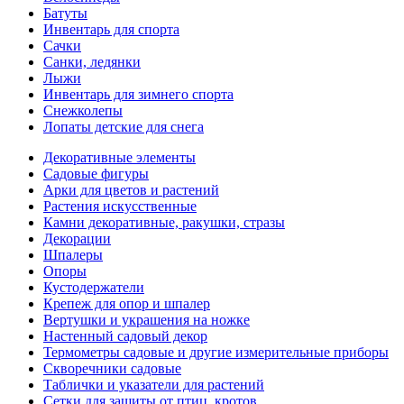
Батуты
Инвентарь для спорта
Сачки
Санки, ледянки
Лыжи
Инвентарь для зимнего спорта
Снежколепы
Лопаты детские для снега
Декоративные элементы
Садовые фигуры
Арки для цветов и растений
Растения искусственные
Камни декоративные, ракушки, стразы
Декорации
Шпалеры
Опоры
Кустодержатели
Крепеж для опор и шпалер
Вертушки и украшения на ножке
Настенный садовый декор
Термометры садовые и другие измерительные приборы
Скворечники садовые
Таблички и указатели для растений
Сетки для защиты от птиц, кротов