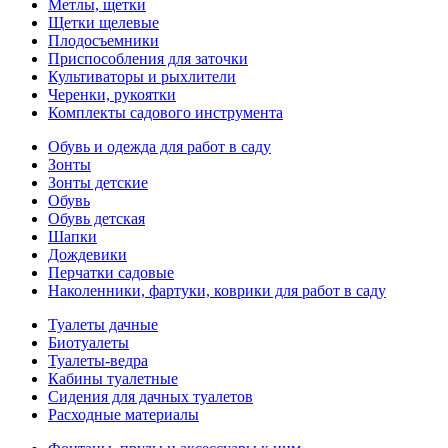
Метлы, щетки
Щетки щелевые
Плодосъемники
Приспособления для заточки
Культиваторы и рыхлители
Черенки, рукоятки
Комплекты садового инструмента
Обувь и одежда для работ в саду
Зонты
Зонты детские
Обувь
Обувь детская
Шапки
Дождевики
Перчатки садовые
Наколенники, фартуки, коврики для работ в саду
Туалеты дачные
Биотуалеты
Туалеты-ведра
Кабины туалетные
Сидения для дачных туалетов
Расходные материалы