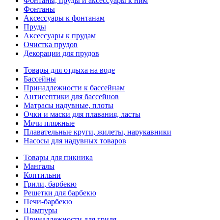
Фонтаны, пруды и аксессуары к ним
Фонтаны
Аксессуары к фонтанам
Пруды
Аксессуары к прудам
Очистка прудов
Декорации для прудов
Товары для отдыха на воде
Бассейны
Принадлежности к бассейнам
Антисептики для бассейнов
Матраcы надувные, плоты
Очки и маски для плавания, ласты
Мячи пляжные
Плавательные круги, жилеты, нарукавники
Насосы для надувных товаров
Товары для пикника
Мангалы
Коптильни
Грили, барбекю
Решетки для барбекю
Печи-барбекю
Шампуры
Принадлежности для гриля