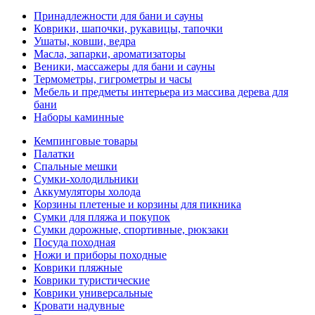
Принадлежности для бани и сауны
Коврики, шапочки, рукавицы, тапочки
Ушаты, ковши, ведра
Масла, запарки, ароматизаторы
Веники, массажеры для бани и сауны
Термометры, гигрометры и часы
Мебель и предметы интерьера из массива дерева для
бани
Наборы каминные
Кемпинговые товары
Палатки
Спальные мешки
Сумки-холодильники
Аккумуляторы холода
Корзины плетеные и корзины для пикника
Сумки для пляжа и покупок
Сумки дорожные, спортивные, рюкзаки
Посуда походная
Ножи и приборы походные
Коврики пляжные
Коврики туристические
Коврики универсальные
Кровати надувные