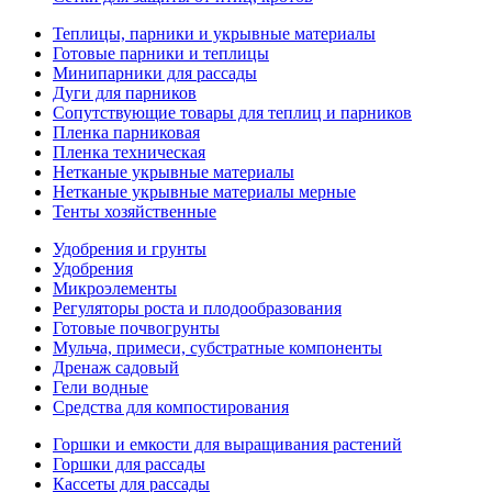
Теплицы, парники и укрывные материалы
Готовые парники и теплицы
Минипарники для рассады
Дуги для парников
Сопутствующие товары для теплиц и парников
Пленка парниковая
Пленка техническая
Нетканые укрывные материалы
Нетканые укрывные материалы мерные
Тенты хозяйственные
Удобрения и грунты
Удобрения
Микроэлементы
Регуляторы роста и плодообразования
Готовые почвогрунты
Мульча, примеси, субстратные компоненты
Дренаж садовый
Гели водные
Средства для компостирования
Горшки и емкости для выращивания растений
Горшки для рассады
Кассеты для рассады