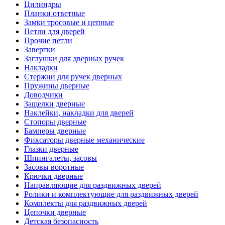
Цилиндры
Планки ответные
Замки тросовые и цепные
Петли для дверей
Прочие петли
Завертки
Заглушки для дверных ручек
Накладки
Стержни для ручек дверных
Пружины дверные
Доводчики
Защелки дверные
Наклейки, накладки для дверей
Стопоры дверные
Бамперы дверные
Фиксаторы дверные механические
Глазки дверные
Шпингалеты, засовы
Засовы воротные
Крючки дверные
Направляющие для раздвижных дверей
Ролики и комплектующие для раздвижных дверей
Комплекты для раздвижных дверей
Цепочки дверные
Детская безопасность