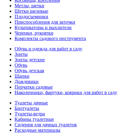
Косовища, крепления
Метлы, щетки
Щетки щелевые
Плодосъемники
Приспособления для заточки
Культиваторы и рыхлители
Черенки, рукоятки
Комплекты садового инструмента
Обувь и одежда для работ в саду
Зонты
Зонты детские
Обувь
Обувь детская
Шапки
Дождевики
Перчатки садовые
Наколенники, фартуки, коврики для работ в саду
Туалеты дачные
Биотуалеты
Туалеты-ведра
Кабины туалетные
Сидения для дачных туалетов
Расходные материалы