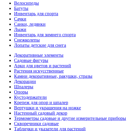
Велосипеды
Батуты
Инвентарь для спорта
Сачки
Санки, ледянки
Лыжи
Инвентарь для зимнего спорта
Снежколепы
Лопаты детские для снега
Декоративные элементы
Садовые фигуры
Арки для цветов и растений
Растения искусственные
Камни декоративные, ракушки, стразы
Декорации
Шпалеры
Опоры
Кустодержатели
Крепеж для опор и шпалер
Вертушки и украшения на ножке
Настенный садовый декор
Термометры садовые и другие измерительные приборы
Скворечники садовые
Таблички и указатели для растений