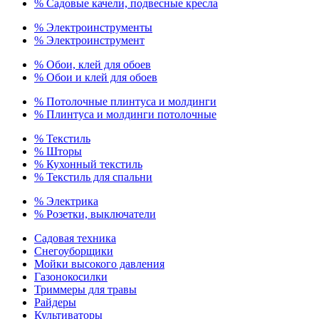
% Садовые качели, подвесные кресла
% Электроинструменты
% Электроинструмент
% Обои, клей для обоев
% Обои и клей для обоев
% Потолочные плинтуса и молдинги
% Плинтуса и молдинги потолочные
% Текстиль
% Шторы
% Кухонный текстиль
% Текстиль для спальни
% Электрика
% Розетки, выключатели
Садовая техника
Снегоуборщики
Мойки высокого давления
Газонокосилки
Триммеры для травы
Райдеры
Культиваторы