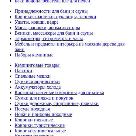
Баки водонагревательные для печей
Принадлежности для бани и сауны
Коврики, шапочки, рукавицы, тапочки
Ушаты, ковши, ведра
Масла, запарки, ароматизаторы
Веники, массажеры для бани и сауны
Термометры, гигрометры и часы
Мебель и предметы интерьера из массива дерева для
бани
Наборы каминные
Кемпинговые товары
Палатки
Спальные мешки
Сумки-холодильники
Аккумуляторы холода
Корзины плетеные и корзины для пикника
Сумки для пляжа и покупок
Сумки дорожные, спортивные, рюкзаки
Посуда походная
Ножи и приборы походные
Коврики пляжные
Коврики туристические
Коврики универсальные