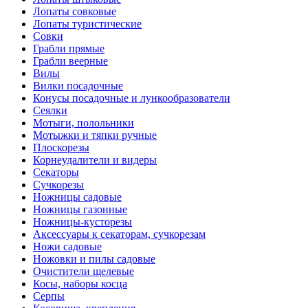
Лопаты совковые
Лопаты туристические
Совки
Грабли прямые
Грабли веерные
Вилы
Вилки посадочные
Конусы посадочные и лункообразователи
Сеялки
Мотыги, полольники
Мотыжки и тяпки ручные
Плоскорезы
Корнеудалители и видеры
Секаторы
Сучкорезы
Ножницы садовые
Ножницы газонные
Ножницы-кусторезы
Аксессуары к секаторам, сучкорезам
Ножи садовые
Ножовки и пилы садовые
Очистители щелевые
Косы, наборы косца
Серпы