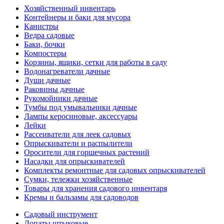
Хозяйственный инвентарь
Контейнеры и баки для мусора
Канистры
Ведра садовые
Баки, бочки
Компостеры
Корзины, ящики, сетки для работы в саду
Водонагреватели дачные
Души дачные
Раковины дачные
Рукомойники дачные
Тумбы под умывальники дачные
Лампы керосиновые, аксессуары
Лейки
Рассеиватели для леек садовых
Опрыскиватели и распылители
Оросители для горшечных растений
Насадки для опрыскивателей
Комплекты ремонтные для садовых опрыскивателей
Сумки, тележки хозяйственные
Товары для хранения садового инвентаря
Кремы и бальзамы для садоводов
Садовый инструмент
Лопаты штыковые