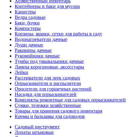
Хозяйственный инвентарь
Контейнеры и баки для мусора
Канистры
Ведра садовые
Баки, бочки
Компостеры
Корзины, ящики, сетки для работы в саду
Водонагреватели дачные
Души дачные
Раковины дачные
Рукомойники дачные
Тумбы под умывальники дачные
Лампы керосиновые, аксессуары
Лейки
Рассеиватели для леек садовых
Опрыскиватели и распылители
Оросители для горшечных растений
Насадки для опрыскивателей
Комплекты ремонтные для садовых опрыскивателей
Сумки, тележки хозяйственные
Товары для хранения садового инвентаря
Кремы и бальзамы для садоводов
Садовый инструмент
Лопаты штыковые