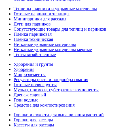
Теплицы, парники и укрывные материалы
Готовые парники и теплицы
Минипарники для рассады
Дуги для парников
Сопутствующие товары для теплиц и парников
Пленка парниковая
Пленка техническая
Нетканые укрывные материалы
Нетканые укрывные материалы мерные
Тенты хозяйственные
Удобрения и грунты
Удобрения
Микроэлементы
Регуляторы роста и плодообразования
Готовые почвогрунты
Мульча, примеси, субстратные компоненты
Дренаж садовый
Гели водные
Средства для компостирования
Горшки и емкости для выращивания растений
Горшки для рассады
Кассеты для рассады