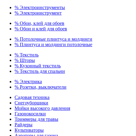
% Электроинструменты
% Электроинструмент
% Обои, клей для обоев
% Обои и клей для обоев
% Потолочные плинтуса и молдинги
% Плинтуса и молдинги потолочные
% Текстиль
% Шторы
% Кухонный текстиль
% Текстиль для спальни
% Электрика
% Розетки, выключатели
Садовая техника
Снегоуборщики
Мойки высокого давления
Газонокосилки
Триммеры для травы
Райдеры
Культиваторы
Аэраторы для газона