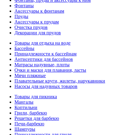
Фонтаны, пруды и аксессуары к ним
Фонтаны
Аксессуары к фонтанам
Пруды
Аксессуары к прудам
Очистка прудов
Декорации для прудов
Товары для отдыха на воде
Бассейны
Принадлежности к бассейнам
Антисептики для бассейнов
Матраcы надувные, плоты
Очки и маски для плавания, ласты
Мячи пляжные
Плавательные круги, жилеты, нарукавники
Насосы для надувных товаров
Товары для пикника
Мангалы
Коптильни
Грили, барбекю
Решетки для барбекю
Печи-барбекю
Шампуры
Принадлежности для гриля