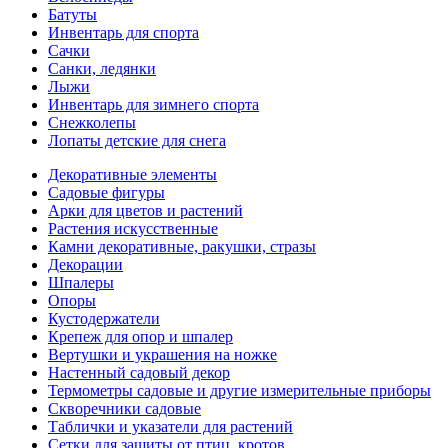
Батуты
Инвентарь для спорта
Сачки
Санки, ледянки
Лыжи
Инвентарь для зимнего спорта
Снежколепы
Лопаты детские для снега
Декоративные элементы
Садовые фигуры
Арки для цветов и растений
Растения искусственные
Камни декоративные, ракушки, стразы
Декорации
Шпалеры
Опоры
Кустодержатели
Крепеж для опор и шпалер
Вертушки и украшения на ножке
Настенный садовый декор
Термометры садовые и другие измерительные приборы
Скворечники садовые
Таблички и указатели для растений
Сетки для защиты от птиц, кротов