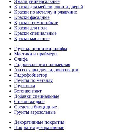
Эмали универсальные
Краски для мебели, окон и дверей
Краски по металлу и ржавчине
Краски фасадные
Краски термостойкие
Краски для пола
Краски специальные
Краски масляные
Грунты, пропитки, олифы
Мастики и праймеры
Олифа
Гидроизоляция полимерная
Аксессуары для гидроизоляции
Гидрофобизатор
Грунты по металлу
Грунтовка
Бетонконтакт
Добавки специальные
Стекло жидкое
Средства биоцидные
Грунты аэрозольные
Декоративные покрытия
Покрытия декоративные