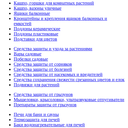
Кашпо, горшки для комнатных растений
Кашпо, вазоны уличные
Ящики балконные
Кронштейны и крепления ящиков балконных и
емкостей
Поддоны керамические
Поддоны пластиковые
Подставки для цветов
Средства защиты и ухода за растениями
Вары садовые
Побелки садовые
Средства защиты от сорняков
Средства защиты от болезней
Средства защиты от насекомых и вредителей
Средства сохранения свежести срезанных цветов и елок
Подвязки для растений
Средства защиты от грызунов
Мышеловки, крысоловки, ультразвуковые отпугиватели
Препараты защиты от грызунов
Печи для бани и сауны
Термозащита для печей
Баки водонагревательные для печей