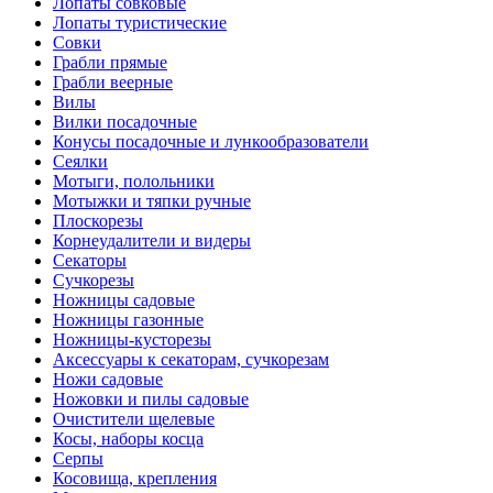
Лопаты совковые
Лопаты туристические
Совки
Грабли прямые
Грабли веерные
Вилы
Вилки посадочные
Конусы посадочные и лункообразователи
Сеялки
Мотыги, полольники
Мотыжки и тяпки ручные
Плоскорезы
Корнеудалители и видеры
Секаторы
Сучкорезы
Ножницы садовые
Ножницы газонные
Ножницы-кусторезы
Аксессуары к секаторам, сучкорезам
Ножи садовые
Ножовки и пилы садовые
Очистители щелевые
Косы, наборы косца
Серпы
Косовища, крепления