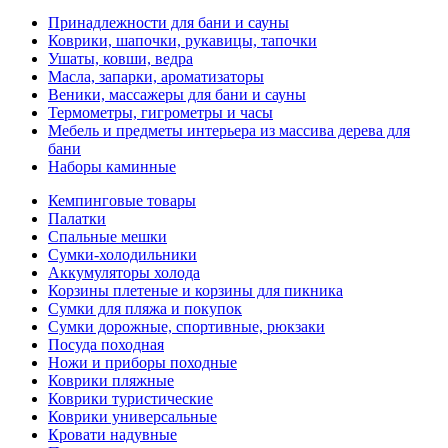
Принадлежности для бани и сауны
Коврики, шапочки, рукавицы, тапочки
Ушаты, ковши, ведра
Масла, запарки, ароматизаторы
Веники, массажеры для бани и сауны
Термометры, гигрометры и часы
Мебель и предметы интерьера из массива дерева для
бани
Наборы каминные
Кемпинговые товары
Палатки
Спальные мешки
Сумки-холодильники
Аккумуляторы холода
Корзины плетеные и корзины для пикника
Сумки для пляжа и покупок
Сумки дорожные, спортивные, рюкзаки
Посуда походная
Ножи и приборы походные
Коврики пляжные
Коврики туристические
Коврики универсальные
Кровати надувные