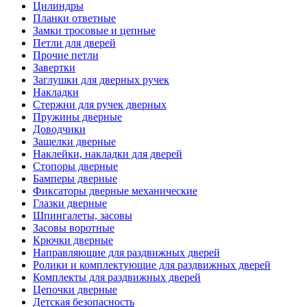
Цилиндры
Планки ответные
Замки тросовые и цепные
Петли для дверей
Прочие петли
Завертки
Заглушки для дверных ручек
Накладки
Стержни для ручек дверных
Пружины дверные
Доводчики
Защелки дверные
Наклейки, накладки для дверей
Стопоры дверные
Бамперы дверные
Фиксаторы дверные механические
Глазки дверные
Шпингалеты, засовы
Засовы воротные
Крючки дверные
Направляющие для раздвижных дверей
Ролики и комплектующие для раздвижных дверей
Комплекты для раздвижных дверей
Цепочки дверные
Детская безопасность