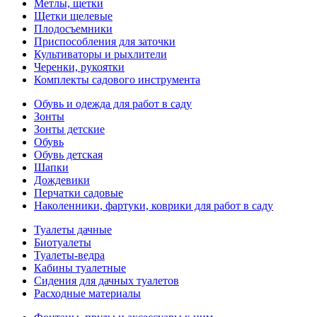
Метлы, щетки
Щетки щелевые
Плодосъемники
Приспособления для заточки
Культиваторы и рыхлители
Черенки, рукоятки
Комплекты садового инструмента
Обувь и одежда для работ в саду
Зонты
Зонты детские
Обувь
Обувь детская
Шапки
Дождевики
Перчатки садовые
Наколенники, фартуки, коврики для работ в саду
Туалеты дачные
Биотуалеты
Туалеты-ведра
Кабины туалетные
Сидения для дачных туалетов
Расходные материалы