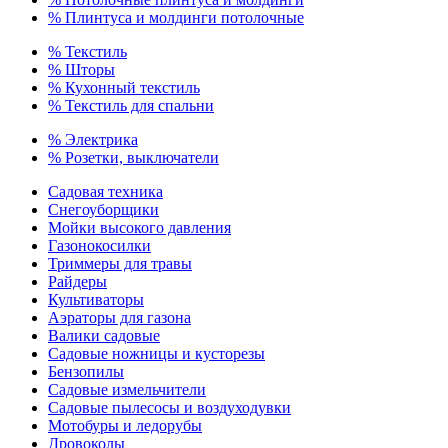
% Плинтуса и молдинги потолочные
% Текстиль
% Шторы
% Кухонный текстиль
% Текстиль для спальни
% Электрика
% Розетки, выключатели
Садовая техника
Снегоуборщики
Мойки высокого давления
Газонокосилки
Триммеры для травы
Райдеры
Культиваторы
Аэраторы для газона
Валики садовые
Садовые ножницы и кусторезы
Бензопилы
Садовые измельчители
Садовые пылесосы и воздуходувки
Мотобуры и ледорубы
Дровоколы