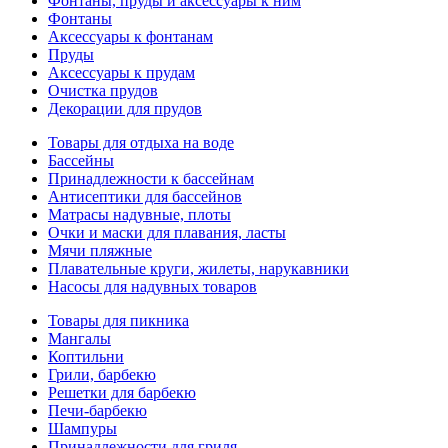
Фонтаны, пруды и аксессуары к ним
Фонтаны
Аксессуары к фонтанам
Пруды
Аксессуары к прудам
Очистка прудов
Декорации для прудов
Товары для отдыха на воде
Бассейны
Принадлежности к бассейнам
Антисептики для бассейнов
Матраcы надувные, плоты
Очки и маски для плавания, ласты
Мячи пляжные
Плавательные круги, жилеты, нарукавники
Насосы для надувных товаров
Товары для пикника
Мангалы
Коптильни
Грили, барбекю
Решетки для барбекю
Печи-барбекю
Шампуры
Принадлежности для гриля