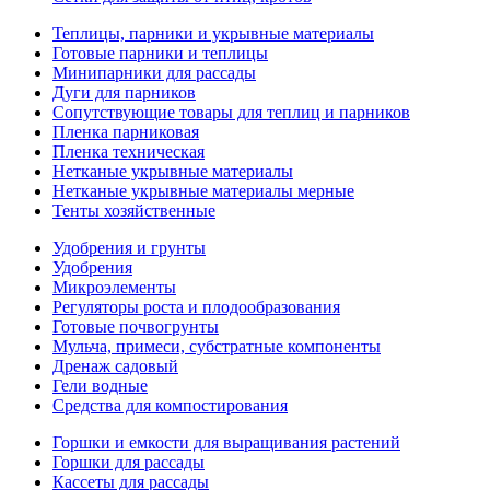
Теплицы, парники и укрывные материалы
Готовые парники и теплицы
Минипарники для рассады
Дуги для парников
Сопутствующие товары для теплиц и парников
Пленка парниковая
Пленка техническая
Нетканые укрывные материалы
Нетканые укрывные материалы мерные
Тенты хозяйственные
Удобрения и грунты
Удобрения
Микроэлементы
Регуляторы роста и плодообразования
Готовые почвогрунты
Мульча, примеси, субстратные компоненты
Дренаж садовый
Гели водные
Средства для компостирования
Горшки и емкости для выращивания растений
Горшки для рассады
Кассеты для рассады