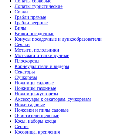
Лопаты совковые
Лопаты туристические
Совки
Грабли прямые
Грабли веерные
Вилы
Вилки посадочные
Конусы посадочные и лункообразователи
Сеялки
Мотыги, полольники
Мотыжки и тяпки ручные
Плоскорезы
Корнеудалители и видеры
Секаторы
Сучкорезы
Ножницы садовые
Ножницы газонные
Ножницы-кусторезы
Аксессуары к секаторам, сучкорезам
Ножи садовые
Ножовки и пилы садовые
Очистители щелевые
Косы, наборы косца
Серпы
Косовища, крепления