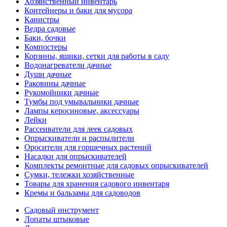
Хозяйственный инвентарь
Контейнеры и баки для мусора
Канистры
Ведра садовые
Баки, бочки
Компостеры
Корзины, ящики, сетки для работы в саду
Водонагреватели дачные
Души дачные
Раковины дачные
Рукомойники дачные
Тумбы под умывальники дачные
Лампы керосиновые, аксессуары
Лейки
Рассеиватели для леек садовых
Опрыскиватели и распылители
Оросители для горшечных растений
Насадки для опрыскивателей
Комплекты ремонтные для садовых опрыскивателей
Сумки, тележки хозяйственные
Товары для хранения садового инвентаря
Кремы и бальзамы для садоводов
Садовый инструмент
Лопаты штыковые