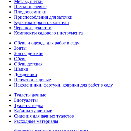
Метлы, щетки
Щетки щелевые
Плодосъемники
Приспособления для заточки
Культиваторы и рыхлители
Черенки, рукоятки
Комплекты садового инструмента
Обувь и одежда для работ в саду
Зонты
Зонты детские
Обувь
Обувь детская
Шапки
Дождевики
Перчатки садовые
Наколенники, фартуки, коврики для работ в саду
Туалеты дачные
Биотуалеты
Туалеты-ведра
Кабины туалетные
Сидения для дачных туалетов
Расходные материалы