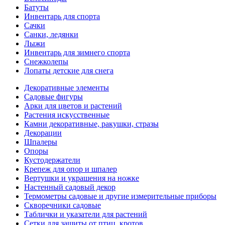
Батуты
Инвентарь для спорта
Сачки
Санки, ледянки
Лыжи
Инвентарь для зимнего спорта
Снежколепы
Лопаты детские для снега
Декоративные элементы
Садовые фигуры
Арки для цветов и растений
Растения искусственные
Камни декоративные, ракушки, стразы
Декорации
Шпалеры
Опоры
Кустодержатели
Крепеж для опор и шпалер
Вертушки и украшения на ножке
Настенный садовый декор
Термометры садовые и другие измерительные приборы
Скворечники садовые
Таблички и указатели для растений
Сетки для защиты от птиц, кротов