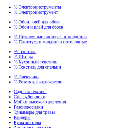
% Электроинструменты
% Электроинструмент
% Обои, клей для обоев
% Обои и клей для обоев
% Потолочные плинтуса и молдинги
% Плинтуса и молдинги потолочные
% Текстиль
% Шторы
% Кухонный текстиль
% Текстиль для спальни
% Электрика
% Розетки, выключатели
Садовая техника
Снегоуборщики
Мойки высокого давления
Газонокосилки
Триммеры для травы
Райдеры
Культиваторы
Аэраторы для газона