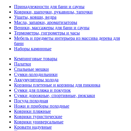
Принадлежности для бани и сауны
Коврики, шапочки, рукавицы, тапочки
Ушаты, ковши, ведра
Масла, запарки, ароматизаторы
Веники, массажеры для бани и сауны
Термометры, гигрометры и часы
Мебель и предметы интерьера из массива дерева для
бани
Наборы каминные
Кемпинговые товары
Палатки
Спальные мешки
Сумки-холодильники
Аккумуляторы холода
Корзины плетеные и корзины для пикника
Сумки для пляжа и покупок
Сумки дорожные, спортивные, рюкзаки
Посуда походная
Ножи и приборы походные
Коврики пляжные
Коврики туристические
Коврики универсальные
Кровати надувные