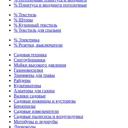
% Плинтуса и молдинги потолочные
% Текстиль
% Шторы
% Кухонный текстиль
% Текстиль для спальни
% Электрика
% Розетки, выключатели
Садовая техника
Снегоуборщики
Мойки высокого давления
Газонокосилки
Триммеры для травы
Райдеры
Культиваторы
Аэраторы для газона
Валики садовые
Садовые ножницы и кусторезы
Бензопилы
Садовые измельчители
Садовые пылесосы и воздуходувки
Мотобуры и ледорубы
Дровоколы