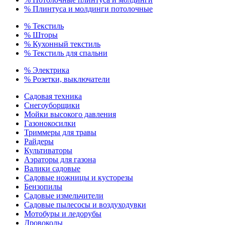
% Плинтуса и молдинги потолочные
% Текстиль
% Шторы
% Кухонный текстиль
% Текстиль для спальни
% Электрика
% Розетки, выключатели
Садовая техника
Снегоуборщики
Мойки высокого давления
Газонокосилки
Триммеры для травы
Райдеры
Культиваторы
Аэраторы для газона
Валики садовые
Садовые ножницы и кусторезы
Бензопилы
Садовые измельчители
Садовые пылесосы и воздуходувки
Мотобуры и ледорубы
Дровоколы