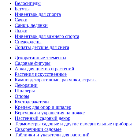
Велосипеды
Батуты
Инвентарь для спорта
Сачки
Санки, ледянки
Лыжи
Инвентарь для зимнего спорта
Снежколепы
Лопаты детские для снега
Декоративные элементы
Садовые фигуры
Арки для цветов и растений
Растения искусственные
Камни декоративные, ракушки, стразы
Декорации
Шпалеры
Опоры
Кустодержатели
Крепеж для опор и шпалер
Вертушки и украшения на ножке
Настенный садовый декор
Термометры садовые и другие измерительные приборы
Скворечники садовые
Таблички и указатели для растений