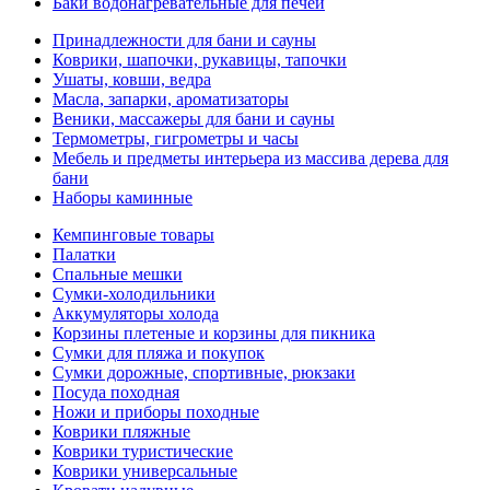
Баки водонагревательные для печей
Принадлежности для бани и сауны
Коврики, шапочки, рукавицы, тапочки
Ушаты, ковши, ведра
Масла, запарки, ароматизаторы
Веники, массажеры для бани и сауны
Термометры, гигрометры и часы
Мебель и предметы интерьера из массива дерева для
бани
Наборы каминные
Кемпинговые товары
Палатки
Спальные мешки
Сумки-холодильники
Аккумуляторы холода
Корзины плетеные и корзины для пикника
Сумки для пляжа и покупок
Сумки дорожные, спортивные, рюкзаки
Посуда походная
Ножи и приборы походные
Коврики пляжные
Коврики туристические
Коврики универсальные