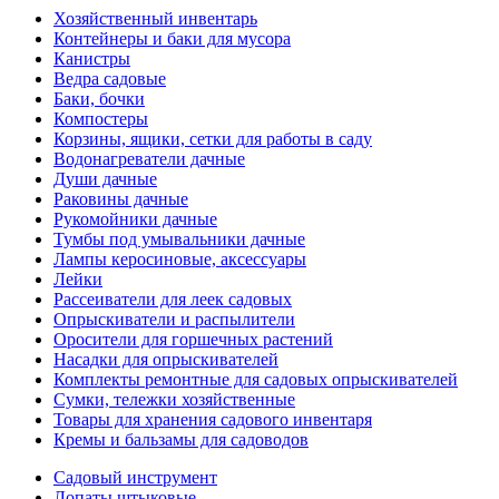
Хозяйственный инвентарь
Контейнеры и баки для мусора
Канистры
Ведра садовые
Баки, бочки
Компостеры
Корзины, ящики, сетки для работы в саду
Водонагреватели дачные
Души дачные
Раковины дачные
Рукомойники дачные
Тумбы под умывальники дачные
Лампы керосиновые, аксессуары
Лейки
Рассеиватели для леек садовых
Опрыскиватели и распылители
Оросители для горшечных растений
Насадки для опрыскивателей
Комплекты ремонтные для садовых опрыскивателей
Сумки, тележки хозяйственные
Товары для хранения садового инвентаря
Кремы и бальзамы для садоводов
Садовый инструмент
Лопаты штыковые