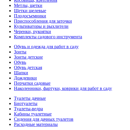
Косовища, крепления
Метлы, щетки
Щетки щелевые
Плодосъемники
Приспособления для заточки
Культиваторы и рыхлители
Черенки, рукоятки
Комплекты садового инструмента
Обувь и одежда для работ в саду
Зонты
Зонты детские
Обувь
Обувь детская
Шапки
Дождевики
Перчатки садовые
Наколенники, фартуки, коврики для работ в саду
Туалеты дачные
Биотуалеты
Туалеты-ведра
Кабины туалетные
Сидения для дачных туалетов
Расходные материалы