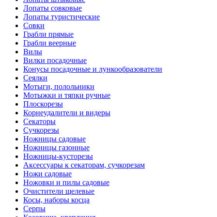
Лопаты совковые
Лопаты туристические
Совки
Грабли прямые
Грабли веерные
Вилы
Вилки посадочные
Конусы посадочные и лункообразователи
Сеялки
Мотыги, полольники
Мотыжки и тяпки ручные
Плоскорезы
Корнеудалители и видеры
Секаторы
Сучкорезы
Ножницы садовые
Ножницы газонные
Ножницы-кусторезы
Аксессуары к секаторам, сучкорезам
Ножи садовые
Ножовки и пилы садовые
Очистители щелевые
Косы, наборы косца
Серпы