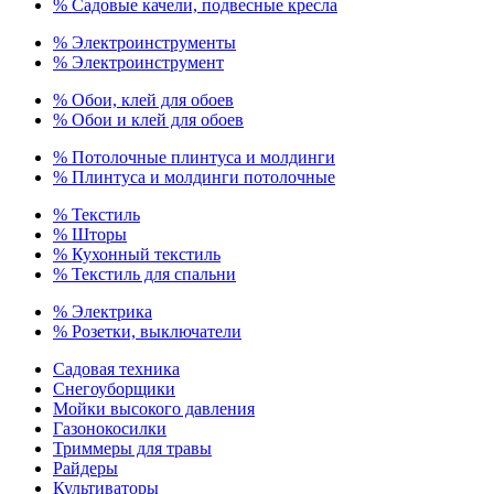
% Садовые качели, подвесные кресла
% Электроинструменты
% Электроинструмент
% Обои, клей для обоев
% Обои и клей для обоев
% Потолочные плинтуса и молдинги
% Плинтуса и молдинги потолочные
% Текстиль
% Шторы
% Кухонный текстиль
% Текстиль для спальни
% Электрика
% Розетки, выключатели
Садовая техника
Снегоуборщики
Мойки высокого давления
Газонокосилки
Триммеры для травы
Райдеры
Культиваторы