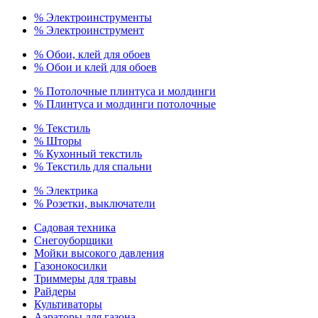
% Электроинструменты
% Электроинструмент
% Обои, клей для обоев
% Обои и клей для обоев
% Потолочные плинтуса и молдинги
% Плинтуса и молдинги потолочные
% Текстиль
% Шторы
% Кухонный текстиль
% Текстиль для спальни
% Электрика
% Розетки, выключатели
Садовая техника
Снегоуборщики
Мойки высокого давления
Газонокосилки
Триммеры для травы
Райдеры
Культиваторы
Аэраторы для газона