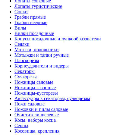
Лопаты совковые
Лопаты туристические
Совки
Грабли прямые
Грабли веерные
Вилы
Вилки посадочные
Конусы посадочные и лункообразователи
Сеялки
Мотыги, полольники
Мотыжки и тяпки ручные
Плоскорезы
Корнеудалители и видеры
Секаторы
Сучкорезы
Ножницы садовые
Ножницы газонные
Ножницы-кусторезы
Аксессуары к секаторам, сучкорезам
Ножи садовые
Ножовки и пилы садовые
Очистители щелевые
Косы, наборы косца
Серпы
Косовища, крепления