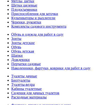
Метлы, щетки
Щетки щелевые
Плодосъемники
Приспособления для заточки
Культиваторы и рыхлители
Черенки, рукоятки
Комплекты садового инструмента
Обувь и одежда для работ в саду
Зонты
Зонты детские
Обувь
Обувь детская
Шапки
Дождевики
Перчатки садовые
Наколенники, фартуки, коврики для работ в саду
Туалеты дачные
Биотуалеты
Туалеты-ведра
Кабины туалетные
Сидения для дачных туалетов
Расходные материалы