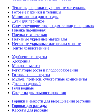
Теплицы, парники и укрывные материалы
Готовые парники и теплицы
Минипарники для рассады
Дуги для парников
Сопутствующие товары для теплиц и парников
Пленка парниковая
Пленка техническая
Нетканые укрывные материалы
Нетканые укрывные материалы мерные
Тенты хозяйственные
Удобрения и грунты
Удобрения
Микроэлементы
Регуляторы роста и плодообразования
Готовые почвогрунты
Мульча, примеси, субстратные компоненты
Дренаж садовый
Гели водные
Средства для компостирования
Горшки и емкости для выращивания растений
Горшки для рассады
Кассеты для рассады