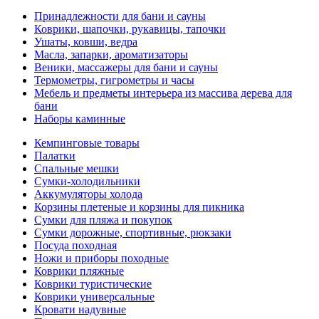
Принадлежности для бани и сауны
Коврики, шапочки, рукавицы, тапочки
Ушаты, ковши, ведра
Масла, запарки, ароматизаторы
Веники, массажеры для бани и сауны
Термометры, гигрометры и часы
Мебель и предметы интерьера из массива дерева для
бани
Наборы каминные
Кемпинговые товары
Палатки
Спальные мешки
Сумки-холодильники
Аккумуляторы холода
Корзины плетеные и корзины для пикника
Сумки для пляжа и покупок
Сумки дорожные, спортивные, рюкзаки
Посуда походная
Ножи и приборы походные
Коврики пляжные
Коврики туристические
Коврики универсальные
Кровати надувные