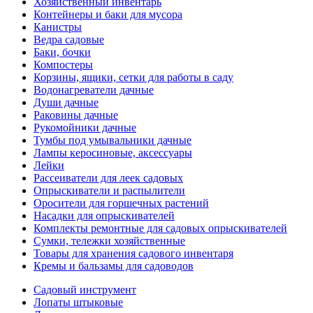
Хозяйственный инвентарь
Контейнеры и баки для мусора
Канистры
Ведра садовые
Баки, бочки
Компостеры
Корзины, ящики, сетки для работы в саду
Водонагреватели дачные
Души дачные
Раковины дачные
Рукомойники дачные
Тумбы под умывальники дачные
Лампы керосиновые, аксессуары
Лейки
Рассеиватели для леек садовых
Опрыскиватели и распылители
Оросители для горшечных растений
Насадки для опрыскивателей
Комплекты ремонтные для садовых опрыскивателей
Сумки, тележки хозяйственные
Товары для хранения садового инвентаря
Кремы и бальзамы для садоводов
Садовый инструмент
Лопаты штыковые