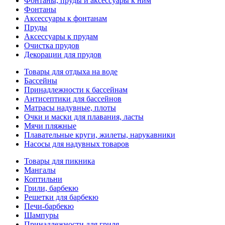
Фонтаны, пруды и аксессуары к ним
Фонтаны
Аксессуары к фонтанам
Пруды
Аксессуары к прудам
Очистка прудов
Декорации для прудов
Товары для отдыха на воде
Бассейны
Принадлежности к бассейнам
Антисептики для бассейнов
Матраcы надувные, плоты
Очки и маски для плавания, ласты
Мячи пляжные
Плавательные круги, жилеты, нарукавники
Насосы для надувных товаров
Товары для пикника
Мангалы
Коптильни
Грили, барбекю
Решетки для барбекю
Печи-барбекю
Шампуры
Принадлежности для гриля