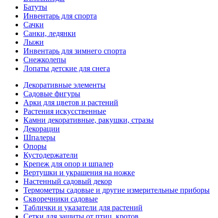
Батуты
Инвентарь для спорта
Сачки
Санки, ледянки
Лыжи
Инвентарь для зимнего спорта
Снежколепы
Лопаты детские для снега
Декоративные элементы
Садовые фигуры
Арки для цветов и растений
Растения искусственные
Камни декоративные, ракушки, стразы
Декорации
Шпалеры
Опоры
Кустодержатели
Крепеж для опор и шпалер
Вертушки и украшения на ножке
Настенный садовый декор
Термометры садовые и другие измерительные приборы
Скворечники садовые
Таблички и указатели для растений
Сетки для защиты от птиц, кротов