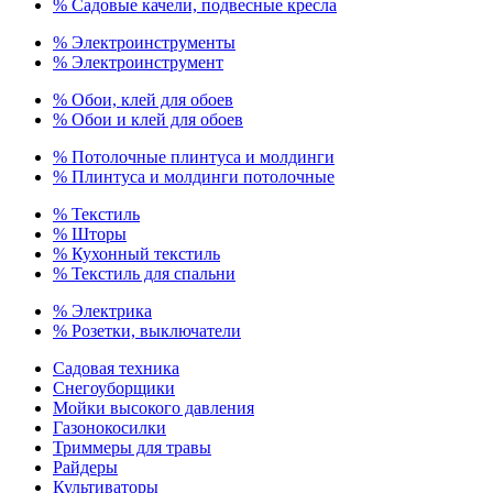
% Садовые качели, подвесные кресла
% Электроинструменты
% Электроинструмент
% Обои, клей для обоев
% Обои и клей для обоев
% Потолочные плинтуса и молдинги
% Плинтуса и молдинги потолочные
% Текстиль
% Шторы
% Кухонный текстиль
% Текстиль для спальни
% Электрика
% Розетки, выключатели
Садовая техника
Снегоуборщики
Мойки высокого давления
Газонокосилки
Триммеры для травы
Райдеры
Культиваторы