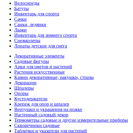
Велосипеды
Батуты
Инвентарь для спорта
Сачки
Санки, ледянки
Лыжи
Инвентарь для зимнего спорта
Снежколепы
Лопаты детские для снега
Декоративные элементы
Садовые фигуры
Арки для цветов и растений
Растения искусственные
Камни декоративные, ракушки, стразы
Декорации
Шпалеры
Опоры
Кустодержатели
Крепеж для опор и шпалер
Вертушки и украшения на ножке
Настенный садовый декор
Термометры садовые и другие измерительные приборы
Скворечники садовые
Таблички и указатели для растений