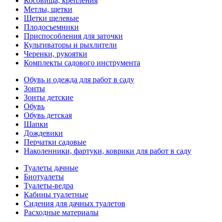
Косовища, крепления
Метлы, щетки
Щетки щелевые
Плодосъемники
Приспособления для заточки
Культиваторы и рыхлители
Черенки, рукоятки
Комплекты садового инструмента
Обувь и одежда для работ в саду
Зонты
Зонты детские
Обувь
Обувь детская
Шапки
Дождевики
Перчатки садовые
Наколенники, фартуки, коврики для работ в саду
Туалеты дачные
Биотуалеты
Туалеты-ведра
Кабины туалетные
Сидения для дачных туалетов
Расходные материалы