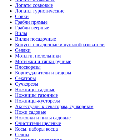
Лопаты совковые
Лопаты туристические
Совки
Грабли прямые
Грабли веерные
Вилы
Вилки посадочные
Конусы посадочные и лункообразователи
Сеялки
Мотыги, полольники
Мотыжки и тяпки ручные
Плоскорезы
Корнеудалители и видеры
Секаторы
Сучкорезы
Ножницы садовые
Ножницы газонные
Ножницы-кусторезы
Аксессуары к секаторам, сучкорезам
Ножи садовые
Ножовки и пилы садовые
Очистители щелевые
Косы, наборы косца
Серпы