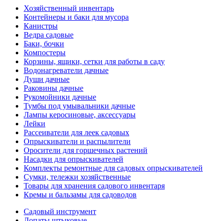
Хозяйственный инвентарь
Контейнеры и баки для мусора
Канистры
Ведра садовые
Баки, бочки
Компостеры
Корзины, ящики, сетки для работы в саду
Водонагреватели дачные
Души дачные
Раковины дачные
Рукомойники дачные
Тумбы под умывальники дачные
Лампы керосиновые, аксессуары
Лейки
Рассеиватели для леек садовых
Опрыскиватели и распылители
Оросители для горшечных растений
Насадки для опрыскивателей
Комплекты ремонтные для садовых опрыскивателей
Сумки, тележки хозяйственные
Товары для хранения садового инвентаря
Кремы и бальзамы для садоводов
Садовый инструмент
Лопаты штыковые