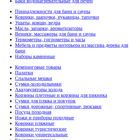
Баки водонагревательные для печей
Принадлежности для бани и сауны
Коврики, шапочки, рукавицы, тапочки
Ушаты, ковши, ведра
Масла, запарки, ароматизаторы
Веники, массажеры для бани и сауны
Термометры, гигрометры и часы
Мебель и предметы интерьера из массива дерева для
бани
Наборы каминные
Кемпинговые товары
Палатки
Спальные мешки
Сумки-холодильники
Аккумуляторы холода
Корзины плетеные и корзины для пикника
Сумки для пляжа и покупок
Сумки дорожные, спортивные, рюкзаки
Посуда походная
Ножи и приборы походные
Коврики пляжные
Коврики туристические
Коврики универсальные