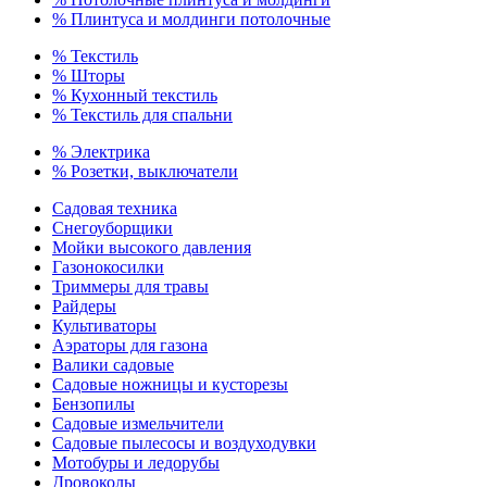
% Плинтуса и молдинги потолочные
% Текстиль
% Шторы
% Кухонный текстиль
% Текстиль для спальни
% Электрика
% Розетки, выключатели
Садовая техника
Снегоуборщики
Мойки высокого давления
Газонокосилки
Триммеры для травы
Райдеры
Культиваторы
Аэраторы для газона
Валики садовые
Садовые ножницы и кусторезы
Бензопилы
Садовые измельчители
Садовые пылесосы и воздуходувки
Мотобуры и ледорубы
Дровоколы