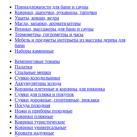
Принадлежности для бани и сауны
Коврики, шапочки, рукавицы, тапочки
Ушаты, ковши, ведра
Масла, запарки, ароматизаторы
Веники, массажеры для бани и сауны
Термометры, гигрометры и часы
Мебель и предметы интерьера из массива дерева для
бани
Наборы каминные
Кемпинговые товары
Палатки
Спальные мешки
Сумки-холодильники
Аккумуляторы холода
Корзины плетеные и корзины для пикника
Сумки для пляжа и покупок
Сумки дорожные, спортивные, рюкзаки
Посуда походная
Ножи и приборы походные
Коврики пляжные
Коврики туристические
Коврики универсальные
Кровати надувные