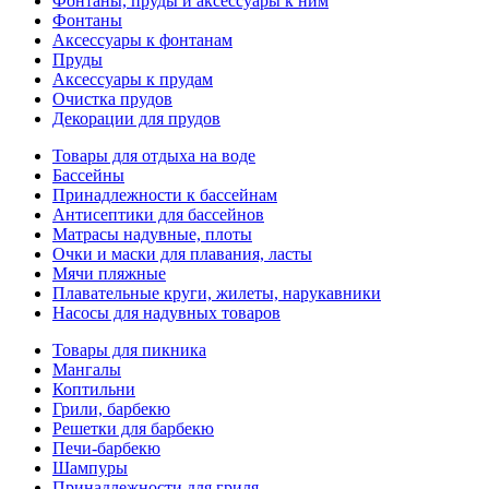
Фонтаны, пруды и аксессуары к ним
Фонтаны
Аксессуары к фонтанам
Пруды
Аксессуары к прудам
Очистка прудов
Декорации для прудов
Товары для отдыха на воде
Бассейны
Принадлежности к бассейнам
Антисептики для бассейнов
Матраcы надувные, плоты
Очки и маски для плавания, ласты
Мячи пляжные
Плавательные круги, жилеты, нарукавники
Насосы для надувных товаров
Товары для пикника
Мангалы
Коптильни
Грили, барбекю
Решетки для барбекю
Печи-барбекю
Шампуры
Принадлежности для гриля