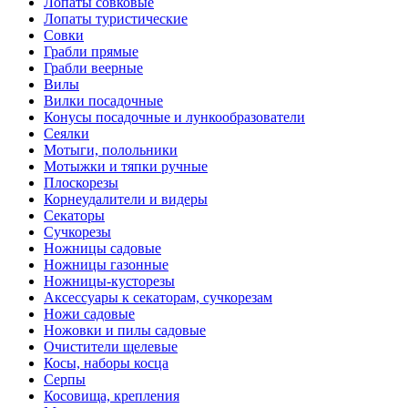
Лопаты совковые
Лопаты туристические
Совки
Грабли прямые
Грабли веерные
Вилы
Вилки посадочные
Конусы посадочные и лункообразователи
Сеялки
Мотыги, полольники
Мотыжки и тяпки ручные
Плоскорезы
Корнеудалители и видеры
Секаторы
Сучкорезы
Ножницы садовые
Ножницы газонные
Ножницы-кусторезы
Аксессуары к секаторам, сучкорезам
Ножи садовые
Ножовки и пилы садовые
Очистители щелевые
Косы, наборы косца
Серпы
Косовища, крепления