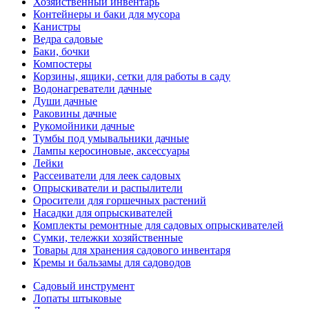
Хозяйственный инвентарь
Контейнеры и баки для мусора
Канистры
Ведра садовые
Баки, бочки
Компостеры
Корзины, ящики, сетки для работы в саду
Водонагреватели дачные
Души дачные
Раковины дачные
Рукомойники дачные
Тумбы под умывальники дачные
Лампы керосиновые, аксессуары
Лейки
Рассеиватели для леек садовых
Опрыскиватели и распылители
Оросители для горшечных растений
Насадки для опрыскивателей
Комплекты ремонтные для садовых опрыскивателей
Сумки, тележки хозяйственные
Товары для хранения садового инвентаря
Кремы и бальзамы для садоводов
Садовый инструмент
Лопаты штыковые