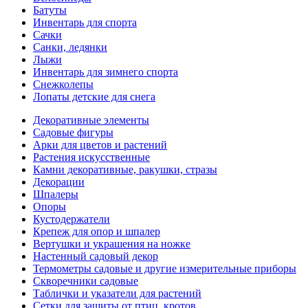
Батуты
Инвентарь для спорта
Сачки
Санки, ледянки
Лыжи
Инвентарь для зимнего спорта
Снежколепы
Лопаты детские для снега
Декоративные элементы
Садовые фигуры
Арки для цветов и растений
Растения искусственные
Камни декоративные, ракушки, стразы
Декорации
Шпалеры
Опоры
Кустодержатели
Крепеж для опор и шпалер
Вертушки и украшения на ножке
Настенный садовый декор
Термометры садовые и другие измерительные приборы
Скворечники садовые
Таблички и указатели для растений
Сетки для защиты от птиц, кротов