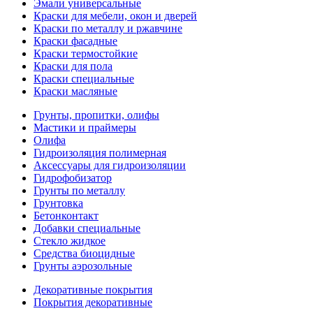
Эмали универсальные
Краски для мебели, окон и дверей
Краски по металлу и ржавчине
Краски фасадные
Краски термостойкие
Краски для пола
Краски специальные
Краски масляные
Грунты, пропитки, олифы
Мастики и праймеры
Олифа
Гидроизоляция полимерная
Аксессуары для гидроизоляции
Гидрофобизатор
Грунты по металлу
Грунтовка
Бетонконтакт
Добавки специальные
Стекло жидкое
Средства биоцидные
Грунты аэрозольные
Декоративные покрытия
Покрытия декоративные