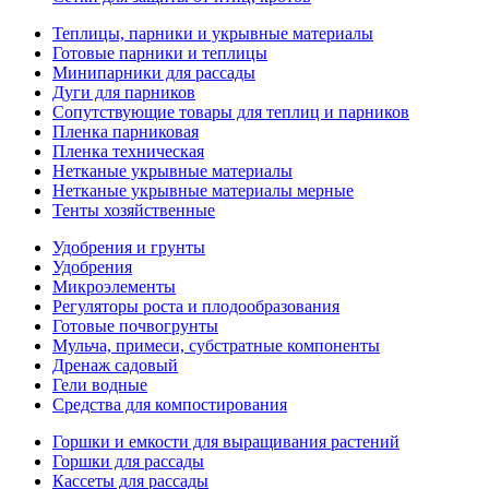
Теплицы, парники и укрывные материалы
Готовые парники и теплицы
Минипарники для рассады
Дуги для парников
Сопутствующие товары для теплиц и парников
Пленка парниковая
Пленка техническая
Нетканые укрывные материалы
Нетканые укрывные материалы мерные
Тенты хозяйственные
Удобрения и грунты
Удобрения
Микроэлементы
Регуляторы роста и плодообразования
Готовые почвогрунты
Мульча, примеси, субстратные компоненты
Дренаж садовый
Гели водные
Средства для компостирования
Горшки и емкости для выращивания растений
Горшки для рассады
Кассеты для рассады