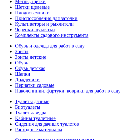
Метлы, щетки
Щетки щелевые
Плодосъемники
Приспособления для заточки
Культиваторы и рыхлители
Черенки, рукоятки
Комплекты садового инструмента
Обувь и одежда для работ в саду
Зонты
Зонты детские
Обувь
Обувь детская
Шапки
Дождевики
Перчатки садовые
Наколенники, фартуки, коврики для работ в саду
Туалеты дачные
Биотуалеты
Туалеты-ведра
Кабины туалетные
Сидения для дачных туалетов
Расходные материалы