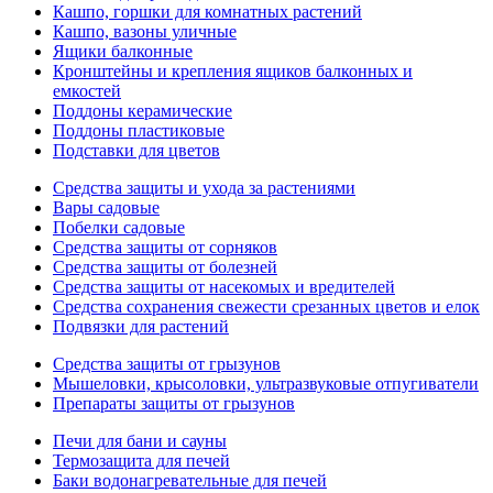
Кашпо, горшки для комнатных растений
Кашпо, вазоны уличные
Ящики балконные
Кронштейны и крепления ящиков балконных и
емкостей
Поддоны керамические
Поддоны пластиковые
Подставки для цветов
Средства защиты и ухода за растениями
Вары садовые
Побелки садовые
Средства защиты от сорняков
Средства защиты от болезней
Средства защиты от насекомых и вредителей
Средства сохранения свежести срезанных цветов и елок
Подвязки для растений
Средства защиты от грызунов
Мышеловки, крысоловки, ультразвуковые отпугиватели
Препараты защиты от грызунов
Печи для бани и сауны
Термозащита для печей
Баки водонагревательные для печей