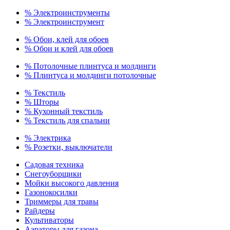
% Электроинструменты
% Электроинструмент
% Обои, клей для обоев
% Обои и клей для обоев
% Потолочные плинтуса и молдинги
% Плинтуса и молдинги потолочные
% Текстиль
% Шторы
% Кухонный текстиль
% Текстиль для спальни
% Электрика
% Розетки, выключатели
Садовая техника
Снегоуборщики
Мойки высокого давления
Газонокосилки
Триммеры для травы
Райдеры
Культиваторы
Аэраторы для газона