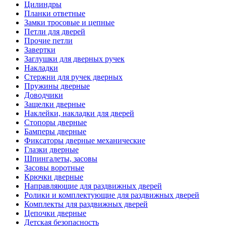
Цилиндры
Планки ответные
Замки тросовые и цепные
Петли для дверей
Прочие петли
Завертки
Заглушки для дверных ручек
Накладки
Стержни для ручек дверных
Пружины дверные
Доводчики
Защелки дверные
Наклейки, накладки для дверей
Стопоры дверные
Бамперы дверные
Фиксаторы дверные механические
Глазки дверные
Шпингалеты, засовы
Засовы воротные
Крючки дверные
Направляющие для раздвижных дверей
Ролики и комплектующие для раздвижных дверей
Комплекты для раздвижных дверей
Цепочки дверные
Детская безопасность