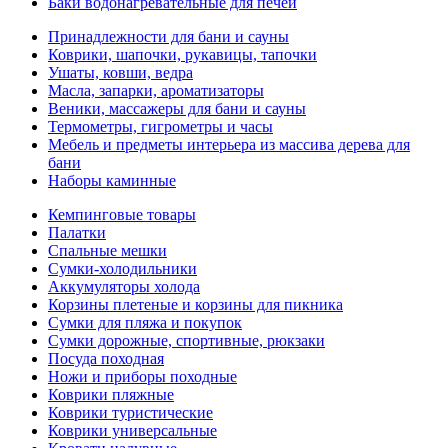
Баки водонагревательные для печей
Принадлежности для бани и сауны
Коврики, шапочки, рукавицы, тапочки
Ушаты, ковши, ведра
Масла, запарки, ароматизаторы
Веники, массажеры для бани и сауны
Термометры, гигрометры и часы
Мебель и предметы интерьера из массива дерева для
бани
Наборы каминные
Кемпинговые товары
Палатки
Спальные мешки
Сумки-холодильники
Аккумуляторы холода
Корзины плетеные и корзины для пикника
Сумки для пляжа и покупок
Сумки дорожные, спортивные, рюкзаки
Посуда походная
Ножи и приборы походные
Коврики пляжные
Коврики туристические
Коврики универсальные