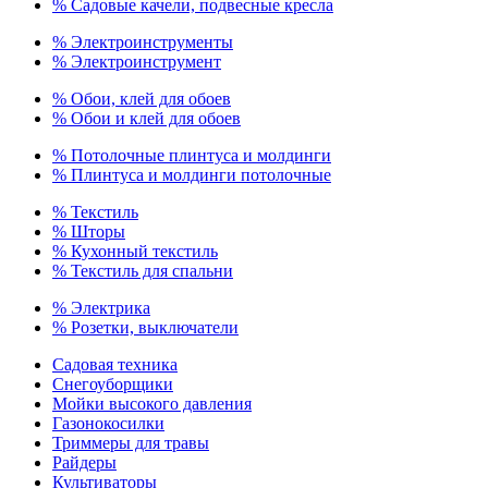
% Садовые качели, подвесные кресла
% Электроинструменты
% Электроинструмент
% Обои, клей для обоев
% Обои и клей для обоев
% Потолочные плинтуса и молдинги
% Плинтуса и молдинги потолочные
% Текстиль
% Шторы
% Кухонный текстиль
% Текстиль для спальни
% Электрика
% Розетки, выключатели
Садовая техника
Снегоуборщики
Мойки высокого давления
Газонокосилки
Триммеры для травы
Райдеры
Культиваторы