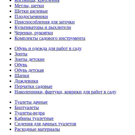
Косовища, крепления
Метлы, щетки
Щетки щелевые
Плодосъемники
Приспособления для заточки
Культиваторы и рыхлители
Черенки, рукоятки
Комплекты садового инструмента
Обувь и одежда для работ в саду
Зонты
Зонты детские
Обувь
Обувь детская
Шапки
Дождевики
Перчатки садовые
Наколенники, фартуки, коврики для работ в саду
Туалеты дачные
Биотуалеты
Туалеты-ведра
Кабины туалетные
Сидения для дачных туалетов
Расходные материалы