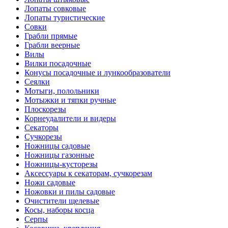
Лопаты совковые
Лопаты туристические
Совки
Грабли прямые
Грабли веерные
Вилы
Вилки посадочные
Конусы посадочные и лункообразователи
Сеялки
Мотыги, полольники
Мотыжки и тяпки ручные
Плоскорезы
Корнеудалители и видеры
Секаторы
Сучкорезы
Ножницы садовые
Ножницы газонные
Ножницы-кусторезы
Аксессуары к секаторам, сучкорезам
Ножи садовые
Ножовки и пилы садовые
Очистители щелевые
Косы, наборы косца
Серпы