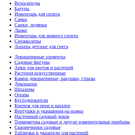
Велосипеды
Батуты
Инвентарь для спорта
Сачки
Санки, ледянки
Лыжи
Инвентарь для зимнего спорта
Снежколепы
Лопаты детские для снега
Декоративные элементы
Садовые фигуры
Арки для цветов и растений
Растения искусственные
Камни декоративные, ракушки, стразы
Декорации
Шпалеры
Опоры
Кустодержатели
Крепеж для опор и шпалер
Вертушки и украшения на ножке
Настенный садовый декор
Термометры садовые и другие измерительные приборы
Скворечники садовые
Таблички и указатели для растений