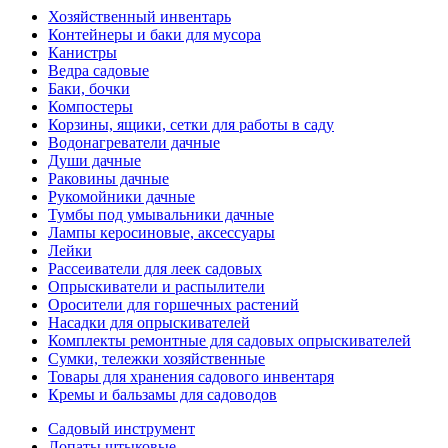
Хозяйственный инвентарь
Контейнеры и баки для мусора
Канистры
Ведра садовые
Баки, бочки
Компостеры
Корзины, ящики, сетки для работы в саду
Водонагреватели дачные
Души дачные
Раковины дачные
Рукомойники дачные
Тумбы под умывальники дачные
Лампы керосиновые, аксессуары
Лейки
Рассеиватели для леек садовых
Опрыскиватели и распылители
Оросители для горшечных растений
Насадки для опрыскивателей
Комплекты ремонтные для садовых опрыскивателей
Сумки, тележки хозяйственные
Товары для хранения садового инвентаря
Кремы и бальзамы для садоводов
Садовый инструмент
Лопаты штыковые