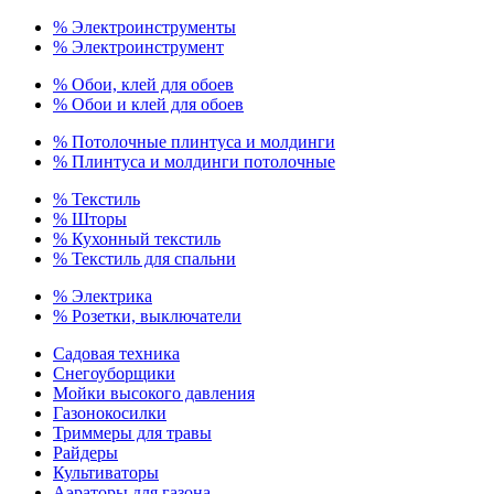
% Электроинструменты
% Электроинструмент
% Обои, клей для обоев
% Обои и клей для обоев
% Потолочные плинтуса и молдинги
% Плинтуса и молдинги потолочные
% Текстиль
% Шторы
% Кухонный текстиль
% Текстиль для спальни
% Электрика
% Розетки, выключатели
Садовая техника
Снегоуборщики
Мойки высокого давления
Газонокосилки
Триммеры для травы
Райдеры
Культиваторы
Аэраторы для газона