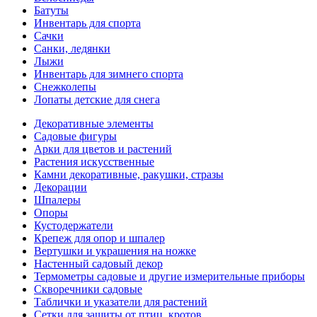
Батуты
Инвентарь для спорта
Сачки
Санки, ледянки
Лыжи
Инвентарь для зимнего спорта
Снежколепы
Лопаты детские для снега
Декоративные элементы
Садовые фигуры
Арки для цветов и растений
Растения искусственные
Камни декоративные, ракушки, стразы
Декорации
Шпалеры
Опоры
Кустодержатели
Крепеж для опор и шпалер
Вертушки и украшения на ножке
Настенный садовый декор
Термометры садовые и другие измерительные приборы
Скворечники садовые
Таблички и указатели для растений
Сетки для защиты от птиц, кротов