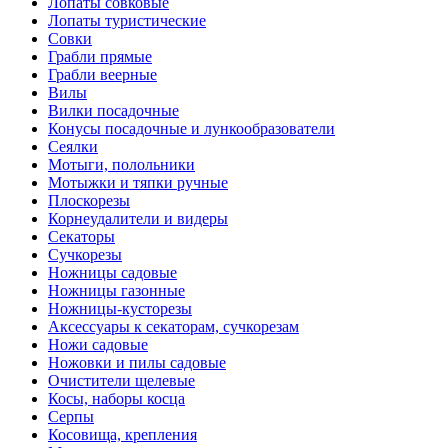
Лопаты совковые
Лопаты туристические
Совки
Грабли прямые
Грабли веерные
Вилы
Вилки посадочные
Конусы посадочные и лункообразователи
Сеялки
Мотыги, полольники
Мотыжки и тяпки ручные
Плоскорезы
Корнеудалители и видеры
Секаторы
Сучкорезы
Ножницы садовые
Ножницы газонные
Ножницы-кусторезы
Аксессуары к секаторам, сучкорезам
Ножи садовые
Ножовки и пилы садовые
Очистители щелевые
Косы, наборы косца
Серпы
Косовища, крепления