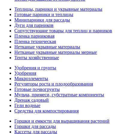
Теплицы, парники и укрывные материалы
Готовые парники и теплицы
Минипарники для рассады
Дуги для парников
Сопутствующие товары для теплиц и парников
Пленка парниковая
Пленка техническая
Нетканые укрывные материалы
Нетканые укрывные материалы мерные
Тенты хозяйственные
Удобрения и грунты
Удобрения
Микроэлементы
Регуляторы роста и плодообразования
Готовые почвогрунты
Мульча, примеси, субстратные компоненты
Дренаж садовый
Гели водные
Средства для компостирования
Горшки и емкости для выращивания растений
Горшки для рассады
Кассеты для рассады