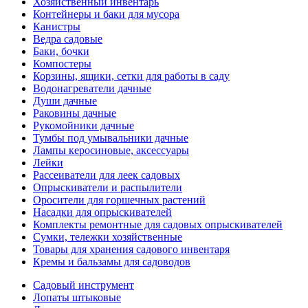
Хозяйственный инвентарь
Контейнеры и баки для мусора
Канистры
Ведра садовые
Баки, бочки
Компостеры
Корзины, ящики, сетки для работы в саду
Водонагреватели дачные
Души дачные
Раковины дачные
Рукомойники дачные
Тумбы под умывальники дачные
Лампы керосиновые, аксессуары
Лейки
Рассеиватели для леек садовых
Опрыскиватели и распылители
Оросители для горшечных растений
Насадки для опрыскивателей
Комплекты ремонтные для садовых опрыскивателей
Сумки, тележки хозяйственные
Товары для хранения садового инвентаря
Кремы и бальзамы для садоводов
Садовый инструмент
Лопаты штыковые