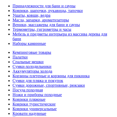
Принадлежности для бани и сауны
Коврики, шапочки, рукавицы, тапочки
Ушаты, ковши, ведра
Масла, запарки, ароматизаторы
Веники, массажеры для бани и сауны
Термометры, гигрометры и часы
Мебель и предметы интерьера из массива дерева для
бани
Наборы каминные
Кемпинговые товары
Палатки
Спальные мешки
Сумки-холодильники
Аккумуляторы холода
Корзины плетеные и корзины для пикника
Сумки для пляжа и покупок
Сумки дорожные, спортивные, рюкзаки
Посуда походная
Ножи и приборы походные
Коврики пляжные
Коврики туристические
Коврики универсальные
Кровати надувные