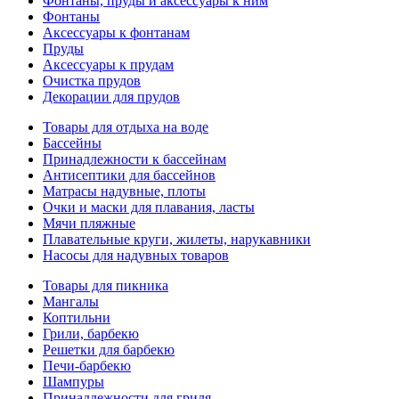
Фонтаны, пруды и аксессуары к ним
Фонтаны
Аксессуары к фонтанам
Пруды
Аксессуары к прудам
Очистка прудов
Декорации для прудов
Товары для отдыха на воде
Бассейны
Принадлежности к бассейнам
Антисептики для бассейнов
Матраcы надувные, плоты
Очки и маски для плавания, ласты
Мячи пляжные
Плавательные круги, жилеты, нарукавники
Насосы для надувных товаров
Товары для пикника
Мангалы
Коптильни
Грили, барбекю
Решетки для барбекю
Печи-барбекю
Шампуры
Принадлежности для гриля