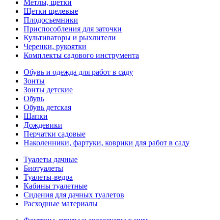
Метлы, щетки
Щетки щелевые
Плодосъемники
Приспособления для заточки
Культиваторы и рыхлители
Черенки, рукоятки
Комплекты садового инструмента
Обувь и одежда для работ в саду
Зонты
Зонты детские
Обувь
Обувь детская
Шапки
Дождевики
Перчатки садовые
Наколенники, фартуки, коврики для работ в саду
Туалеты дачные
Биотуалеты
Туалеты-ведра
Кабины туалетные
Сидения для дачных туалетов
Расходные материалы