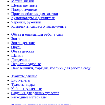
Метлы, щетки
Щетки щелевые
Плодосъемники
Приспособления для заточки
Культиваторы и рыхлители
Черенки, рукоятки
Комплекты садового инструмента
Обувь и одежда для работ в саду
Зонты
Зонты детские
Обувь
Обувь детская
Шапки
Дождевики
Перчатки садовые
Наколенники, фартуки, коврики для работ в саду
Туалеты дачные
Биотуалеты
Туалеты-ведра
Кабины туалетные
Сидения для дачных туалетов
Расходные материалы