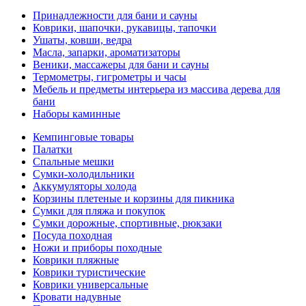
Принадлежности для бани и сауны
Коврики, шапочки, рукавицы, тапочки
Ушаты, ковши, ведра
Масла, запарки, ароматизаторы
Веники, массажеры для бани и сауны
Термометры, гигрометры и часы
Мебель и предметы интерьера из массива дерева для
бани
Наборы каминные
Кемпинговые товары
Палатки
Спальные мешки
Сумки-холодильники
Аккумуляторы холода
Корзины плетеные и корзины для пикника
Сумки для пляжа и покупок
Сумки дорожные, спортивные, рюкзаки
Посуда походная
Ножи и приборы походные
Коврики пляжные
Коврики туристические
Коврики универсальные
Кровати надувные