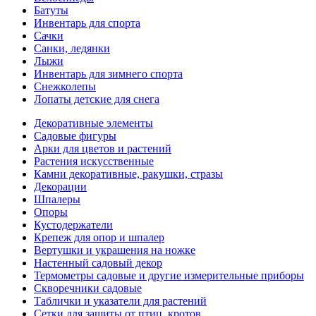
Батуты
Инвентарь для спорта
Сачки
Санки, ледянки
Лыжи
Инвентарь для зимнего спорта
Снежколепы
Лопаты детские для снега
Декоративные элементы
Садовые фигуры
Арки для цветов и растений
Растения искусственные
Камни декоративные, ракушки, стразы
Декорации
Шпалеры
Опоры
Кустодержатели
Крепеж для опор и шпалер
Вертушки и украшения на ножке
Настенный садовый декор
Термометры садовые и другие измерительные приборы
Скворечники садовые
Таблички и указатели для растений
Сетки для защиты от птиц, кротов