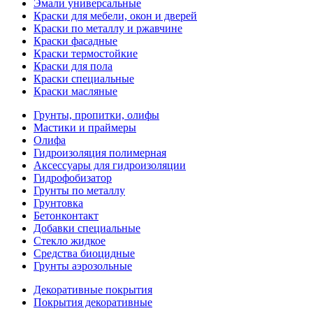
Эмали универсальные
Краски для мебели, окон и дверей
Краски по металлу и ржавчине
Краски фасадные
Краски термостойкие
Краски для пола
Краски специальные
Краски масляные
Грунты, пропитки, олифы
Мастики и праймеры
Олифа
Гидроизоляция полимерная
Аксессуары для гидроизоляции
Гидрофобизатор
Грунты по металлу
Грунтовка
Бетонконтакт
Добавки специальные
Стекло жидкое
Средства биоцидные
Грунты аэрозольные
Декоративные покрытия
Покрытия декоративные