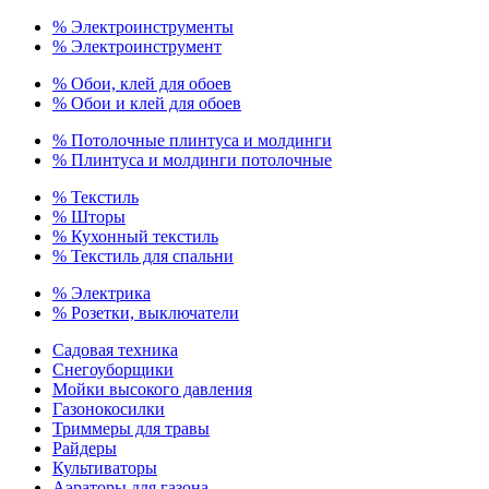
% Электроинструменты
% Электроинструмент
% Обои, клей для обоев
% Обои и клей для обоев
% Потолочные плинтуса и молдинги
% Плинтуса и молдинги потолочные
% Текстиль
% Шторы
% Кухонный текстиль
% Текстиль для спальни
% Электрика
% Розетки, выключатели
Садовая техника
Снегоуборщики
Мойки высокого давления
Газонокосилки
Триммеры для травы
Райдеры
Культиваторы
Аэраторы для газона