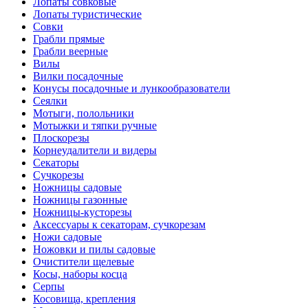
Лопаты совковые
Лопаты туристические
Совки
Грабли прямые
Грабли веерные
Вилы
Вилки посадочные
Конусы посадочные и лункообразователи
Сеялки
Мотыги, полольники
Мотыжки и тяпки ручные
Плоскорезы
Корнеудалители и видеры
Секаторы
Сучкорезы
Ножницы садовые
Ножницы газонные
Ножницы-кусторезы
Аксессуары к секаторам, сучкорезам
Ножи садовые
Ножовки и пилы садовые
Очистители щелевые
Косы, наборы косца
Серпы
Косовища, крепления