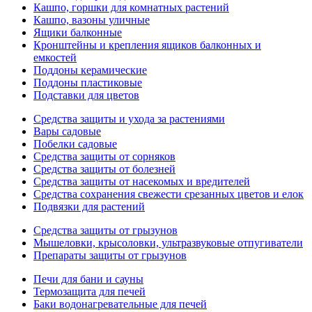
Кашпо, горшки для комнатных растений
Кашпо, вазоны уличные
Ящики балконные
Кронштейны и крепления ящиков балконных и
емкостей
Поддоны керамические
Поддоны пластиковые
Подставки для цветов
Средства защиты и ухода за растениями
Вары садовые
Побелки садовые
Средства защиты от сорняков
Средства защиты от болезней
Средства защиты от насекомых и вредителей
Средства сохранения свежести срезанных цветов и елок
Подвязки для растений
Средства защиты от грызунов
Мышеловки, крысоловки, ультразвуковые отпугиватели
Препараты защиты от грызунов
Печи для бани и сауны
Термозащита для печей
Баки водонагревательные для печей