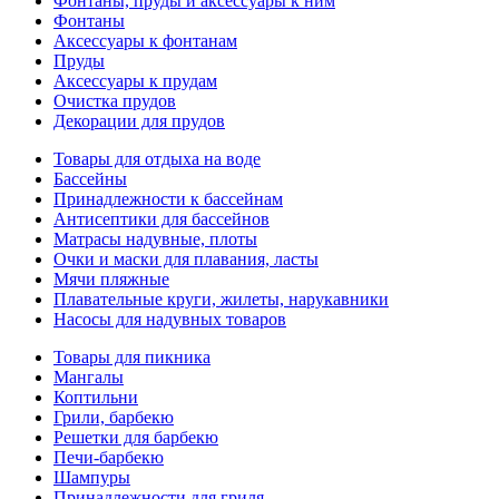
Фонтаны, пруды и аксессуары к ним
Фонтаны
Аксессуары к фонтанам
Пруды
Аксессуары к прудам
Очистка прудов
Декорации для прудов
Товары для отдыха на воде
Бассейны
Принадлежности к бассейнам
Антисептики для бассейнов
Матраcы надувные, плоты
Очки и маски для плавания, ласты
Мячи пляжные
Плавательные круги, жилеты, нарукавники
Насосы для надувных товаров
Товары для пикника
Мангалы
Коптильни
Грили, барбекю
Решетки для барбекю
Печи-барбекю
Шампуры
Принадлежности для гриля