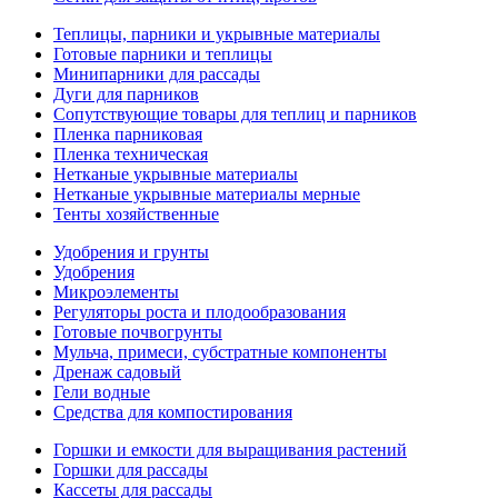
Теплицы, парники и укрывные материалы
Готовые парники и теплицы
Минипарники для рассады
Дуги для парников
Сопутствующие товары для теплиц и парников
Пленка парниковая
Пленка техническая
Нетканые укрывные материалы
Нетканые укрывные материалы мерные
Тенты хозяйственные
Удобрения и грунты
Удобрения
Микроэлементы
Регуляторы роста и плодообразования
Готовые почвогрунты
Мульча, примеси, субстратные компоненты
Дренаж садовый
Гели водные
Средства для компостирования
Горшки и емкости для выращивания растений
Горшки для рассады
Кассеты для рассады