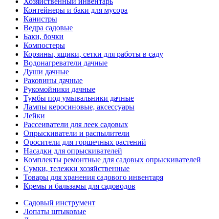
Хозяйственный инвентарь
Контейнеры и баки для мусора
Канистры
Ведра садовые
Баки, бочки
Компостеры
Корзины, ящики, сетки для работы в саду
Водонагреватели дачные
Души дачные
Раковины дачные
Рукомойники дачные
Тумбы под умывальники дачные
Лампы керосиновые, аксессуары
Лейки
Рассеиватели для леек садовых
Опрыскиватели и распылители
Оросители для горшечных растений
Насадки для опрыскивателей
Комплекты ремонтные для садовых опрыскивателей
Сумки, тележки хозяйственные
Товары для хранения садового инвентаря
Кремы и бальзамы для садоводов
Садовый инструмент
Лопаты штыковые