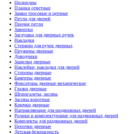
Цилиндры
Планки ответные
Замки тросовые и цепные
Петли для дверей
Прочие петли
Завертки
Заглушки для дверных ручек
Накладки
Стержни для ручек дверных
Пружины дверные
Доводчики
Защелки дверные
Наклейки, накладки для дверей
Стопоры дверные
Бамперы дверные
Фиксаторы дверные механические
Глазки дверные
Шпингалеты, засовы
Засовы воротные
Крючки дверные
Направляющие для раздвижных дверей
Ролики и комплектующие для раздвижных дверей
Комплекты для раздвижных дверей
Цепочки дверные
Детская безопасность