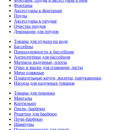
Фонтаны, пруды и аксессуары к ним
Фонтаны
Аксессуары к фонтанам
Пруды
Аксессуары к прудам
Очистка прудов
Декорации для прудов
Товары для отдыха на воде
Бассейны
Принадлежности к бассейнам
Антисептики для бассейнов
Матраcы надувные, плоты
Очки и маски для плавания, ласты
Мячи пляжные
Плавательные круги, жилеты, нарукавники
Насосы для надувных товаров
Товары для пикника
Мангалы
Коптильни
Грили, барбекю
Решетки для барбекю
Печи-барбекю
Шампуры
Принадлежности для гриля