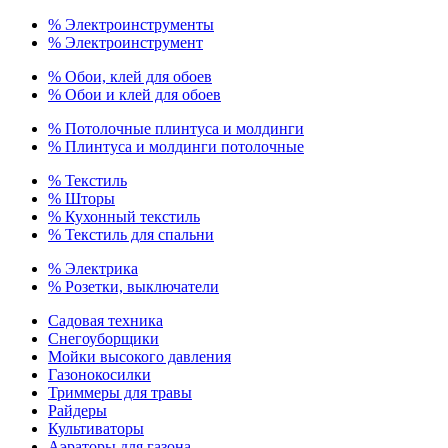
% Электроинструменты
% Электроинструмент
% Обои, клей для обоев
% Обои и клей для обоев
% Потолочные плинтуса и молдинги
% Плинтуса и молдинги потолочные
% Текстиль
% Шторы
% Кухонный текстиль
% Текстиль для спальни
% Электрика
% Розетки, выключатели
Садовая техника
Снегоуборщики
Мойки высокого давления
Газонокосилки
Триммеры для травы
Райдеры
Культиваторы
Аэраторы для газона