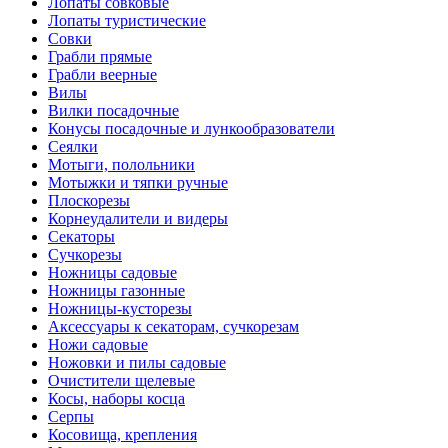
Лопаты совковые
Лопаты туристические
Совки
Грабли прямые
Грабли веерные
Вилы
Вилки посадочные
Конусы посадочные и лункообразователи
Сеялки
Мотыги, полольники
Мотыжки и тяпки ручные
Плоскорезы
Корнеудалители и видеры
Секаторы
Сучкорезы
Ножницы садовые
Ножницы газонные
Ножницы-кусторезы
Аксессуары к секаторам, сучкорезам
Ножи садовые
Ножовки и пилы садовые
Очистители щелевые
Косы, наборы косца
Серпы
Косовища, крепления