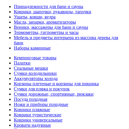
Принадлежности для бани и сауны
Коврики, шапочки, рукавицы, тапочки
Ушаты, ковши, ведра
Масла, запарки, ароматизаторы
Веники, массажеры для бани и сауны
Термометры, гигрометры и часы
Мебель и предметы интерьера из массива дерева для
бани
Наборы каминные
Кемпинговые товары
Палатки
Спальные мешки
Сумки-холодильники
Аккумуляторы холода
Корзины плетеные и корзины для пикника
Сумки для пляжа и покупок
Сумки дорожные, спортивные, рюкзаки
Посуда походная
Ножи и приборы походные
Коврики пляжные
Коврики туристические
Коврики универсальные
Кровати надувные