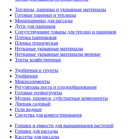
Теплицы, парники и укрывные материалы
Готовые парники и теплицы
Минипарники для рассады
Дуги для парников
Сопутствующие товары для теплиц и парников
Пленка парниковая
Пленка техническая
Нетканые укрывные материалы
Нетканые укрывные материалы мерные
Тенты хозяйственные
Удобрения и грунты
Удобрения
Микроэлементы
Регуляторы роста и плодообразования
Готовые почвогрунты
Мульча, примеси, субстратные компоненты
Дренаж садовый
Гели водные
Средства для компостирования
Горшки и емкости для выращивания растений
Горшки для рассады
Кассеты для рассады