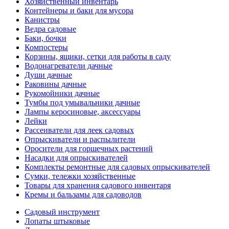
Хозяйственный инвентарь
Контейнеры и баки для мусора
Канистры
Ведра садовые
Баки, бочки
Компостеры
Корзины, ящики, сетки для работы в саду
Водонагреватели дачные
Души дачные
Раковины дачные
Рукомойники дачные
Тумбы под умывальники дачные
Лампы керосиновые, аксессуары
Лейки
Рассеиватели для леек садовых
Опрыскиватели и распылители
Оросители для горшечных растений
Насадки для опрыскивателей
Комплекты ремонтные для садовых опрыскивателей
Сумки, тележки хозяйственные
Товары для хранения садового инвентаря
Кремы и бальзамы для садоводов
Садовый инструмент
Лопаты штыковые