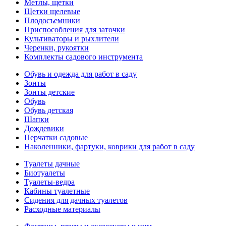
Метлы, щетки
Щетки щелевые
Плодосъемники
Приспособления для заточки
Культиваторы и рыхлители
Черенки, рукоятки
Комплекты садового инструмента
Обувь и одежда для работ в саду
Зонты
Зонты детские
Обувь
Обувь детская
Шапки
Дождевики
Перчатки садовые
Наколенники, фартуки, коврики для работ в саду
Туалеты дачные
Биотуалеты
Туалеты-ведра
Кабины туалетные
Сидения для дачных туалетов
Расходные материалы