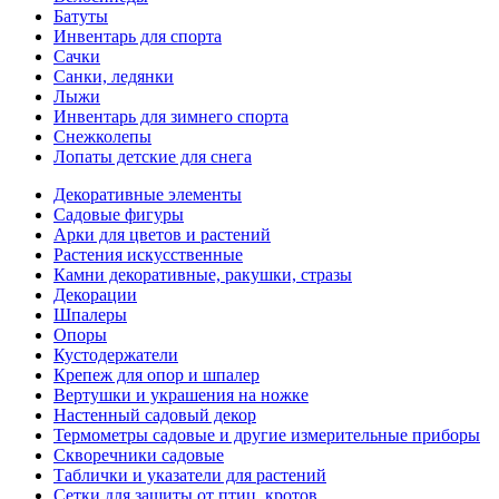
Батуты
Инвентарь для спорта
Сачки
Санки, ледянки
Лыжи
Инвентарь для зимнего спорта
Снежколепы
Лопаты детские для снега
Декоративные элементы
Садовые фигуры
Арки для цветов и растений
Растения искусственные
Камни декоративные, ракушки, стразы
Декорации
Шпалеры
Опоры
Кустодержатели
Крепеж для опор и шпалер
Вертушки и украшения на ножке
Настенный садовый декор
Термометры садовые и другие измерительные приборы
Скворечники садовые
Таблички и указатели для растений
Сетки для защиты от птиц, кротов