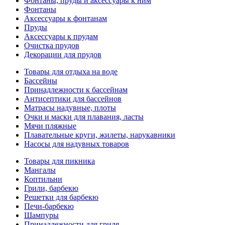
Фонтаны, пруды и аксессуары к ним
Фонтаны
Аксессуары к фонтанам
Пруды
Аксессуары к прудам
Очистка прудов
Декорации для прудов
Товары для отдыха на воде
Бассейны
Принадлежности к бассейнам
Антисептики для бассейнов
Матраcы надувные, плоты
Очки и маски для плавания, ласты
Мячи пляжные
Плавательные круги, жилеты, нарукавники
Насосы для надувных товаров
Товары для пикника
Мангалы
Коптильни
Грили, барбекю
Решетки для барбекю
Печи-барбекю
Шампуры
Принадлежности для гриля