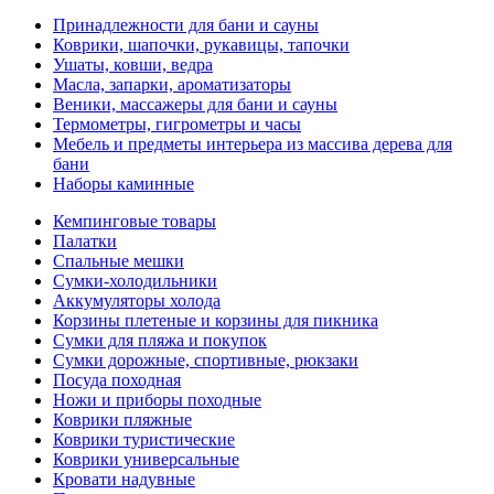
Принадлежности для бани и сауны
Коврики, шапочки, рукавицы, тапочки
Ушаты, ковши, ведра
Масла, запарки, ароматизаторы
Веники, массажеры для бани и сауны
Термометры, гигрометры и часы
Мебель и предметы интерьера из массива дерева для
бани
Наборы каминные
Кемпинговые товары
Палатки
Спальные мешки
Сумки-холодильники
Аккумуляторы холода
Корзины плетеные и корзины для пикника
Сумки для пляжа и покупок
Сумки дорожные, спортивные, рюкзаки
Посуда походная
Ножи и приборы походные
Коврики пляжные
Коврики туристические
Коврики универсальные
Кровати надувные