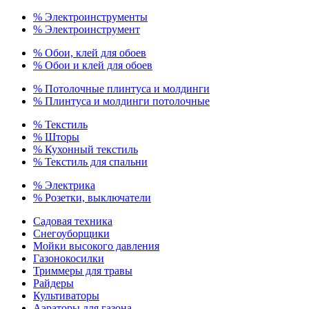
% Электроинструменты
% Электроинструмент
% Обои, клей для обоев
% Обои и клей для обоев
% Потолочные плинтуса и молдинги
% Плинтуса и молдинги потолочные
% Текстиль
% Шторы
% Кухонный текстиль
% Текстиль для спальни
% Электрика
% Розетки, выключатели
Садовая техника
Снегоуборщики
Мойки высокого давления
Газонокосилки
Триммеры для травы
Райдеры
Культиваторы
Аэраторы для газона