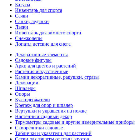
Батуты
Инвентарь для спорта
Сачки
Санки, ледянки
Лыжи
Инвентарь для зимнего спорта
Снежколепы
Лопаты детские для снега
Декоративные элементы
Садовые фигуры
Арки для цветов и растений
Растения искусственные
Камни декоративные, ракушки, стразы
Декорации
Шпалеры
Опоры
Кустодержатели
Крепеж для опор и шпалер
Вертушки и украшения на ножке
Настенный садовый декор
Термометры садовые и другие измерительные приборы
Скворечники садовые
Таблички и указатели для растений
Сетки для защиты от птиц, кротов