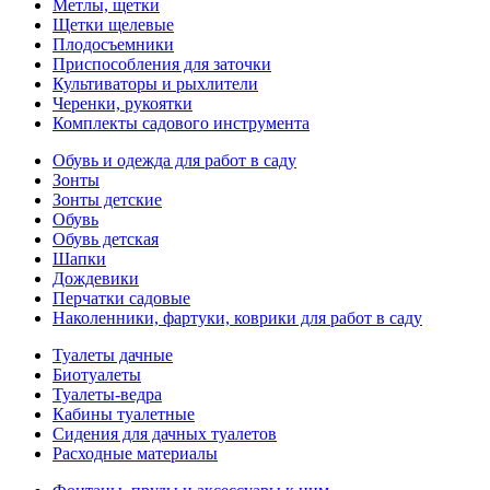
Метлы, щетки
Щетки щелевые
Плодосъемники
Приспособления для заточки
Культиваторы и рыхлители
Черенки, рукоятки
Комплекты садового инструмента
Обувь и одежда для работ в саду
Зонты
Зонты детские
Обувь
Обувь детская
Шапки
Дождевики
Перчатки садовые
Наколенники, фартуки, коврики для работ в саду
Туалеты дачные
Биотуалеты
Туалеты-ведра
Кабины туалетные
Сидения для дачных туалетов
Расходные материалы