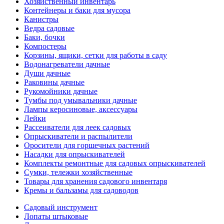
Хозяйственный инвентарь
Контейнеры и баки для мусора
Канистры
Ведра садовые
Баки, бочки
Компостеры
Корзины, ящики, сетки для работы в саду
Водонагреватели дачные
Души дачные
Раковины дачные
Рукомойники дачные
Тумбы под умывальники дачные
Лампы керосиновые, аксессуары
Лейки
Рассеиватели для леек садовых
Опрыскиватели и распылители
Оросители для горшечных растений
Насадки для опрыскивателей
Комплекты ремонтные для садовых опрыскивателей
Сумки, тележки хозяйственные
Товары для хранения садового инвентаря
Кремы и бальзамы для садоводов
Садовый инструмент
Лопаты штыковые