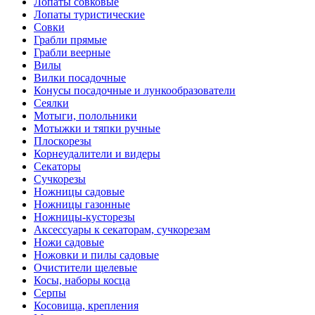
Лопаты совковые
Лопаты туристические
Совки
Грабли прямые
Грабли веерные
Вилы
Вилки посадочные
Конусы посадочные и лункообразователи
Сеялки
Мотыги, полольники
Мотыжки и тяпки ручные
Плоскорезы
Корнеудалители и видеры
Секаторы
Сучкорезы
Ножницы садовые
Ножницы газонные
Ножницы-кусторезы
Аксессуары к секаторам, сучкорезам
Ножи садовые
Ножовки и пилы садовые
Очистители щелевые
Косы, наборы косца
Серпы
Косовища, крепления