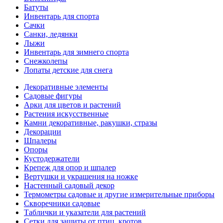
Батуты
Инвентарь для спорта
Сачки
Санки, ледянки
Лыжи
Инвентарь для зимнего спорта
Снежколепы
Лопаты детские для снега
Декоративные элементы
Садовые фигуры
Арки для цветов и растений
Растения искусственные
Камни декоративные, ракушки, стразы
Декорации
Шпалеры
Опоры
Кустодержатели
Крепеж для опор и шпалер
Вертушки и украшения на ножке
Настенный садовый декор
Термометры садовые и другие измерительные приборы
Скворечники садовые
Таблички и указатели для растений
Сетки для защиты от птиц, кротов