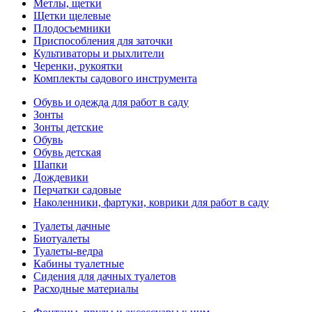
Метлы, щетки
Щетки щелевые
Плодосъемники
Приспособления для заточки
Культиваторы и рыхлители
Черенки, рукоятки
Комплекты садового инструмента
Обувь и одежда для работ в саду
Зонты
Зонты детские
Обувь
Обувь детская
Шапки
Дождевики
Перчатки садовые
Наколенники, фартуки, коврики для работ в саду
Туалеты дачные
Биотуалеты
Туалеты-ведра
Кабины туалетные
Сидения для дачных туалетов
Расходные материалы