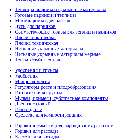
Теплицы, парники и укрывные материалы
Готовые парники и теплицы
Минипарники для рассады
Дуги для парников
Сопутствующие товары для теплиц и парников
Пленка парниковая
Пленка техническая
Нетканые укрывные материалы
Нетканые укрывные материалы мерные
Тенты хозяйственные
Удобрения и грунты
Удобрения
Микроэлементы
Регуляторы роста и плодообразования
Готовые почвогрунты
Мульча, примеси, субстратные компоненты
Дренаж садовый
Гели водные
Средства для компостирования
Горшки и емкости для выращивания растений
Горшки для рассады
Кассеты для рассады