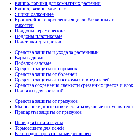
Кашпо, горшки для комнатных растений
Кашпо, вазоны уличные
Ящики балконные
Кронштейны и крепления ящиков балконных и
емкостей
Поддоны керамические
Поддоны пластиковые
Подставки для цветов
Средства защиты и ухода за растениями
Вары садовые
Побелки садовые
Средства защиты от сорняков
Средства защиты от болезней
Средства защиты от насекомых и вредителей
Средства сохранения свежести срезанных цветов и елок
Подвязки для растений
Средства защиты от грызунов
Мышеловки, крысоловки, ультразвуковые отпугиватели
Препараты защиты от грызунов
Печи для бани и сауны
Термозащита для печей
Баки водонагревательные для печей