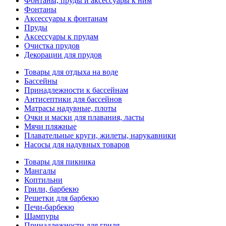
Фонтаны, пруды и аксессуары к ним
Фонтаны
Аксессуары к фонтанам
Пруды
Аксессуары к прудам
Очистка прудов
Декорации для прудов
Товары для отдыха на воде
Бассейны
Принадлежности к бассейнам
Антисептики для бассейнов
Матраcы надувные, плоты
Очки и маски для плавания, ласты
Мячи пляжные
Плавательные круги, жилеты, нарукавники
Насосы для надувных товаров
Товары для пикника
Мангалы
Коптильни
Грили, барбекю
Решетки для барбекю
Печи-барбекю
Шампуры
Принадлежности для гриля