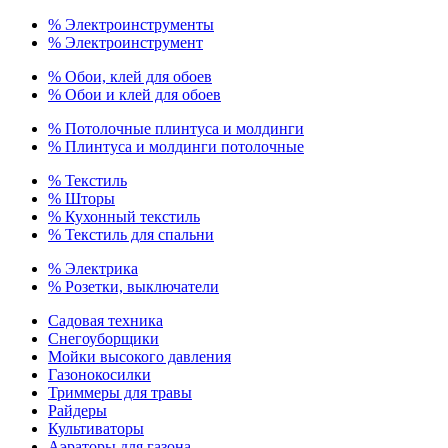
% Электроинструменты
% Электроинструмент
% Обои, клей для обоев
% Обои и клей для обоев
% Потолочные плинтуса и молдинги
% Плинтуса и молдинги потолочные
% Текстиль
% Шторы
% Кухонный текстиль
% Текстиль для спальни
% Электрика
% Розетки, выключатели
Садовая техника
Снегоуборщики
Мойки высокого давления
Газонокосилки
Триммеры для травы
Райдеры
Культиваторы
Аэраторы для газона