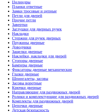
Цилиндры
Планки ответные
Замки тросовые и цепные
Петли для дверей
Прочие петли
Завертки
Заглушки для дверных ручек
Накладки
Стержни для ручек дверных
Пружины дверные
Доводчики
Защелки дверные
Наклейки, накладки для дверей
Стопоры дверные
Бамперы дверные
Фиксаторы дверные механические
Глазки дверные
Шпингалеты, засовы
Засовы воротные
Крючки дверные
Направляющие для раздвижных дверей
Ролики и комплектующие для раздвижных дверей
Комплекты для раздвижных дверей
Цепочки дверные
Детская безопасность