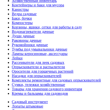
Хозяйственный инвентарь
Контейнеры и баки для мусора
Канистры
Ведра садовые
Баки, бочки
Компостеры
Корзины, ящики, сетки для работы в саду
Водонагреватели дачные
Души дачные
Раковины дачные
Рукомойники дачные
Тумбы под умывальники дачные
Лампы керосиновые, аксессуары
Лейки
Рассеиватели для леек садовых
Опрыскиватели и распылители
Оросители для горшечных растений
Насадки для опрыскивателей
Комплекты ремонтные для садовых опрыскивателей
Сумки, тележки хозяйственные
Товары для хранения садового инвентаря
Кремы и бальзамы для садоводов
Садовый инструмент
Лопаты штыковые