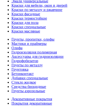
Эмали универсальные
Краски для мебели, окон и дверей
Краски по металлу и ржавчине
Краски фасадные
Краски термостойкие
Краски для пола
Краски специальные
Краски масляные
Грунты, пропитки, олифы
Мастики и праймеры
Олифа
Гидроизоляция полимерная
Аксессуары для гидроизоляции
Гидрофобизатор
Грунты по металлу
Грунтовка
Бетонконтакт
Добавки специальные
Стекло жидкое
Средства биоцидные
Грунты аэрозольные
Декоративные покрытия
Покрытия декоративные