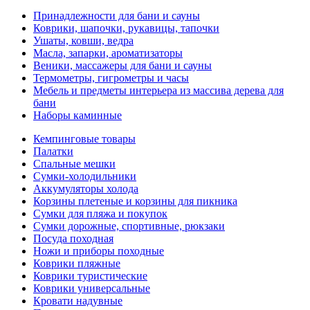
Принадлежности для бани и сауны
Коврики, шапочки, рукавицы, тапочки
Ушаты, ковши, ведра
Масла, запарки, ароматизаторы
Веники, массажеры для бани и сауны
Термометры, гигрометры и часы
Мебель и предметы интерьера из массива дерева для
бани
Наборы каминные
Кемпинговые товары
Палатки
Спальные мешки
Сумки-холодильники
Аккумуляторы холода
Корзины плетеные и корзины для пикника
Сумки для пляжа и покупок
Сумки дорожные, спортивные, рюкзаки
Посуда походная
Ножи и приборы походные
Коврики пляжные
Коврики туристические
Коврики универсальные
Кровати надувные