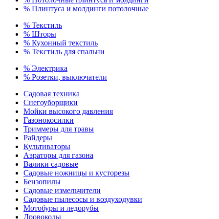
% Плинтуса и молдинги потолочные
% Текстиль
% Шторы
% Кухонный текстиль
% Текстиль для спальни
% Электрика
% Розетки, выключатели
Садовая техника
Снегоуборщики
Мойки высокого давления
Газонокосилки
Триммеры для травы
Райдеры
Культиваторы
Аэраторы для газона
Валики садовые
Садовые ножницы и кусторезы
Бензопилы
Садовые измельчители
Садовые пылесосы и воздуходувки
Мотобуры и ледорубы
Дровоколы