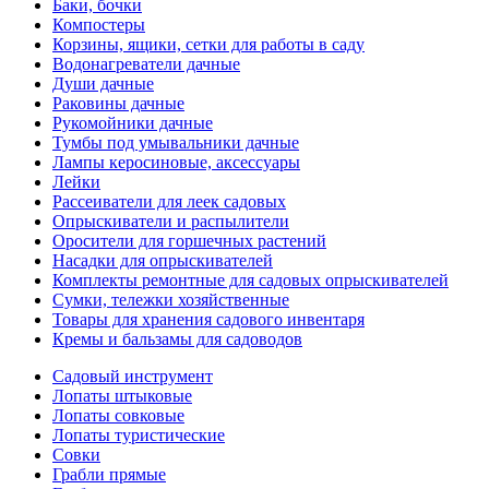
Баки, бочки
Компостеры
Корзины, ящики, сетки для работы в саду
Водонагреватели дачные
Души дачные
Раковины дачные
Рукомойники дачные
Тумбы под умывальники дачные
Лампы керосиновые, аксессуары
Лейки
Рассеиватели для леек садовых
Опрыскиватели и распылители
Оросители для горшечных растений
Насадки для опрыскивателей
Комплекты ремонтные для садовых опрыскивателей
Сумки, тележки хозяйственные
Товары для хранения садового инвентаря
Кремы и бальзамы для садоводов
Садовый инструмент
Лопаты штыковые
Лопаты совковые
Лопаты туристические
Совки
Грабли прямые