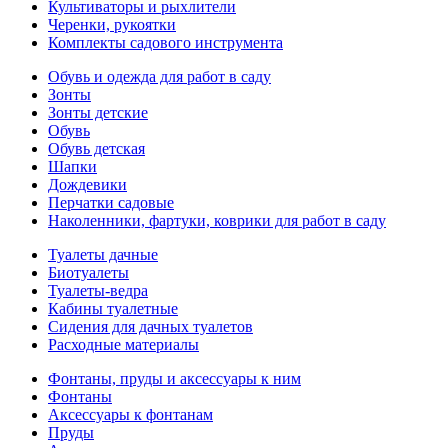
Культиваторы и рыхлители
Черенки, рукоятки
Комплекты садового инструмента
Обувь и одежда для работ в саду
Зонты
Зонты детские
Обувь
Обувь детская
Шапки
Дождевики
Перчатки садовые
Наколенники, фартуки, коврики для работ в саду
Туалеты дачные
Биотуалеты
Туалеты-ведра
Кабины туалетные
Сидения для дачных туалетов
Расходные материалы
Фонтаны, пруды и аксессуары к ним
Фонтаны
Аксессуары к фонтанам
Пруды