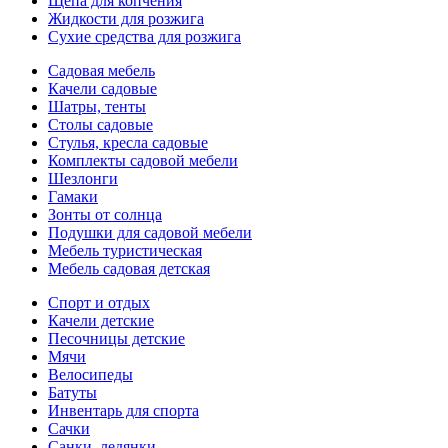
Щепа для копчения
Жидкости для розжига
Сухие средства для розжига
Садовая мебель
Качели садовые
Шатры, тенты
Столы садовые
Стулья, кресла садовые
Комплекты садовой мебели
Шезлонги
Гамаки
Зонты от солнца
Подушки для садовой мебели
Мебель туристическая
Мебель садовая детская
Спорт и отдых
Качели детские
Песочницы детские
Мячи
Велосипеды
Батуты
Инвентарь для спорта
Сачки
Санки, ледянки