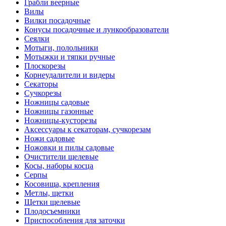
Грабли веерные
Вилы
Вилки посадочные
Конусы посадочные и лункообразователи
Сеялки
Мотыги, полольники
Мотыжки и тяпки ручные
Плоскорезы
Корнеудалители и видеры
Секаторы
Сучкорезы
Ножницы садовые
Ножницы газонные
Ножницы-кусторезы
Аксессуары к секаторам, сучкорезам
Ножи садовые
Ножовки и пилы садовые
Очистители щелевые
Косы, наборы косца
Серпы
Косовища, крепления
Метлы, щетки
Щетки щелевые
Плодосъемники
Приспособления для заточки