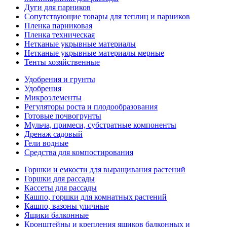
Дуги для парников
Сопутствующие товары для теплиц и парников
Пленка парниковая
Пленка техническая
Нетканые укрывные материалы
Нетканые укрывные материалы мерные
Тенты хозяйственные
Удобрения и грунты
Удобрения
Микроэлементы
Регуляторы роста и плодообразования
Готовые почвогрунты
Мульча, примеси, субстратные компоненты
Дренаж садовый
Гели водные
Средства для компостирования
Горшки и емкости для выращивания растений
Горшки для рассады
Кассеты для рассады
Кашпо, горшки для комнатных растений
Кашпо, вазоны уличные
Ящики балконные
Кронштейны и крепления ящиков балконных и