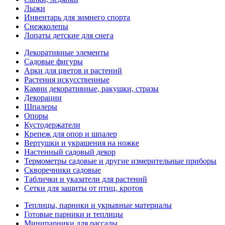
Лыжи
Инвентарь для зимнего спорта
Снежколепы
Лопаты детские для снега
Декоративные элементы
Садовые фигуры
Арки для цветов и растений
Растения искусственные
Камни декоративные, ракушки, стразы
Декорации
Шпалеры
Опоры
Кустодержатели
Крепеж для опор и шпалер
Вертушки и украшения на ножке
Настенный садовый декор
Термометры садовые и другие измерительные приборы
Скворечники садовые
Таблички и указатели для растений
Сетки для защиты от птиц, кротов
Теплицы, парники и укрывные материалы
Готовые парники и теплицы
Минипарники для рассады