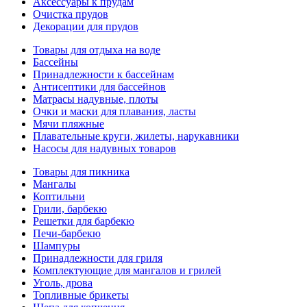
Аксессуары к прудам
Очистка прудов
Декорации для прудов
Товары для отдыха на воде
Бассейны
Принадлежности к бассейнам
Антисептики для бассейнов
Матраcы надувные, плоты
Очки и маски для плавания, ласты
Мячи пляжные
Плавательные круги, жилеты, нарукавники
Насосы для надувных товаров
Товары для пикника
Мангалы
Коптильни
Грили, барбекю
Решетки для барбекю
Печи-барбекю
Шампуры
Принадлежности для гриля
Комплектующие для мангалов и грилей
Уголь, дрова
Топливные брикеты