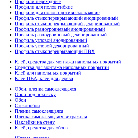
Профили переходные
Профили для полов гибкие
Профили для полов противоскользящие
Профиль стыкоперекрывающий анодированный
Профиль стыкоперекрывающий декорированный
Профиль разноуровневый анодированный
Профиль разноуровневый декорированный
Профиль угловой анодированный
Профиль угловой декорированный
Профиль стыкоперекрывающий ПВХ
Клей, средства для монтажа напольных покрытий
Средства для монтажа напольных покрытий
Клей для напольных покрытий
Клей ПВА, клей для дерева
Обои, пленка самоклеящаяся
Обои под покраску
Обои
Стеклообои
Пленка самоклеящаяся
Пленка самоклеящаяся витражная
Наклейки на стену
Клей, средства для обоев