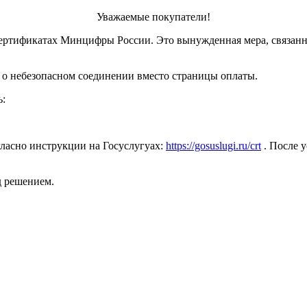
Уважаемые покупатели!
ертификатах Минцифры России. Это вынужденная мера, связанн
 о небезопасном соединении вместо страницы оплаты.
ь:
ласно инструкции на Госуслугуах:
https://gosuslugi.ru/crt
. После у
д решением.