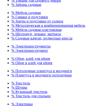
% Товары для садового декора
% Заборы садовые
% Мебель садовая
% Гамаки и подставки
% Зонты и подставки от солнца
% Металлическая и комбинированная мебель
% Мебель садовая пластиковая
% Шезлонги, лежаки, матрасы
% Садовые качели, подвесные кресла
% Электроинструменты
% Электроинструмент
% Обои, клей для обоев
% Обои и клей для обоев
% Потолочные плинтуса и молдинги
% Плинтуса и молдинги потолочные
% Текстиль
% Шторы
% Кухонный текстиль
% Текстиль для спальни
% Электрика