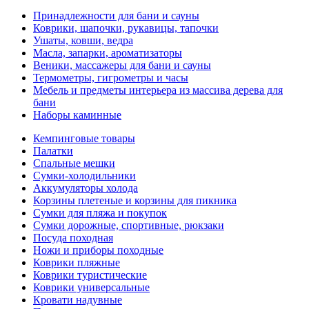
Принадлежности для бани и сауны
Коврики, шапочки, рукавицы, тапочки
Ушаты, ковши, ведра
Масла, запарки, ароматизаторы
Веники, массажеры для бани и сауны
Термометры, гигрометры и часы
Мебель и предметы интерьера из массива дерева для
бани
Наборы каминные
Кемпинговые товары
Палатки
Спальные мешки
Сумки-холодильники
Аккумуляторы холода
Корзины плетеные и корзины для пикника
Сумки для пляжа и покупок
Сумки дорожные, спортивные, рюкзаки
Посуда походная
Ножи и приборы походные
Коврики пляжные
Коврики туристические
Коврики универсальные
Кровати надувные