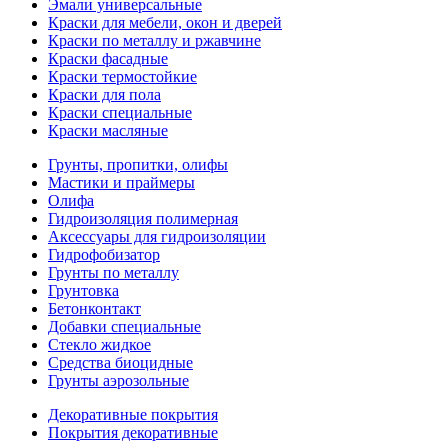
Эмали универсальные
Краски для мебели, окон и дверей
Краски по металлу и ржавчине
Краски фасадные
Краски термостойкие
Краски для пола
Краски специальные
Краски масляные
Грунты, пропитки, олифы
Мастики и праймеры
Олифа
Гидроизоляция полимерная
Аксессуары для гидроизоляции
Гидрофобизатор
Грунты по металлу
Грунтовка
Бетонконтакт
Добавки специальные
Стекло жидкое
Средства биоцидные
Грунты аэрозольные
Декоративные покрытия
Покрытия декоративные