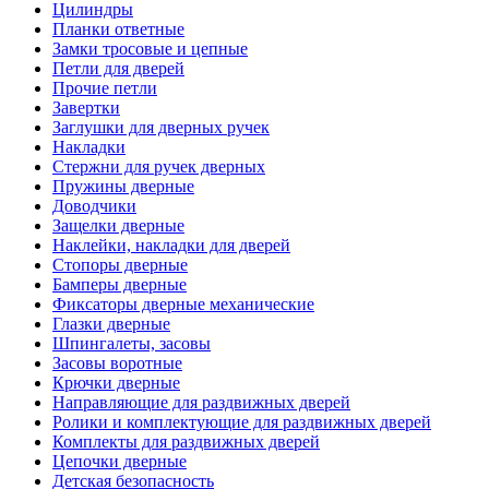
Цилиндры
Планки ответные
Замки тросовые и цепные
Петли для дверей
Прочие петли
Завертки
Заглушки для дверных ручек
Накладки
Стержни для ручек дверных
Пружины дверные
Доводчики
Защелки дверные
Наклейки, накладки для дверей
Стопоры дверные
Бамперы дверные
Фиксаторы дверные механические
Глазки дверные
Шпингалеты, засовы
Засовы воротные
Крючки дверные
Направляющие для раздвижных дверей
Ролики и комплектующие для раздвижных дверей
Комплекты для раздвижных дверей
Цепочки дверные
Детская безопасность