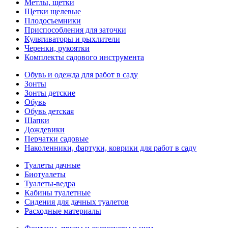
Метлы, щетки
Щетки щелевые
Плодосъемники
Приспособления для заточки
Культиваторы и рыхлители
Черенки, рукоятки
Комплекты садового инструмента
Обувь и одежда для работ в саду
Зонты
Зонты детские
Обувь
Обувь детская
Шапки
Дождевики
Перчатки садовые
Наколенники, фартуки, коврики для работ в саду
Туалеты дачные
Биотуалеты
Туалеты-ведра
Кабины туалетные
Сидения для дачных туалетов
Расходные материалы