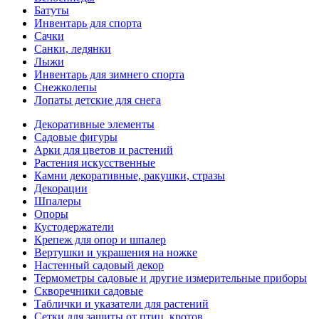
Батуты
Инвентарь для спорта
Сачки
Санки, ледянки
Лыжи
Инвентарь для зимнего спорта
Снежколепы
Лопаты детские для снега
Декоративные элементы
Садовые фигуры
Арки для цветов и растений
Растения искусственные
Камни декоративные, ракушки, стразы
Декорации
Шпалеры
Опоры
Кустодержатели
Крепеж для опор и шпалер
Вертушки и украшения на ножке
Настенный садовый декор
Термометры садовые и другие измерительные приборы
Скворечники садовые
Таблички и указатели для растений
Сетки для защиты от птиц, кротов