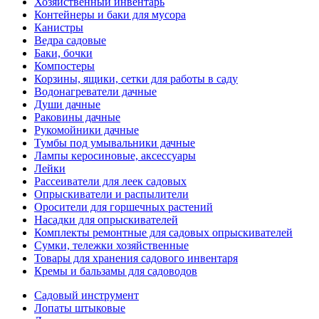
Хозяйственный инвентарь
Контейнеры и баки для мусора
Канистры
Ведра садовые
Баки, бочки
Компостеры
Корзины, ящики, сетки для работы в саду
Водонагреватели дачные
Души дачные
Раковины дачные
Рукомойники дачные
Тумбы под умывальники дачные
Лампы керосиновые, аксессуары
Лейки
Рассеиватели для леек садовых
Опрыскиватели и распылители
Оросители для горшечных растений
Насадки для опрыскивателей
Комплекты ремонтные для садовых опрыскивателей
Сумки, тележки хозяйственные
Товары для хранения садового инвентаря
Кремы и бальзамы для садоводов
Садовый инструмент
Лопаты штыковые