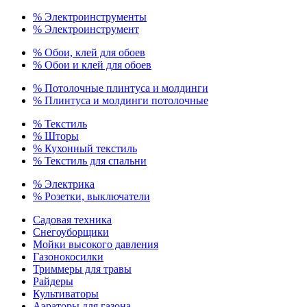
% Электроинструменты
% Электроинструмент
% Обои, клей для обоев
% Обои и клей для обоев
% Потолочные плинтуса и молдинги
% Плинтуса и молдинги потолочные
% Текстиль
% Шторы
% Кухонный текстиль
% Текстиль для спальни
% Электрика
% Розетки, выключатели
Садовая техника
Снегоуборщики
Мойки высокого давления
Газонокосилки
Триммеры для травы
Райдеры
Культиваторы
Аэраторы для газона