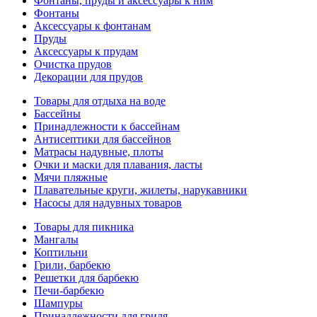
Фонтаны, пруды и аксессуары к ним
Фонтаны
Аксессуары к фонтанам
Пруды
Аксессуары к прудам
Очистка прудов
Декорации для прудов
Товары для отдыха на воде
Бассейны
Принадлежности к бассейнам
Антисептики для бассейнов
Матраcы надувные, плоты
Очки и маски для плавания, ласты
Мячи пляжные
Плавательные круги, жилеты, нарукавники
Насосы для надувных товаров
Товары для пикника
Мангалы
Коптильни
Грили, барбекю
Решетки для барбекю
Печи-барбекю
Шампуры
Принадлежности для гриля