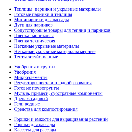
Теплицы, парники и укрывные материалы
Готовые парники и теплицы
Минипарники для рассады
Дуги для парников
Сопутствующие товары для теплиц и парников
Пленка парниковая
Пленка техническая
Нетканые укрывные материалы
Нетканые укрывные материалы мерные
Тенты хозяйственные
Удобрения и грунты
Удобрения
Микроэлементы
Регуляторы роста и плодообразования
Готовые почвогрунты
Мульча, примеси, субстратные компоненты
Дренаж садовый
Гели водные
Средства для компостирования
Горшки и емкости для выращивания растений
Горшки для рассады
Кассеты для рассады