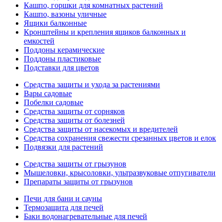
Кашпо, горшки для комнатных растений
Кашпо, вазоны уличные
Ящики балконные
Кронштейны и крепления ящиков балконных и
емкостей
Поддоны керамические
Поддоны пластиковые
Подставки для цветов
Средства защиты и ухода за растениями
Вары садовые
Побелки садовые
Средства защиты от сорняков
Средства защиты от болезней
Средства защиты от насекомых и вредителей
Средства сохранения свежести срезанных цветов и елок
Подвязки для растений
Средства защиты от грызунов
Мышеловки, крысоловки, ультразвуковые отпугиватели
Препараты защиты от грызунов
Печи для бани и сауны
Термозащита для печей
Баки водонагревательные для печей