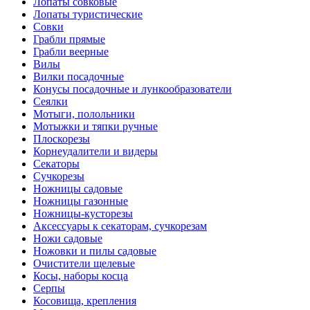
Лопаты совковые
Лопаты туристические
Совки
Грабли прямые
Грабли веерные
Вилы
Вилки посадочные
Конусы посадочные и лункообразователи
Сеялки
Мотыги, полольники
Мотыжки и тяпки ручные
Плоскорезы
Корнеудалители и видеры
Секаторы
Сучкорезы
Ножницы садовые
Ножницы газонные
Ножницы-кусторезы
Аксессуары к секаторам, сучкорезам
Ножи садовые
Ножовки и пилы садовые
Очистители щелевые
Косы, наборы косца
Серпы
Косовища, крепления