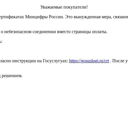
Уважаемые покупатели!
ертификатах Минцифры России. Это вынужденная мера, связанн
 о небезопасном соединении вместо страницы оплаты.
ь:
ласно инструкции на Госуслугуах:
https://gosuslugi.ru/crt
. После у
д решением.