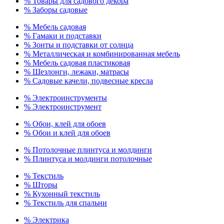
% Товары для садового декора
% Заборы садовые
% Мебель садовая
% Гамаки и подставки
% Зонты и подставки от солнца
% Металлическая и комбинированная мебель
% Мебель садовая пластиковая
% Шезлонги, лежаки, матрасы
% Садовые качели, подвесные кресла
% Электроинструменты
% Электроинструмент
% Обои, клей для обоев
% Обои и клей для обоев
% Потолочные плинтуса и молдинги
% Плинтуса и молдинги потолочные
% Текстиль
% Шторы
% Кухонный текстиль
% Текстиль для спальни
% Электрика