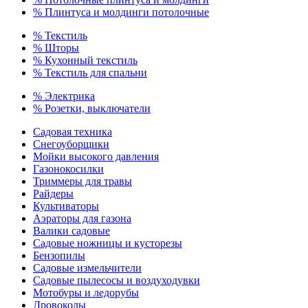
% Плинтуса и молдинги потолочные
% Текстиль
% Шторы
% Кухонный текстиль
% Текстиль для спальни
% Электрика
% Розетки, выключатели
Садовая техника
Снегоуборщики
Мойки высокого давления
Газонокосилки
Триммеры для травы
Райдеры
Культиваторы
Аэраторы для газона
Валики садовые
Садовые ножницы и кусторезы
Бензопилы
Садовые измельчители
Садовые пылесосы и воздуходувки
Мотобуры и ледорубы
Дровоколы