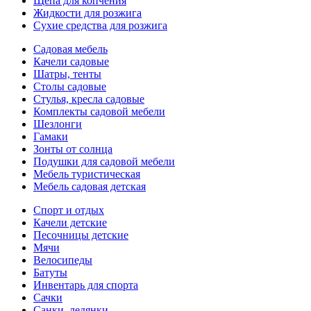
Щепа для копчения
Жидкости для розжига
Сухие средства для розжига
Садовая мебель
Качели садовые
Шатры, тенты
Столы садовые
Стулья, кресла садовые
Комплекты садовой мебели
Шезлонги
Гамаки
Зонты от солнца
Подушки для садовой мебели
Мебель туристическая
Мебель садовая детская
Спорт и отдых
Качели детские
Песочницы детские
Мячи
Велосипеды
Батуты
Инвентарь для спорта
Сачки
Санки, ледянки