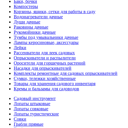
Баки, бочки
Компостеры
Корзины, ящики, сетки для работы в саду
Водонагреватели дачные
Души дачные
Раковины дачные
Рукомойники дачные
Тумбы под умывальники дачные
Лампы керосиновые, аксессуары
Лейки
Рассеиватели для леек садовых
Опрыскиватели и распылители
Оросители для горшечных растений
Насадки для опрыскивателей
Комплекты ремонтные для садовых опрыскивателей
Сумки, тележки хозяйственные
Товары для хранения садового инвентаря
Кремы и бальзамы для садоводов
Садовый инструмент
Лопаты штыковые
Лопаты совковые
Лопаты туристические
Совки
Грабли прямые