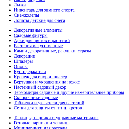
Лыжи
Инвентарь для зимнего спорта
Снежколепы
Лопаты детские для снега
Декоративные элементы
Садовые фигуры
Арки для цветов и растений
Растения искусственные
Камни декоративные, ракушки, стразы
Декорации
Шпалеры
Опоры
Кустодержатели
Крепеж для опор и шпалер
Вертушки и украшения на ножке
Настенный садовый декор
Термометры садовые и другие измерительные приборы
Скворечники садовые
Таблички и указатели для растений
Сетки для защиты от птиц, кротов
Теплицы, парники и укрывные материалы
Готовые парники и теплицы
Минипарники для рассады