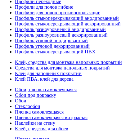
Профили переходные
Профили для полов гибкие
Профили для полов противоскользящие
Профиль стыкоперекрывающий анодированный
Профиль стыкоперекрывающий декорированный
Профиль разноуровневый анодированный
Профиль разноуровневый декорированный
Профиль угловой анодированный
Профиль угловой декорированный
Профиль стыкоперекрывающий ПВХ
Клей, средства для монтажа напольных покрытий
Средства для монтажа напольных покрытий
Клей для напольных покрытий
Клей ПВА, клей для дерева
Обои, пленка самоклеящаяся
Обои под покраску
Обои
Стеклообои
Пленка самоклеящаяся
Пленка самоклеящаяся витражная
Наклейки на стену
Клей, средства для обоев