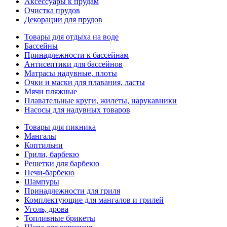
Аксессуары к прудам
Очистка прудов
Декорации для прудов
Товары для отдыха на воде
Бассейны
Принадлежности к бассейнам
Антисептики для бассейнов
Матраcы надувные, плоты
Очки и маски для плавания, ласты
Мячи пляжные
Плавательные круги, жилеты, нарукавники
Насосы для надувных товаров
Товары для пикника
Мангалы
Коптильни
Грили, барбекю
Решетки для барбекю
Печи-барбекю
Шампуры
Принадлежности для гриля
Комплектующие для мангалов и грилей
Уголь, дрова
Топливные брикеты