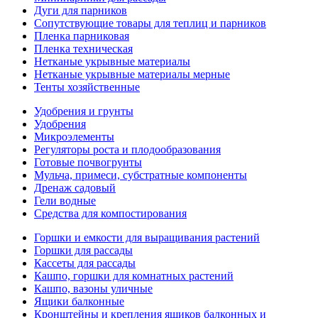
Дуги для парников
Сопутствующие товары для теплиц и парников
Пленка парниковая
Пленка техническая
Нетканые укрывные материалы
Нетканые укрывные материалы мерные
Тенты хозяйственные
Удобрения и грунты
Удобрения
Микроэлементы
Регуляторы роста и плодообразования
Готовые почвогрунты
Мульча, примеси, субстратные компоненты
Дренаж садовый
Гели водные
Средства для компостирования
Горшки и емкости для выращивания растений
Горшки для рассады
Кассеты для рассады
Кашпо, горшки для комнатных растений
Кашпо, вазоны уличные
Ящики балконные
Кронштейны и крепления ящиков балконных и