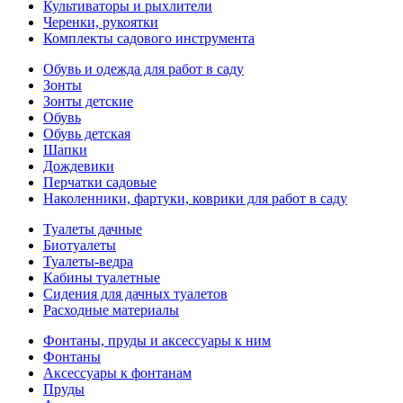
Культиваторы и рыхлители
Черенки, рукоятки
Комплекты садового инструмента
Обувь и одежда для работ в саду
Зонты
Зонты детские
Обувь
Обувь детская
Шапки
Дождевики
Перчатки садовые
Наколенники, фартуки, коврики для работ в саду
Туалеты дачные
Биотуалеты
Туалеты-ведра
Кабины туалетные
Сидения для дачных туалетов
Расходные материалы
Фонтаны, пруды и аксессуары к ним
Фонтаны
Аксессуары к фонтанам
Пруды