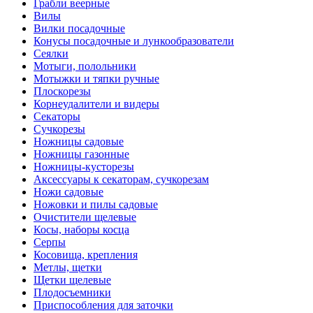
Грабли веерные
Вилы
Вилки посадочные
Конусы посадочные и лункообразователи
Сеялки
Мотыги, полольники
Мотыжки и тяпки ручные
Плоскорезы
Корнеудалители и видеры
Секаторы
Сучкорезы
Ножницы садовые
Ножницы газонные
Ножницы-кусторезы
Аксессуары к секаторам, сучкорезам
Ножи садовые
Ножовки и пилы садовые
Очистители щелевые
Косы, наборы косца
Серпы
Косовища, крепления
Метлы, щетки
Щетки щелевые
Плодосъемники
Приспособления для заточки