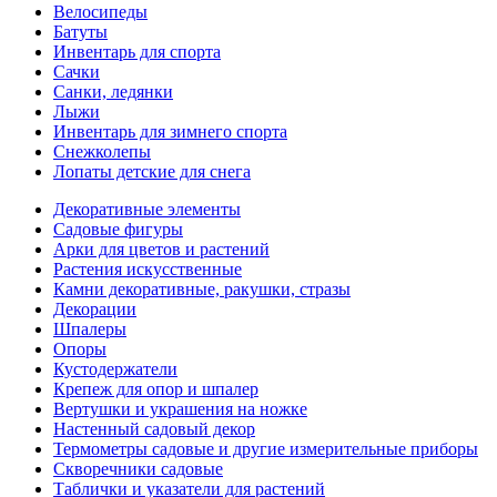
Велосипеды
Батуты
Инвентарь для спорта
Сачки
Санки, ледянки
Лыжи
Инвентарь для зимнего спорта
Снежколепы
Лопаты детские для снега
Декоративные элементы
Садовые фигуры
Арки для цветов и растений
Растения искусственные
Камни декоративные, ракушки, стразы
Декорации
Шпалеры
Опоры
Кустодержатели
Крепеж для опор и шпалер
Вертушки и украшения на ножке
Настенный садовый декор
Термометры садовые и другие измерительные приборы
Скворечники садовые
Таблички и указатели для растений