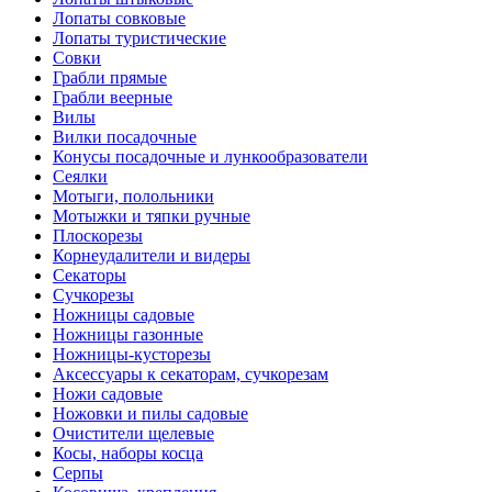
Лопаты совковые
Лопаты туристические
Совки
Грабли прямые
Грабли веерные
Вилы
Вилки посадочные
Конусы посадочные и лункообразователи
Сеялки
Мотыги, полольники
Мотыжки и тяпки ручные
Плоскорезы
Корнеудалители и видеры
Секаторы
Сучкорезы
Ножницы садовые
Ножницы газонные
Ножницы-кусторезы
Аксессуары к секаторам, сучкорезам
Ножи садовые
Ножовки и пилы садовые
Очистители щелевые
Косы, наборы косца
Серпы