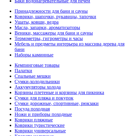
Баки водонагревательные для печей
Принадлежности для бани и сауны
Коврики, шапочки, рукавицы, тапочки
Ушаты, ковши, ведра
Масла, запарки, ароматизаторы
Веники, массажеры для бани и сауны
Термометры, гигрометры и часы
Мебель и предметы интерьера из массива дерева для
бани
Наборы каминные
Кемпинговые товары
Палатки
Спальные мешки
Сумки-холодильники
Аккумуляторы холода
Корзины плетеные и корзины для пикника
Сумки для пляжа и покупок
Сумки дорожные, спортивные, рюкзаки
Посуда походная
Ножи и приборы походные
Коврики пляжные
Коврики туристические
Коврики универсальные