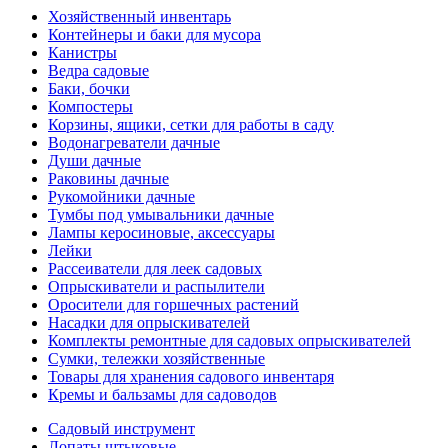
Хозяйственный инвентарь
Контейнеры и баки для мусора
Канистры
Ведра садовые
Баки, бочки
Компостеры
Корзины, ящики, сетки для работы в саду
Водонагреватели дачные
Души дачные
Раковины дачные
Рукомойники дачные
Тумбы под умывальники дачные
Лампы керосиновые, аксессуары
Лейки
Рассеиватели для леек садовых
Опрыскиватели и распылители
Оросители для горшечных растений
Насадки для опрыскивателей
Комплекты ремонтные для садовых опрыскивателей
Сумки, тележки хозяйственные
Товары для хранения садового инвентаря
Кремы и бальзамы для садоводов
Садовый инструмент
Лопаты штыковые