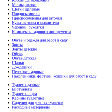
Косовища, крепления
Метлы, щетки
Щетки щелевые
Плодосъемники
Приспособления для заточки
Культиваторы и рыхлители
Черенки, рукоятки
Комплекты садового инструмента
Обувь и одежда для работ в саду
Зонты
Зонты детские
Обувь
Обувь детская
Шапки
Дождевики
Перчатки садовые
Наколенники, фартуки, коврики для работ в саду
Туалеты дачные
Биотуалеты
Туалеты-ведра
Кабины туалетные
Сидения для дачных туалетов
Расходные материалы