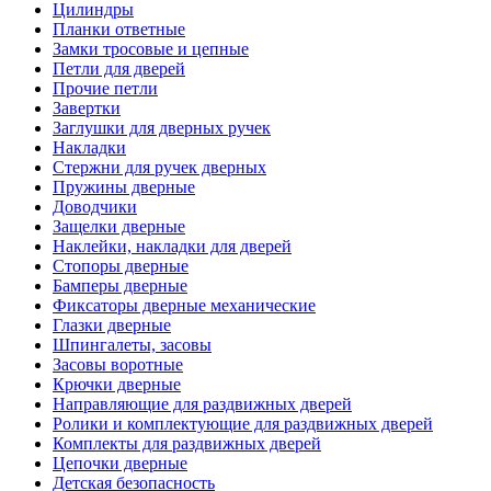
Цилиндры
Планки ответные
Замки тросовые и цепные
Петли для дверей
Прочие петли
Завертки
Заглушки для дверных ручек
Накладки
Стержни для ручек дверных
Пружины дверные
Доводчики
Защелки дверные
Наклейки, накладки для дверей
Стопоры дверные
Бамперы дверные
Фиксаторы дверные механические
Глазки дверные
Шпингалеты, засовы
Засовы воротные
Крючки дверные
Направляющие для раздвижных дверей
Ролики и комплектующие для раздвижных дверей
Комплекты для раздвижных дверей
Цепочки дверные
Детская безопасность