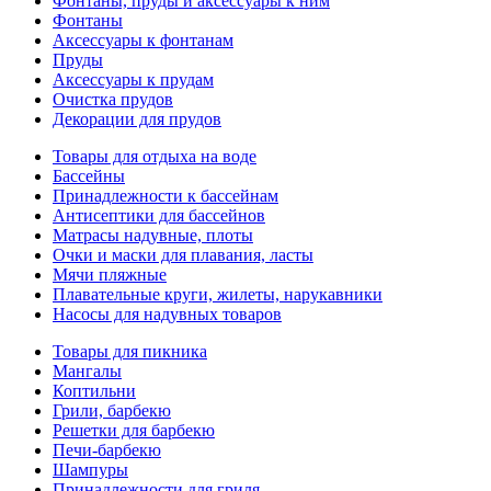
Фонтаны, пруды и аксессуары к ним
Фонтаны
Аксессуары к фонтанам
Пруды
Аксессуары к прудам
Очистка прудов
Декорации для прудов
Товары для отдыха на воде
Бассейны
Принадлежности к бассейнам
Антисептики для бассейнов
Матраcы надувные, плоты
Очки и маски для плавания, ласты
Мячи пляжные
Плавательные круги, жилеты, нарукавники
Насосы для надувных товаров
Товары для пикника
Мангалы
Коптильни
Грили, барбекю
Решетки для барбекю
Печи-барбекю
Шампуры
Принадлежности для гриля