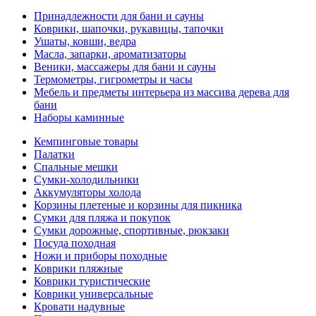
Принадлежности для бани и сауны
Коврики, шапочки, рукавицы, тапочки
Ушаты, ковши, ведра
Масла, запарки, ароматизаторы
Веники, массажеры для бани и сауны
Термометры, гигрометры и часы
Мебель и предметы интерьера из массива дерева для
бани
Наборы каминные
Кемпинговые товары
Палатки
Спальные мешки
Сумки-холодильники
Аккумуляторы холода
Корзины плетеные и корзины для пикника
Сумки для пляжа и покупок
Сумки дорожные, спортивные, рюкзаки
Посуда походная
Ножи и приборы походные
Коврики пляжные
Коврики туристические
Коврики универсальные
Кровати надувные