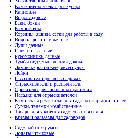
Хозяйственный инвентарь
Контейнеры и баки для мусора
Канистры
Ведра садовые
Баки, бочки
Компостеры
Корзины, ящики, сетки для работы в саду
Водонагреватели дачные
Души дачные
Раковины дачные
Рукомойники дачные
Тумбы под умывальники дачные
Лампы керосиновые, аксессуары
Лейки
Рассеиватели для леек садовых
Опрыскиватели и распылители
Оросители для горшечных растений
Насадки для опрыскивателей
Комплекты ремонтные для садовых опрыскивателей
Сумки, тележки хозяйственные
Товары для хранения садового инвентаря
Кремы и бальзамы для садоводов
Садовый инструмент
Лопаты штыковые