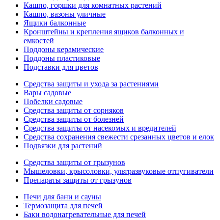
Кашпо, горшки для комнатных растений
Кашпо, вазоны уличные
Ящики балконные
Кронштейны и крепления ящиков балконных и
емкостей
Поддоны керамические
Поддоны пластиковые
Подставки для цветов
Средства защиты и ухода за растениями
Вары садовые
Побелки садовые
Средства защиты от сорняков
Средства защиты от болезней
Средства защиты от насекомых и вредителей
Средства сохранения свежести срезанных цветов и елок
Подвязки для растений
Средства защиты от грызунов
Мышеловки, крысоловки, ультразвуковые отпугиватели
Препараты защиты от грызунов
Печи для бани и сауны
Термозащита для печей
Баки водонагревательные для печей