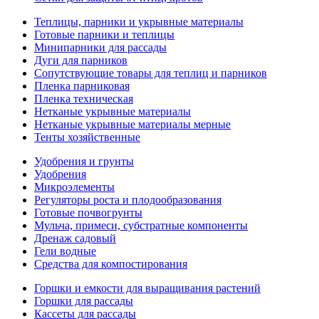
Теплицы, парники и укрывные материалы
Готовые парники и теплицы
Минипарники для рассады
Дуги для парников
Сопутствующие товары для теплиц и парников
Пленка парниковая
Пленка техническая
Нетканые укрывные материалы
Нетканые укрывные материалы мерные
Тенты хозяйственные
Удобрения и грунты
Удобрения
Микроэлементы
Регуляторы роста и плодообразования
Готовые почвогрунты
Мульча, примеси, субстратные компоненты
Дренаж садовый
Гели водные
Средства для компостирования
Горшки и емкости для выращивания растений
Горшки для рассады
Кассеты для рассады