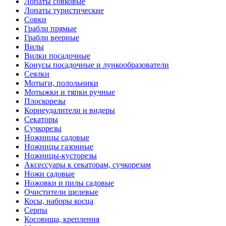
Лопаты совковые
Лопаты туристические
Совки
Грабли прямые
Грабли веерные
Вилы
Вилки посадочные
Конусы посадочные и лункообразователи
Сеялки
Мотыги, полольники
Мотыжки и тяпки ручные
Плоскорезы
Корнеудалители и видеры
Секаторы
Сучкорезы
Ножницы садовые
Ножницы газонные
Ножницы-кусторезы
Аксессуары к секаторам, сучкорезам
Ножи садовые
Ножовки и пилы садовые
Очистители щелевые
Косы, наборы косца
Серпы
Косовища, крепления