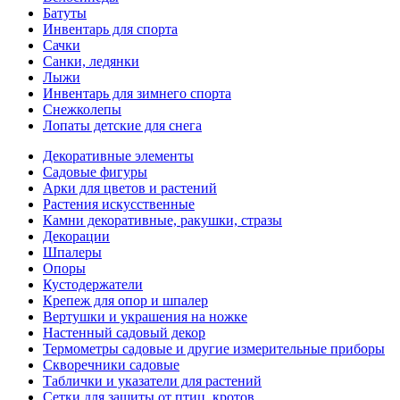
Батуты
Инвентарь для спорта
Сачки
Санки, ледянки
Лыжи
Инвентарь для зимнего спорта
Снежколепы
Лопаты детские для снега
Декоративные элементы
Садовые фигуры
Арки для цветов и растений
Растения искусственные
Камни декоративные, ракушки, стразы
Декорации
Шпалеры
Опоры
Кустодержатели
Крепеж для опор и шпалер
Вертушки и украшения на ножке
Настенный садовый декор
Термометры садовые и другие измерительные приборы
Скворечники садовые
Таблички и указатели для растений
Сетки для защиты от птиц, кротов