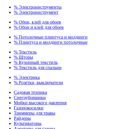
% Электроинструменты
% Электроинструмент
% Обои, клей для обоев
% Обои и клей для обоев
% Потолочные плинтуса и молдинги
% Плинтуса и молдинги потолочные
% Текстиль
% Шторы
% Кухонный текстиль
% Текстиль для спальни
% Электрика
% Розетки, выключатели
Садовая техника
Снегоуборщики
Мойки высокого давления
Газонокосилки
Триммеры для травы
Райдеры
Культиваторы
Аэраторы для газона