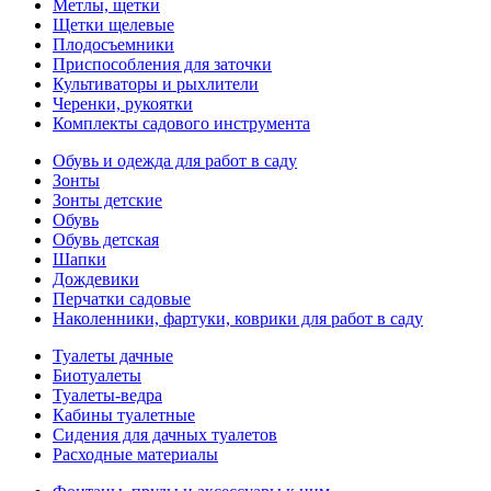
Метлы, щетки
Щетки щелевые
Плодосъемники
Приспособления для заточки
Культиваторы и рыхлители
Черенки, рукоятки
Комплекты садового инструмента
Обувь и одежда для работ в саду
Зонты
Зонты детские
Обувь
Обувь детская
Шапки
Дождевики
Перчатки садовые
Наколенники, фартуки, коврики для работ в саду
Туалеты дачные
Биотуалеты
Туалеты-ведра
Кабины туалетные
Сидения для дачных туалетов
Расходные материалы