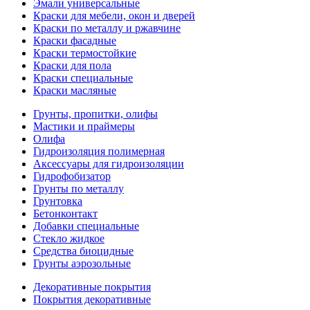
Эмали универсальные
Краски для мебели, окон и дверей
Краски по металлу и ржавчине
Краски фасадные
Краски термостойкие
Краски для пола
Краски специальные
Краски масляные
Грунты, пропитки, олифы
Мастики и праймеры
Олифа
Гидроизоляция полимерная
Аксессуары для гидроизоляции
Гидрофобизатор
Грунты по металлу
Грунтовка
Бетонконтакт
Добавки специальные
Стекло жидкое
Средства биоцидные
Грунты аэрозольные
Декоративные покрытия
Покрытия декоративные