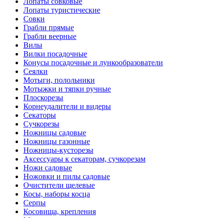
Лопаты совковые
Лопаты туристические
Совки
Грабли прямые
Грабли веерные
Вилы
Вилки посадочные
Конусы посадочные и лункообразователи
Сеялки
Мотыги, полольники
Мотыжки и тяпки ручные
Плоскорезы
Корнеудалители и видеры
Секаторы
Сучкорезы
Ножницы садовые
Ножницы газонные
Ножницы-кусторезы
Аксессуары к секаторам, сучкорезам
Ножи садовые
Ножовки и пилы садовые
Очистители щелевые
Косы, наборы косца
Серпы
Косовища, крепления