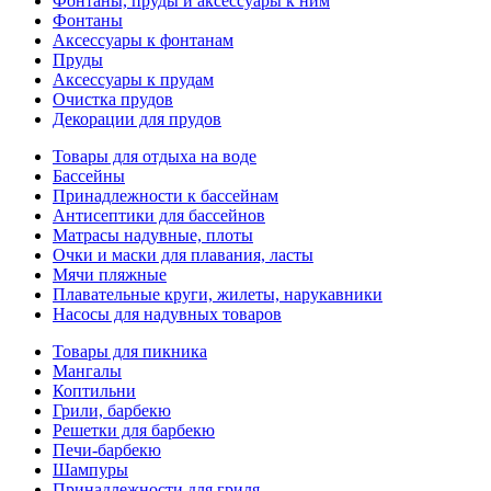
Фонтаны, пруды и аксессуары к ним
Фонтаны
Аксессуары к фонтанам
Пруды
Аксессуары к прудам
Очистка прудов
Декорации для прудов
Товары для отдыха на воде
Бассейны
Принадлежности к бассейнам
Антисептики для бассейнов
Матраcы надувные, плоты
Очки и маски для плавания, ласты
Мячи пляжные
Плавательные круги, жилеты, нарукавники
Насосы для надувных товаров
Товары для пикника
Мангалы
Коптильни
Грили, барбекю
Решетки для барбекю
Печи-барбекю
Шампуры
Принадлежности для гриля