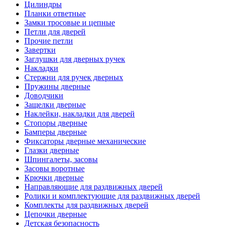
Цилиндры
Планки ответные
Замки тросовые и цепные
Петли для дверей
Прочие петли
Завертки
Заглушки для дверных ручек
Накладки
Стержни для ручек дверных
Пружины дверные
Доводчики
Защелки дверные
Наклейки, накладки для дверей
Стопоры дверные
Бамперы дверные
Фиксаторы дверные механические
Глазки дверные
Шпингалеты, засовы
Засовы воротные
Крючки дверные
Направляющие для раздвижных дверей
Ролики и комплектующие для раздвижных дверей
Комплекты для раздвижных дверей
Цепочки дверные
Детская безопасность