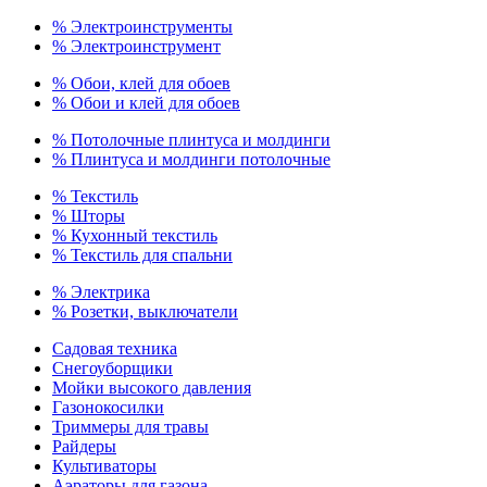
% Электроинструменты
% Электроинструмент
% Обои, клей для обоев
% Обои и клей для обоев
% Потолочные плинтуса и молдинги
% Плинтуса и молдинги потолочные
% Текстиль
% Шторы
% Кухонный текстиль
% Текстиль для спальни
% Электрика
% Розетки, выключатели
Садовая техника
Снегоуборщики
Мойки высокого давления
Газонокосилки
Триммеры для травы
Райдеры
Культиваторы
Аэраторы для газона