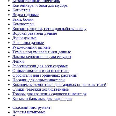
Хозяйственный инвентарь
Контейнеры и баки для мусора
Канистры
Ведра садовые
Баки, бочки
Компостеры
Корзины, ящики, сетки для работы в саду
Водонагреватели дачные
Души дачные
Раковины дачные
Рукомойники дачные
Тумбы под умывальники дачные
Лампы керосиновые, аксессуары
Лейки
Рассеиватели для леек садовых
Опрыскиватели и распылители
Оросители для горшечных растений
Насадки для опрыскивателей
Комплекты ремонтные для садовых опрыскивателей
Сумки, тележки хозяйственные
Товары для хранения садового инвентаря
Кремы и бальзамы для садоводов
Садовый инструмент
Лопаты штыковые