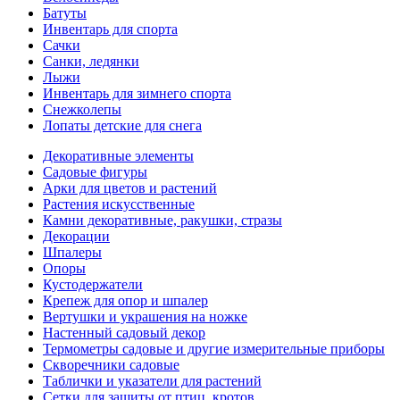
Батуты
Инвентарь для спорта
Сачки
Санки, ледянки
Лыжи
Инвентарь для зимнего спорта
Снежколепы
Лопаты детские для снега
Декоративные элементы
Садовые фигуры
Арки для цветов и растений
Растения искусственные
Камни декоративные, ракушки, стразы
Декорации
Шпалеры
Опоры
Кустодержатели
Крепеж для опор и шпалер
Вертушки и украшения на ножке
Настенный садовый декор
Термометры садовые и другие измерительные приборы
Скворечники садовые
Таблички и указатели для растений
Сетки для защиты от птиц, кротов