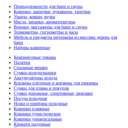
Принадлежности для бани и сауны
Коврики, шапочки, рукавицы, тапочки
Ушаты, ковши, ведра
Масла, запарки, ароматизаторы
Веники, массажеры для бани и сауны
Термометры, гигрометры и часы
Мебель и предметы интерьера из массива дерева для
бани
Наборы каминные
Кемпинговые товары
Палатки
Спальные мешки
Сумки-холодильники
Аккумуляторы холода
Корзины плетеные и корзины для пикника
Сумки для пляжа и покупок
Сумки дорожные, спортивные, рюкзаки
Посуда походная
Ножи и приборы походные
Коврики пляжные
Коврики туристические
Коврики универсальные
Кровати надувные