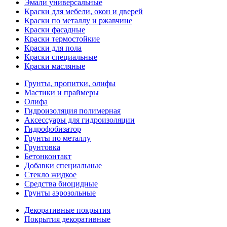
Эмали универсальные
Краски для мебели, окон и дверей
Краски по металлу и ржавчине
Краски фасадные
Краски термостойкие
Краски для пола
Краски специальные
Краски масляные
Грунты, пропитки, олифы
Мастики и праймеры
Олифа
Гидроизоляция полимерная
Аксессуары для гидроизоляции
Гидрофобизатор
Грунты по металлу
Грунтовка
Бетонконтакт
Добавки специальные
Стекло жидкое
Средства биоцидные
Грунты аэрозольные
Декоративные покрытия
Покрытия декоративные