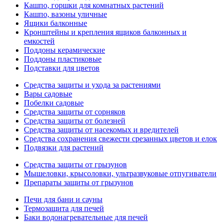
Кашпо, горшки для комнатных растений
Кашпо, вазоны уличные
Ящики балконные
Кронштейны и крепления ящиков балконных и
емкостей
Поддоны керамические
Поддоны пластиковые
Подставки для цветов
Средства защиты и ухода за растениями
Вары садовые
Побелки садовые
Средства защиты от сорняков
Средства защиты от болезней
Средства защиты от насекомых и вредителей
Средства сохранения свежести срезанных цветов и елок
Подвязки для растений
Средства защиты от грызунов
Мышеловки, крысоловки, ультразвуковые отпугиватели
Препараты защиты от грызунов
Печи для бани и сауны
Термозащита для печей
Баки водонагревательные для печей