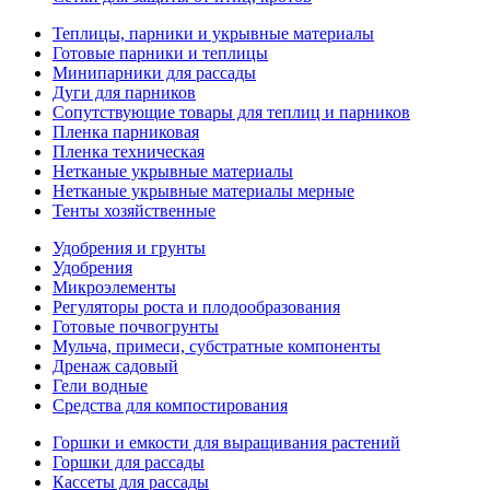
Теплицы, парники и укрывные материалы
Готовые парники и теплицы
Минипарники для рассады
Дуги для парников
Сопутствующие товары для теплиц и парников
Пленка парниковая
Пленка техническая
Нетканые укрывные материалы
Нетканые укрывные материалы мерные
Тенты хозяйственные
Удобрения и грунты
Удобрения
Микроэлементы
Регуляторы роста и плодообразования
Готовые почвогрунты
Мульча, примеси, субстратные компоненты
Дренаж садовый
Гели водные
Средства для компостирования
Горшки и емкости для выращивания растений
Горшки для рассады
Кассеты для рассады