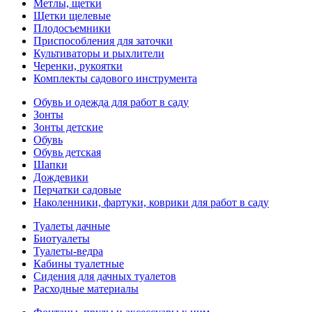
Метлы, щетки
Щетки щелевые
Плодосъемники
Приспособления для заточки
Культиваторы и рыхлители
Черенки, рукоятки
Комплекты садового инструмента
Обувь и одежда для работ в саду
Зонты
Зонты детские
Обувь
Обувь детская
Шапки
Дождевики
Перчатки садовые
Наколенники, фартуки, коврики для работ в саду
Туалеты дачные
Биотуалеты
Туалеты-ведра
Кабины туалетные
Сидения для дачных туалетов
Расходные материалы