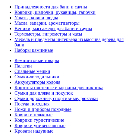
Принадлежности для бани и сауны
Коврики, шапочки, рукавицы, тапочки
Ушаты, ковши, ведра
Масла, запарки, ароматизаторы
Веники, массажеры для бани и сауны
Термометры, гигрометры и часы
Мебель и предметы интерьера из массива дерева для
бани
Наборы каминные
Кемпинговые товары
Палатки
Спальные мешки
Сумки-холодильники
Аккумуляторы холода
Корзины плетеные и корзины для пикника
Сумки для пляжа и покупок
Сумки дорожные, спортивные, рюкзаки
Посуда походная
Ножи и приборы походные
Коврики пляжные
Коврики туристические
Коврики универсальные
Кровати надувные