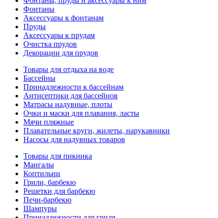
Фонтаны, пруды и аксессуары к ним
Фонтаны
Аксессуары к фонтанам
Пруды
Аксессуары к прудам
Очистка прудов
Декорации для прудов
Товары для отдыха на воде
Бассейны
Принадлежности к бассейнам
Антисептики для бассейнов
Матраcы надувные, плоты
Очки и маски для плавания, ласты
Мячи пляжные
Плавательные круги, жилеты, нарукавники
Насосы для надувных товаров
Товары для пикника
Мангалы
Коптильни
Грили, барбекю
Решетки для барбекю
Печи-барбекю
Шампуры
Принадлежности для гриля