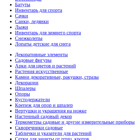
Батуты
Инвентарь для спорта
Сачки
Санки, ледянки
Лыжи
Инвентарь для зимнего спорта
Снежколепы
Лопаты детские для снега
Декоративные элементы
Садовые фигуры
Арки для цветов и растений
Растения искусственные
Камни декоративные, ракушки, стразы
Декорации
Шпалеры
Опоры
Кустодержатели
Крепеж для опор и шпалер
Вертушки и украшения на ножке
Настенный садовый декор
Термометры садовые и другие измерительные приборы
Скворечники садовые
Таблички и указатели для растений
Сетки для защиты от птиц, кротов