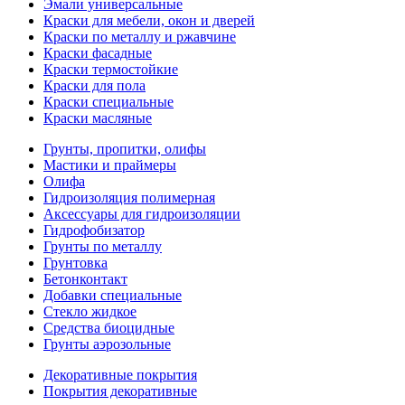
Эмали универсальные
Краски для мебели, окон и дверей
Краски по металлу и ржавчине
Краски фасадные
Краски термостойкие
Краски для пола
Краски специальные
Краски масляные
Грунты, пропитки, олифы
Мастики и праймеры
Олифа
Гидроизоляция полимерная
Аксессуары для гидроизоляции
Гидрофобизатор
Грунты по металлу
Грунтовка
Бетонконтакт
Добавки специальные
Стекло жидкое
Средства биоцидные
Грунты аэрозольные
Декоративные покрытия
Покрытия декоративные