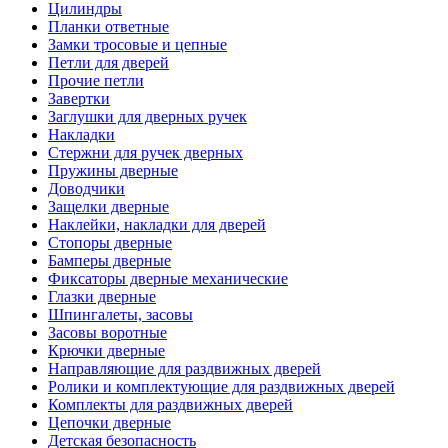
Цилиндры
Планки ответные
Замки тросовые и цепные
Петли для дверей
Прочие петли
Завертки
Заглушки для дверных ручек
Накладки
Стержни для ручек дверных
Пружины дверные
Доводчики
Защелки дверные
Наклейки, накладки для дверей
Стопоры дверные
Бамперы дверные
Фиксаторы дверные механические
Глазки дверные
Шпингалеты, засовы
Засовы воротные
Крючки дверные
Направляющие для раздвижных дверей
Ролики и комплектующие для раздвижных дверей
Комплекты для раздвижных дверей
Цепочки дверные
Детская безопасность