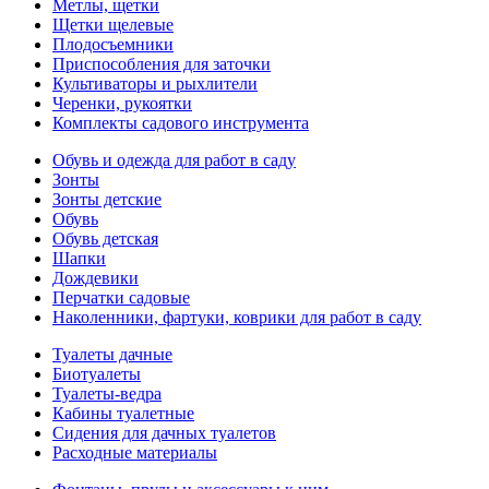
Метлы, щетки
Щетки щелевые
Плодосъемники
Приспособления для заточки
Культиваторы и рыхлители
Черенки, рукоятки
Комплекты садового инструмента
Обувь и одежда для работ в саду
Зонты
Зонты детские
Обувь
Обувь детская
Шапки
Дождевики
Перчатки садовые
Наколенники, фартуки, коврики для работ в саду
Туалеты дачные
Биотуалеты
Туалеты-ведра
Кабины туалетные
Сидения для дачных туалетов
Расходные материалы