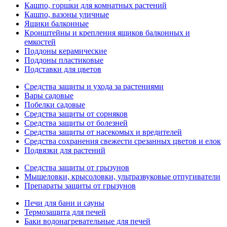
Кашпо, горшки для комнатных растений
Кашпо, вазоны уличные
Ящики балконные
Кронштейны и крепления ящиков балконных и
емкостей
Поддоны керамические
Поддоны пластиковые
Подставки для цветов
Средства защиты и ухода за растениями
Вары садовые
Побелки садовые
Средства защиты от сорняков
Средства защиты от болезней
Средства защиты от насекомых и вредителей
Средства сохранения свежести срезанных цветов и елок
Подвязки для растений
Средства защиты от грызунов
Мышеловки, крысоловки, ультразвуковые отпугиватели
Препараты защиты от грызунов
Печи для бани и сауны
Термозащита для печей
Баки водонагревательные для печей