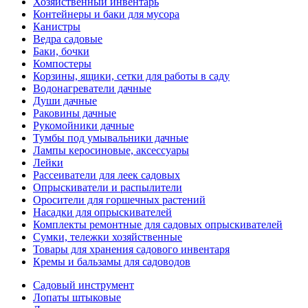
Хозяйственный инвентарь
Контейнеры и баки для мусора
Канистры
Ведра садовые
Баки, бочки
Компостеры
Корзины, ящики, сетки для работы в саду
Водонагреватели дачные
Души дачные
Раковины дачные
Рукомойники дачные
Тумбы под умывальники дачные
Лампы керосиновые, аксессуары
Лейки
Рассеиватели для леек садовых
Опрыскиватели и распылители
Оросители для горшечных растений
Насадки для опрыскивателей
Комплекты ремонтные для садовых опрыскивателей
Сумки, тележки хозяйственные
Товары для хранения садового инвентаря
Кремы и бальзамы для садоводов
Садовый инструмент
Лопаты штыковые