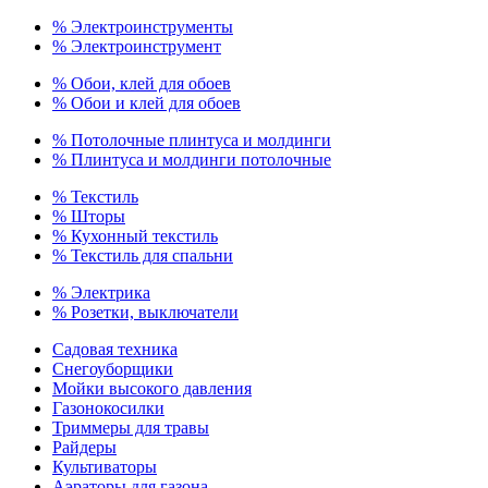
% Электроинструменты
% Электроинструмент
% Обои, клей для обоев
% Обои и клей для обоев
% Потолочные плинтуса и молдинги
% Плинтуса и молдинги потолочные
% Текстиль
% Шторы
% Кухонный текстиль
% Текстиль для спальни
% Электрика
% Розетки, выключатели
Садовая техника
Снегоуборщики
Мойки высокого давления
Газонокосилки
Триммеры для травы
Райдеры
Культиваторы
Аэраторы для газона