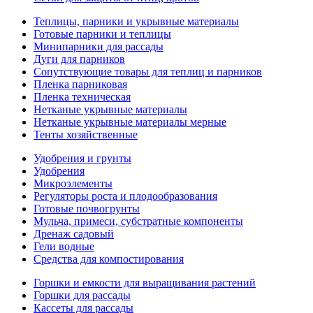
Теплицы, парники и укрывные материалы
Готовые парники и теплицы
Минипарники для рассады
Дуги для парников
Сопутствующие товары для теплиц и парников
Пленка парниковая
Пленка техническая
Нетканые укрывные материалы
Нетканые укрывные материалы мерные
Тенты хозяйственные
Удобрения и грунты
Удобрения
Микроэлементы
Регуляторы роста и плодообразования
Готовые почвогрунты
Мульча, примеси, субстратные компоненты
Дренаж садовый
Гели водные
Средства для компостирования
Горшки и емкости для выращивания растений
Горшки для рассады
Кассеты для рассады