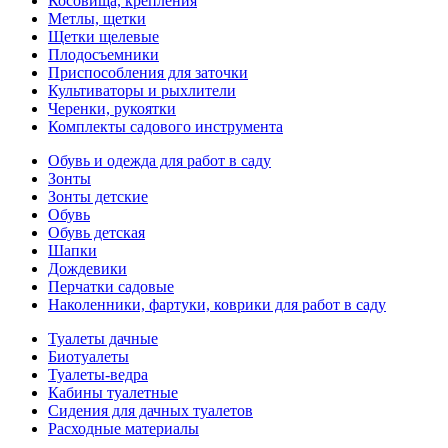
Косовища, крепления
Метлы, щетки
Щетки щелевые
Плодосъемники
Приспособления для заточки
Культиваторы и рыхлители
Черенки, рукоятки
Комплекты садового инструмента
Обувь и одежда для работ в саду
Зонты
Зонты детские
Обувь
Обувь детская
Шапки
Дождевики
Перчатки садовые
Наколенники, фартуки, коврики для работ в саду
Туалеты дачные
Биотуалеты
Туалеты-ведра
Кабины туалетные
Сидения для дачных туалетов
Расходные материалы