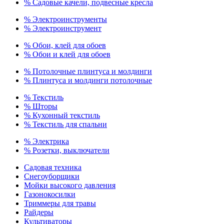
% Садовые качели, подвесные кресла
% Электроинструменты
% Электроинструмент
% Обои, клей для обоев
% Обои и клей для обоев
% Потолочные плинтуса и молдинги
% Плинтуса и молдинги потолочные
% Текстиль
% Шторы
% Кухонный текстиль
% Текстиль для спальни
% Электрика
% Розетки, выключатели
Садовая техника
Снегоуборщики
Мойки высокого давления
Газонокосилки
Триммеры для травы
Райдеры
Культиваторы