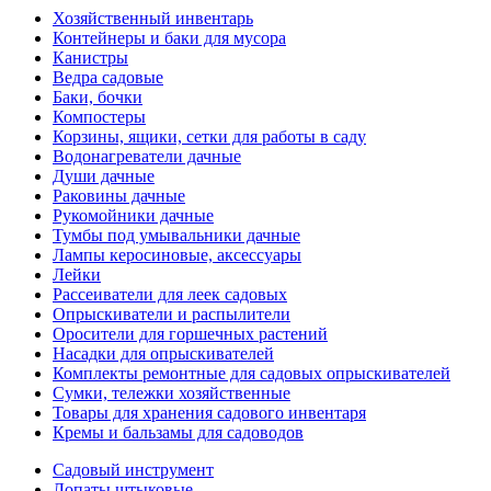
Хозяйственный инвентарь
Контейнеры и баки для мусора
Канистры
Ведра садовые
Баки, бочки
Компостеры
Корзины, ящики, сетки для работы в саду
Водонагреватели дачные
Души дачные
Раковины дачные
Рукомойники дачные
Тумбы под умывальники дачные
Лампы керосиновые, аксессуары
Лейки
Рассеиватели для леек садовых
Опрыскиватели и распылители
Оросители для горшечных растений
Насадки для опрыскивателей
Комплекты ремонтные для садовых опрыскивателей
Сумки, тележки хозяйственные
Товары для хранения садового инвентаря
Кремы и бальзамы для садоводов
Садовый инструмент
Лопаты штыковые