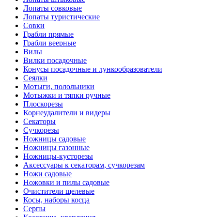
Лопаты совковые
Лопаты туристические
Совки
Грабли прямые
Грабли веерные
Вилы
Вилки посадочные
Конусы посадочные и лункообразователи
Сеялки
Мотыги, полольники
Мотыжки и тяпки ручные
Плоскорезы
Корнеудалители и видеры
Секаторы
Сучкорезы
Ножницы садовые
Ножницы газонные
Ножницы-кусторезы
Аксессуары к секаторам, сучкорезам
Ножи садовые
Ножовки и пилы садовые
Очистители щелевые
Косы, наборы косца
Серпы