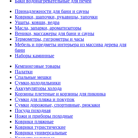
Баки водонагревательные для печей
Принадлежности для бани и сауны
Коврики, шапочки, рукавицы, тапочки
Ушаты, ковши, ведра
Масла, запарки, ароматизаторы
Веники, массажеры для бани и сауны
Термометры, гигрометры и часы
Мебель и предметы интерьера из массива дерева для
бани
Наборы каминные
Кемпинговые товары
Палатки
Спальные мешки
Сумки-холодильники
Аккумуляторы холода
Корзины плетеные и корзины для пикника
Сумки для пляжа и покупок
Сумки дорожные, спортивные, рюкзаки
Посуда походная
Ножи и приборы походные
Коврики пляжные
Коврики туристические
Коврики универсальные