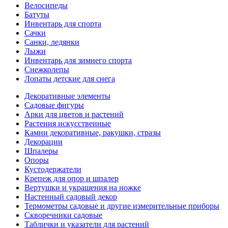
Велосипеды
Батуты
Инвентарь для спорта
Сачки
Санки, ледянки
Лыжи
Инвентарь для зимнего спорта
Снежколепы
Лопаты детские для снега
Декоративные элементы
Садовые фигуры
Арки для цветов и растений
Растения искусственные
Камни декоративные, ракушки, стразы
Декорации
Шпалеры
Опоры
Кустодержатели
Крепеж для опор и шпалер
Вертушки и украшения на ножке
Настенный садовый декор
Термометры садовые и другие измерительные приборы
Скворечники садовые
Таблички и указатели для растений