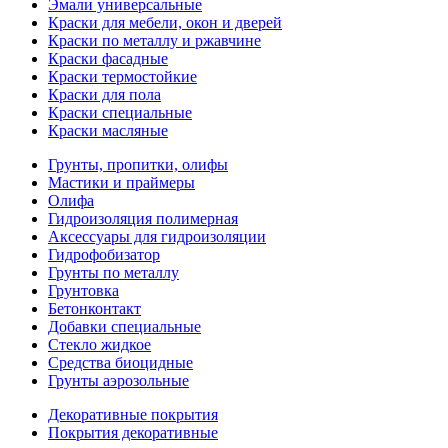
Эмали универсальные
Краски для мебели, окон и дверей
Краски по металлу и ржавчине
Краски фасадные
Краски термостойкие
Краски для пола
Краски специальные
Краски масляные
Грунты, пропитки, олифы
Мастики и праймеры
Олифа
Гидроизоляция полимерная
Аксессуары для гидроизоляции
Гидрофобизатор
Грунты по металлу
Грунтовка
Бетонконтакт
Добавки специальные
Стекло жидкое
Средства биоцидные
Грунты аэрозольные
Декоративные покрытия
Покрытия декоративные