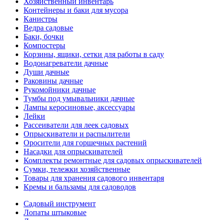
Хозяйственный инвентарь
Контейнеры и баки для мусора
Канистры
Ведра садовые
Баки, бочки
Компостеры
Корзины, ящики, сетки для работы в саду
Водонагреватели дачные
Души дачные
Раковины дачные
Рукомойники дачные
Тумбы под умывальники дачные
Лампы керосиновые, аксессуары
Лейки
Рассеиватели для леек садовых
Опрыскиватели и распылители
Оросители для горшечных растений
Насадки для опрыскивателей
Комплекты ремонтные для садовых опрыскивателей
Сумки, тележки хозяйственные
Товары для хранения садового инвентаря
Кремы и бальзамы для садоводов
Садовый инструмент
Лопаты штыковые