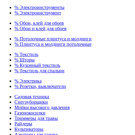
% Электроинструменты
% Электроинструмент
% Обои, клей для обоев
% Обои и клей для обоев
% Потолочные плинтуса и молдинги
% Плинтуса и молдинги потолочные
% Текстиль
% Шторы
% Кухонный текстиль
% Текстиль для спальни
% Электрика
% Розетки, выключатели
Садовая техника
Снегоуборщики
Мойки высокого давления
Газонокосилки
Триммеры для травы
Райдеры
Культиваторы
Аэраторы для газона