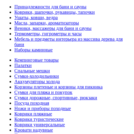
Принадлежности для бани и сауны
Коврики, шапочки, рукавицы, тапочки
Ушаты, ковши, ведра
Масла, запарки, ароматизаторы
Веники, массажеры для бани и сауны
Термометры, гигрометры и часы
Мебель и предметы интерьера из массива дерева для
бани
Наборы каминные
Кемпинговые товары
Палатки
Спальные мешки
Сумки-холодильники
Аккумуляторы холода
Корзины плетеные и корзины для пикника
Сумки для пляжа и покупок
Сумки дорожные, спортивные, рюкзаки
Посуда походная
Ножи и приборы походные
Коврики пляжные
Коврики туристические
Коврики универсальные
Кровати надувные