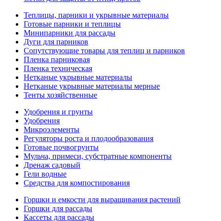
Теплицы, парники и укрывные материалы
Готовые парники и теплицы
Минипарники для рассады
Дуги для парников
Сопутствующие товары для теплиц и парников
Пленка парниковая
Пленка техническая
Нетканые укрывные материалы
Нетканые укрывные материалы мерные
Тенты хозяйственные
Удобрения и грунты
Удобрения
Микроэлементы
Регуляторы роста и плодообразования
Готовые почвогрунты
Мульча, примеси, субстратные компоненты
Дренаж садовый
Гели водные
Средства для компостирования
Горшки и емкости для выращивания растений
Горшки для рассады
Кассеты для рассады