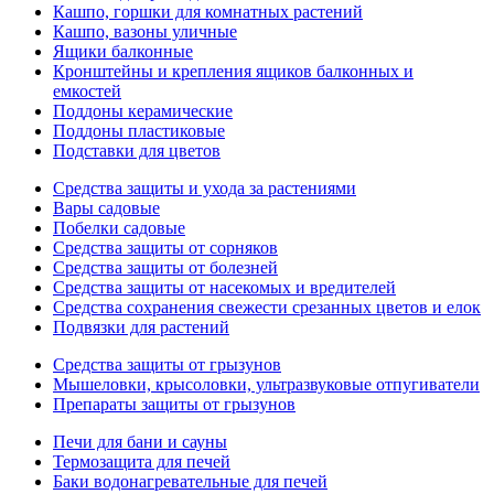
Кашпо, горшки для комнатных растений
Кашпо, вазоны уличные
Ящики балконные
Кронштейны и крепления ящиков балконных и
емкостей
Поддоны керамические
Поддоны пластиковые
Подставки для цветов
Средства защиты и ухода за растениями
Вары садовые
Побелки садовые
Средства защиты от сорняков
Средства защиты от болезней
Средства защиты от насекомых и вредителей
Средства сохранения свежести срезанных цветов и елок
Подвязки для растений
Средства защиты от грызунов
Мышеловки, крысоловки, ультразвуковые отпугиватели
Препараты защиты от грызунов
Печи для бани и сауны
Термозащита для печей
Баки водонагревательные для печей