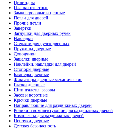
Цилиндры
Планки ответные
Замки тросовые и цепные
Петли для дверей
Прочие петли
Завертки
Заглушки для дверных ручек
Накладки
Стержни для ручек дверных
Пружины дверные
Доводчики
Защелки дверные
Наклейки, накладки для дверей
Стопоры дверные
Бамперы дверные
Фиксаторы дверные механические
Глазки дверные
Шпингалеты, засовы
Засовы воротные
Крючки дверные
Направляющие для раздвижных дверей
Ролики и комплектующие для раздвижных дверей
Комплекты для раздвижных дверей
Цепочки дверные
Детская безопасность