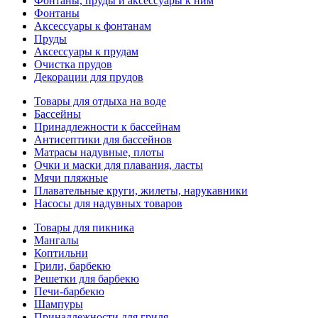
Фонтаны, пруды и аксессуары к ним
Фонтаны
Аксессуары к фонтанам
Пруды
Аксессуары к прудам
Очистка прудов
Декорации для прудов
Товары для отдыха на воде
Бассейны
Принадлежности к бассейнам
Антисептики для бассейнов
Матраcы надувные, плоты
Очки и маски для плавания, ласты
Мячи пляжные
Плавательные круги, жилеты, нарукавники
Насосы для надувных товаров
Товары для пикника
Мангалы
Коптильни
Грили, барбекю
Решетки для барбекю
Печи-барбекю
Шампуры
Принадлежности для гриля