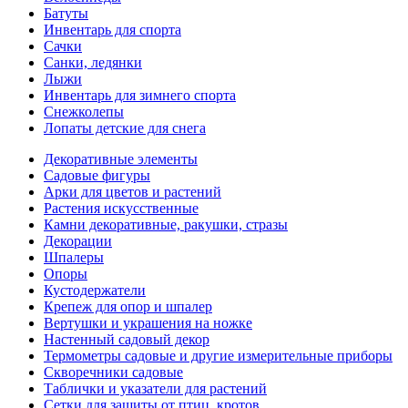
Батуты
Инвентарь для спорта
Сачки
Санки, ледянки
Лыжи
Инвентарь для зимнего спорта
Снежколепы
Лопаты детские для снега
Декоративные элементы
Садовые фигуры
Арки для цветов и растений
Растения искусственные
Камни декоративные, ракушки, стразы
Декорации
Шпалеры
Опоры
Кустодержатели
Крепеж для опор и шпалер
Вертушки и украшения на ножке
Настенный садовый декор
Термометры садовые и другие измерительные приборы
Скворечники садовые
Таблички и указатели для растений
Сетки для защиты от птиц, кротов