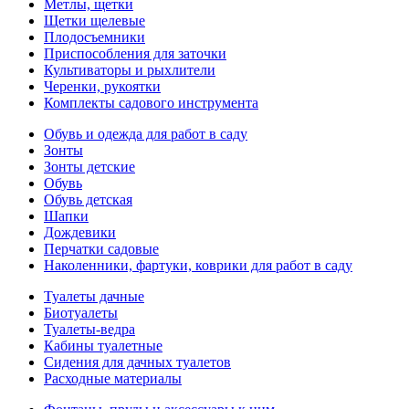
Метлы, щетки
Щетки щелевые
Плодосъемники
Приспособления для заточки
Культиваторы и рыхлители
Черенки, рукоятки
Комплекты садового инструмента
Обувь и одежда для работ в саду
Зонты
Зонты детские
Обувь
Обувь детская
Шапки
Дождевики
Перчатки садовые
Наколенники, фартуки, коврики для работ в саду
Туалеты дачные
Биотуалеты
Туалеты-ведра
Кабины туалетные
Сидения для дачных туалетов
Расходные материалы