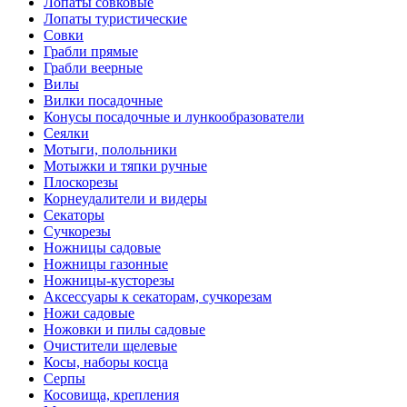
Лопаты совковые
Лопаты туристические
Совки
Грабли прямые
Грабли веерные
Вилы
Вилки посадочные
Конусы посадочные и лункообразователи
Сеялки
Мотыги, полольники
Мотыжки и тяпки ручные
Плоскорезы
Корнеудалители и видеры
Секаторы
Сучкорезы
Ножницы садовые
Ножницы газонные
Ножницы-кусторезы
Аксессуары к секаторам, сучкорезам
Ножи садовые
Ножовки и пилы садовые
Очистители щелевые
Косы, наборы косца
Серпы
Косовища, крепления