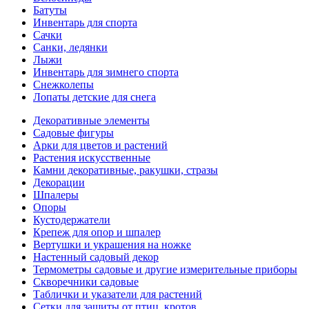
Батуты
Инвентарь для спорта
Сачки
Санки, ледянки
Лыжи
Инвентарь для зимнего спорта
Снежколепы
Лопаты детские для снега
Декоративные элементы
Садовые фигуры
Арки для цветов и растений
Растения искусственные
Камни декоративные, ракушки, стразы
Декорации
Шпалеры
Опоры
Кустодержатели
Крепеж для опор и шпалер
Вертушки и украшения на ножке
Настенный садовый декор
Термометры садовые и другие измерительные приборы
Скворечники садовые
Таблички и указатели для растений
Сетки для защиты от птиц, кротов