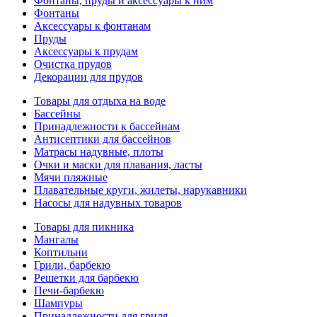
Фонтаны, пруды и аксессуары к ним
Фонтаны
Аксессуары к фонтанам
Пруды
Аксессуары к прудам
Очистка прудов
Декорации для прудов
Товары для отдыха на воде
Бассейны
Принадлежности к бассейнам
Антисептики для бассейнов
Матраcы надувные, плоты
Очки и маски для плавания, ласты
Мячи пляжные
Плавательные круги, жилеты, нарукавники
Насосы для надувных товаров
Товары для пикника
Мангалы
Коптильни
Грили, барбекю
Решетки для барбекю
Печи-барбекю
Шампуры
Принадлежности для гриля