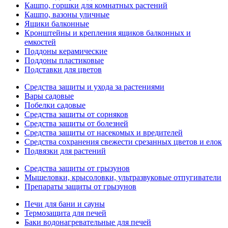
Кашпо, горшки для комнатных растений
Кашпо, вазоны уличные
Ящики балконные
Кронштейны и крепления ящиков балконных и
емкостей
Поддоны керамические
Поддоны пластиковые
Подставки для цветов
Средства защиты и ухода за растениями
Вары садовые
Побелки садовые
Средства защиты от сорняков
Средства защиты от болезней
Средства защиты от насекомых и вредителей
Средства сохранения свежести срезанных цветов и елок
Подвязки для растений
Средства защиты от грызунов
Мышеловки, крысоловки, ультразвуковые отпугиватели
Препараты защиты от грызунов
Печи для бани и сауны
Термозащита для печей
Баки водонагревательные для печей