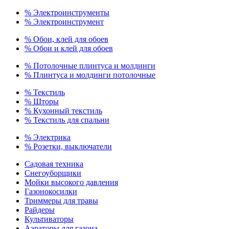
% Электроинструменты
% Электроинструмент
% Обои, клей для обоев
% Обои и клей для обоев
% Потолочные плинтуса и молдинги
% Плинтуса и молдинги потолочные
% Текстиль
% Шторы
% Кухонный текстиль
% Текстиль для спальни
% Электрика
% Розетки, выключатели
Садовая техника
Снегоуборщики
Мойки высокого давления
Газонокосилки
Триммеры для травы
Райдеры
Культиваторы
Аэраторы для газона