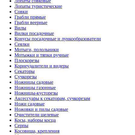
Лопаты совковые
Лопаты туристические
Совки
Грабли прямые
Грабли веерные
Вилы
Вилки посадочные
Конусы посадочные и лункообразователи
Сеялки
Мотыги, полольники
Мотыжки и тяпки ручные
Плоскорезы
Корнеудалители и видеры
Секаторы
Сучкорезы
Ножницы садовые
Ножницы газонные
Ножницы-кусторезы
Аксессуары к секаторам, сучкорезам
Ножи садовые
Ножовки и пилы садовые
Очистители щелевые
Косы, наборы косца
Серпы
Косовища, крепления