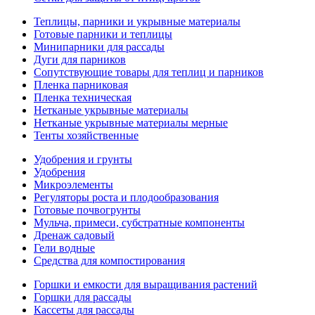
Теплицы, парники и укрывные материалы
Готовые парники и теплицы
Минипарники для рассады
Дуги для парников
Сопутствующие товары для теплиц и парников
Пленка парниковая
Пленка техническая
Нетканые укрывные материалы
Нетканые укрывные материалы мерные
Тенты хозяйственные
Удобрения и грунты
Удобрения
Микроэлементы
Регуляторы роста и плодообразования
Готовые почвогрунты
Мульча, примеси, субстратные компоненты
Дренаж садовый
Гели водные
Средства для компостирования
Горшки и емкости для выращивания растений
Горшки для рассады
Кассеты для рассады