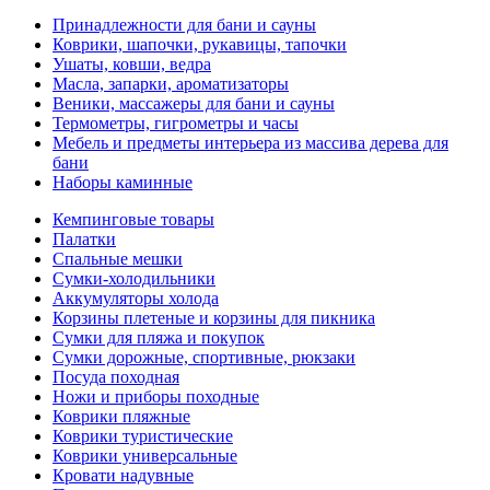
Принадлежности для бани и сауны
Коврики, шапочки, рукавицы, тапочки
Ушаты, ковши, ведра
Масла, запарки, ароматизаторы
Веники, массажеры для бани и сауны
Термометры, гигрометры и часы
Мебель и предметы интерьера из массива дерева для
бани
Наборы каминные
Кемпинговые товары
Палатки
Спальные мешки
Сумки-холодильники
Аккумуляторы холода
Корзины плетеные и корзины для пикника
Сумки для пляжа и покупок
Сумки дорожные, спортивные, рюкзаки
Посуда походная
Ножи и приборы походные
Коврики пляжные
Коврики туристические
Коврики универсальные
Кровати надувные