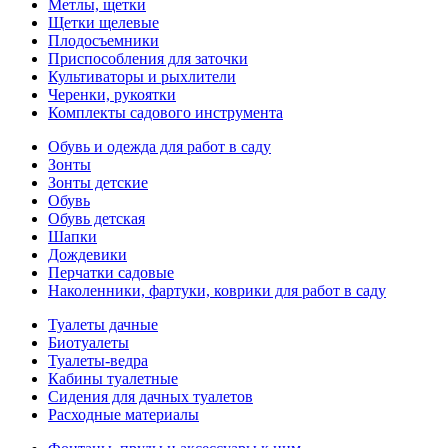
Метлы, щетки
Щетки щелевые
Плодосъемники
Приспособления для заточки
Культиваторы и рыхлители
Черенки, рукоятки
Комплекты садового инструмента
Обувь и одежда для работ в саду
Зонты
Зонты детские
Обувь
Обувь детская
Шапки
Дождевики
Перчатки садовые
Наколенники, фартуки, коврики для работ в саду
Туалеты дачные
Биотуалеты
Туалеты-ведра
Кабины туалетные
Сидения для дачных туалетов
Расходные материалы