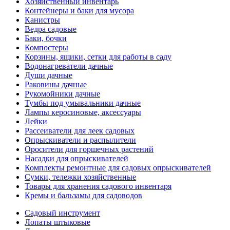
Хозяйственный инвентарь
Контейнеры и баки для мусора
Канистры
Ведра садовые
Баки, бочки
Компостеры
Корзины, ящики, сетки для работы в саду
Водонагреватели дачные
Души дачные
Раковины дачные
Рукомойники дачные
Тумбы под умывальники дачные
Лампы керосиновые, аксессуары
Лейки
Рассеиватели для леек садовых
Опрыскиватели и распылители
Оросители для горшечных растений
Насадки для опрыскивателей
Комплекты ремонтные для садовых опрыскивателей
Сумки, тележки хозяйственные
Товары для хранения садового инвентаря
Кремы и бальзамы для садоводов
Садовый инструмент
Лопаты штыковые