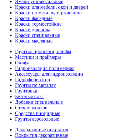
Эмали универсальные
Краски для мебели, окон и дверей
Краски по металлу и ржавчине
Краски фасадные
Краски термостойкие
Краски для пола
Краски специальные
Краски масляные
Грунты, пропитки, олифы
Мастики и праймеры
Олифа
Гидроизоляция полимерная
Аксессуары для гидроизоляции
Гидрофобизатор
Грунты по металлу
Грунтовка
Бетонконтакт
Добавки специальные
Стекло жидкое
Средства биоцидные
Грунты аэрозольные
Декоративные покрытия
Покрытия декоративные