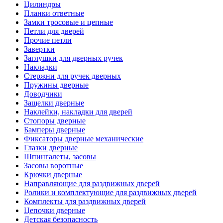
Цилиндры
Планки ответные
Замки тросовые и цепные
Петли для дверей
Прочие петли
Завертки
Заглушки для дверных ручек
Накладки
Стержни для ручек дверных
Пружины дверные
Доводчики
Защелки дверные
Наклейки, накладки для дверей
Стопоры дверные
Бамперы дверные
Фиксаторы дверные механические
Глазки дверные
Шпингалеты, засовы
Засовы воротные
Крючки дверные
Направляющие для раздвижных дверей
Ролики и комплектующие для раздвижных дверей
Комплекты для раздвижных дверей
Цепочки дверные
Детская безопасность