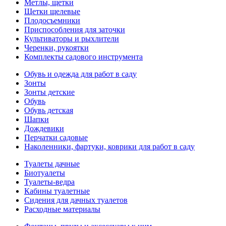
Метлы, щетки
Щетки щелевые
Плодосъемники
Приспособления для заточки
Культиваторы и рыхлители
Черенки, рукоятки
Комплекты садового инструмента
Обувь и одежда для работ в саду
Зонты
Зонты детские
Обувь
Обувь детская
Шапки
Дождевики
Перчатки садовые
Наколенники, фартуки, коврики для работ в саду
Туалеты дачные
Биотуалеты
Туалеты-ведра
Кабины туалетные
Сидения для дачных туалетов
Расходные материалы