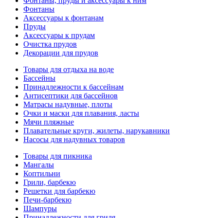
Фонтаны, пруды и аксессуары к ним
Фонтаны
Аксессуары к фонтанам
Пруды
Аксессуары к прудам
Очистка прудов
Декорации для прудов
Товары для отдыха на воде
Бассейны
Принадлежности к бассейнам
Антисептики для бассейнов
Матраcы надувные, плоты
Очки и маски для плавания, ласты
Мячи пляжные
Плавательные круги, жилеты, нарукавники
Насосы для надувных товаров
Товары для пикника
Мангалы
Коптильни
Грили, барбекю
Решетки для барбекю
Печи-барбекю
Шампуры
Принадлежности для гриля