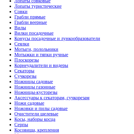
Лопаты совковые
Лопаты туристические
Совки
Грабли прямые
Грабли веерные
Вилы
Вилки посадочные
Конусы посадочные и лункообразователи
Сеялки
Мотыги, полольники
Мотыжки и тяпки ручные
Плоскорезы
Корнеудалители и видеры
Секаторы
Сучкорезы
Ножницы садовые
Ножницы газонные
Ножницы-кусторезы
Аксессуары к секаторам, сучкорезам
Ножи садовые
Ножовки и пилы садовые
Очистители щелевые
Косы, наборы косца
Серпы
Косовища, крепления