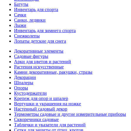
Батуты
Инвентарь для спорта
Сачки
Санки, ледянки
Лыжи
Инвентарь для зимнего спорта
Снежколепы
Лопаты детские для снега
Декоративные элементы
Садовые фигуры
Арки для цветов и растений
Растения искусственные
Камни декоративные, ракушки, стразы
Декорации
Шпалеры
Опоры
Кустодержатели
Крепеж для опор и шпалер
Вертушки и украшения на ножке
Настенный садовый декор
Термометры садовые и другие измерительные приборы
Скворечники садовые
Таблички и указатели для растений
Сетки для защиты от птиц, кротов