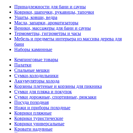
Принадлежности для бани и сауны
Коврики, шапочки, рукавицы, тапочки
Ушаты, ковши, ведра
Масла, запарки, ароматизаторы
Веники, массажеры для бани и сауны
Термометры, гигрометры и часы
Мебель и предметы интерьера из массива дерева для
бани
Наборы каминные
Кемпинговые товары
Палатки
Спальные мешки
Сумки-холодильники
Аккумуляторы холода
Корзины плетеные и корзины для пикника
Сумки для пляжа и покупок
Сумки дорожные, спортивные, рюкзаки
Посуда походная
Ножи и приборы походные
Коврики пляжные
Коврики туристические
Коврики универсальные
Кровати надувные