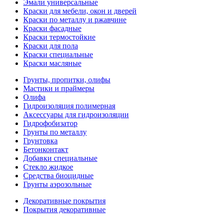
Эмали универсальные
Краски для мебели, окон и дверей
Краски по металлу и ржавчине
Краски фасадные
Краски термостойкие
Краски для пола
Краски специальные
Краски масляные
Грунты, пропитки, олифы
Мастики и праймеры
Олифа
Гидроизоляция полимерная
Аксессуары для гидроизоляции
Гидрофобизатор
Грунты по металлу
Грунтовка
Бетонконтакт
Добавки специальные
Стекло жидкое
Средства биоцидные
Грунты аэрозольные
Декоративные покрытия
Покрытия декоративные