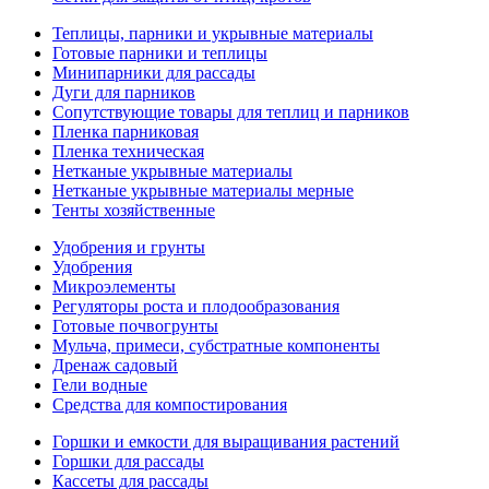
Теплицы, парники и укрывные материалы
Готовые парники и теплицы
Минипарники для рассады
Дуги для парников
Сопутствующие товары для теплиц и парников
Пленка парниковая
Пленка техническая
Нетканые укрывные материалы
Нетканые укрывные материалы мерные
Тенты хозяйственные
Удобрения и грунты
Удобрения
Микроэлементы
Регуляторы роста и плодообразования
Готовые почвогрунты
Мульча, примеси, субстратные компоненты
Дренаж садовый
Гели водные
Средства для компостирования
Горшки и емкости для выращивания растений
Горшки для рассады
Кассеты для рассады