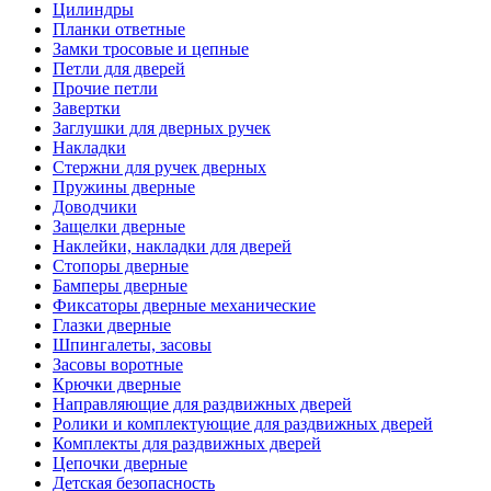
Цилиндры
Планки ответные
Замки тросовые и цепные
Петли для дверей
Прочие петли
Завертки
Заглушки для дверных ручек
Накладки
Стержни для ручек дверных
Пружины дверные
Доводчики
Защелки дверные
Наклейки, накладки для дверей
Стопоры дверные
Бамперы дверные
Фиксаторы дверные механические
Глазки дверные
Шпингалеты, засовы
Засовы воротные
Крючки дверные
Направляющие для раздвижных дверей
Ролики и комплектующие для раздвижных дверей
Комплекты для раздвижных дверей
Цепочки дверные
Детская безопасность