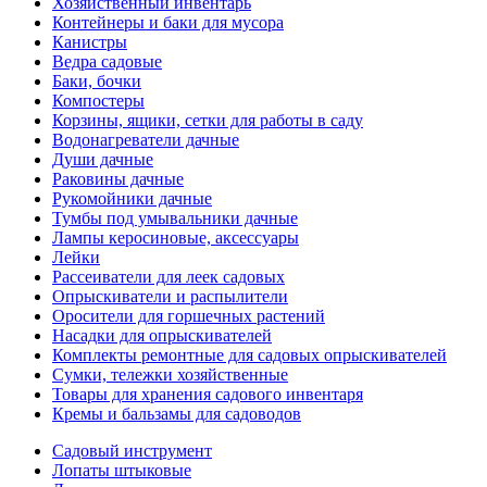
Хозяйственный инвентарь
Контейнеры и баки для мусора
Канистры
Ведра садовые
Баки, бочки
Компостеры
Корзины, ящики, сетки для работы в саду
Водонагреватели дачные
Души дачные
Раковины дачные
Рукомойники дачные
Тумбы под умывальники дачные
Лампы керосиновые, аксессуары
Лейки
Рассеиватели для леек садовых
Опрыскиватели и распылители
Оросители для горшечных растений
Насадки для опрыскивателей
Комплекты ремонтные для садовых опрыскивателей
Сумки, тележки хозяйственные
Товары для хранения садового инвентаря
Кремы и бальзамы для садоводов
Садовый инструмент
Лопаты штыковые