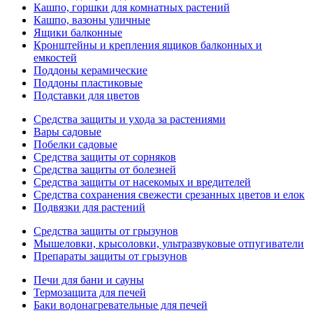
Кашпо, горшки для комнатных растений
Кашпо, вазоны уличные
Ящики балконные
Кронштейны и крепления ящиков балконных и
емкостей
Поддоны керамические
Поддоны пластиковые
Подставки для цветов
Средства защиты и ухода за растениями
Вары садовые
Побелки садовые
Средства защиты от сорняков
Средства защиты от болезней
Средства защиты от насекомых и вредителей
Средства сохранения свежести срезанных цветов и елок
Подвязки для растений
Средства защиты от грызунов
Мышеловки, крысоловки, ультразвуковые отпугиватели
Препараты защиты от грызунов
Печи для бани и сауны
Термозащита для печей
Баки водонагревательные для печей