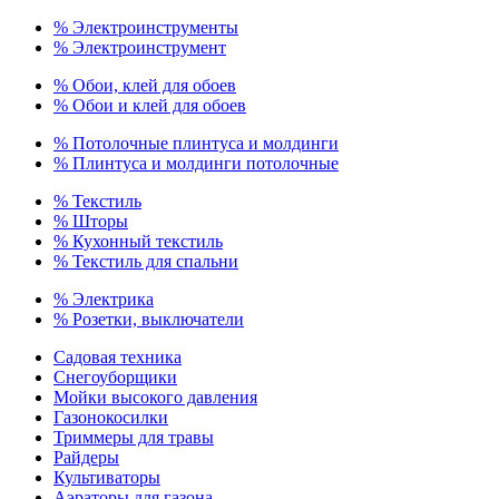
% Электроинструменты
% Электроинструмент
% Обои, клей для обоев
% Обои и клей для обоев
% Потолочные плинтуса и молдинги
% Плинтуса и молдинги потолочные
% Текстиль
% Шторы
% Кухонный текстиль
% Текстиль для спальни
% Электрика
% Розетки, выключатели
Садовая техника
Снегоуборщики
Мойки высокого давления
Газонокосилки
Триммеры для травы
Райдеры
Культиваторы
Аэраторы для газона