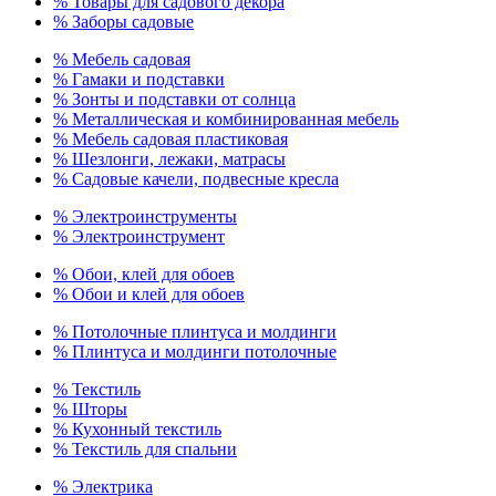
% Товары для садового декора
% Заборы садовые
% Мебель садовая
% Гамаки и подставки
% Зонты и подставки от солнца
% Металлическая и комбинированная мебель
% Мебель садовая пластиковая
% Шезлонги, лежаки, матрасы
% Садовые качели, подвесные кресла
% Электроинструменты
% Электроинструмент
% Обои, клей для обоев
% Обои и клей для обоев
% Потолочные плинтуса и молдинги
% Плинтуса и молдинги потолочные
% Текстиль
% Шторы
% Кухонный текстиль
% Текстиль для спальни
% Электрика