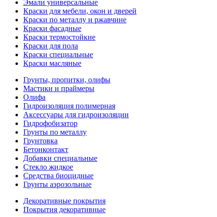
Эмали универсальные
Краски для мебели, окон и дверей
Краски по металлу и ржавчине
Краски фасадные
Краски термостойкие
Краски для пола
Краски специальные
Краски масляные
Грунты, пропитки, олифы
Мастики и праймеры
Олифа
Гидроизоляция полимерная
Аксессуары для гидроизоляции
Гидрофобизатор
Грунты по металлу
Грунтовка
Бетонконтакт
Добавки специальные
Стекло жидкое
Средства биоцидные
Грунты аэрозольные
Декоративные покрытия
Покрытия декоративные