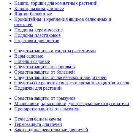
Кашпо, горшки для комнатных растений
Кашпо, вазоны уличные
Ящики балконные
Кронштейны и крепления ящиков балконных и
емкостей
Поддоны керамические
Поддоны пластиковые
Подставки для цветов
Средства защиты и ухода за растениями
Вары садовые
Побелки садовые
Средства защиты от сорняков
Средства защиты от болезней
Средства защиты от насекомых и вредителей
Средства сохранения свежести срезанных цветов и елок
Подвязки для растений
Средства защиты от грызунов
Мышеловки, крысоловки, ультразвуковые отпугиватели
Препараты защиты от грызунов
Печи для бани и сауны
Термозащита для печей
Баки водонагревательные для печей