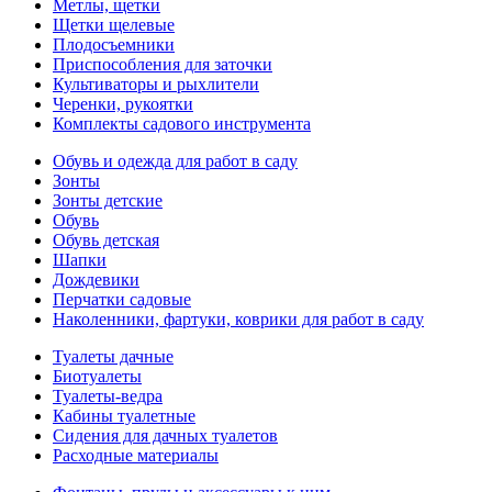
Метлы, щетки
Щетки щелевые
Плодосъемники
Приспособления для заточки
Культиваторы и рыхлители
Черенки, рукоятки
Комплекты садового инструмента
Обувь и одежда для работ в саду
Зонты
Зонты детские
Обувь
Обувь детская
Шапки
Дождевики
Перчатки садовые
Наколенники, фартуки, коврики для работ в саду
Туалеты дачные
Биотуалеты
Туалеты-ведра
Кабины туалетные
Сидения для дачных туалетов
Расходные материалы