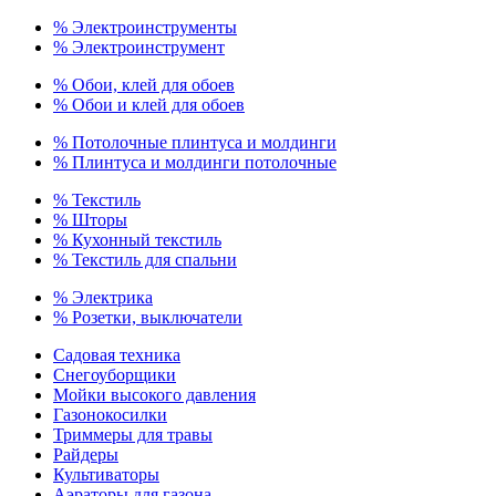
% Электроинструменты
% Электроинструмент
% Обои, клей для обоев
% Обои и клей для обоев
% Потолочные плинтуса и молдинги
% Плинтуса и молдинги потолочные
% Текстиль
% Шторы
% Кухонный текстиль
% Текстиль для спальни
% Электрика
% Розетки, выключатели
Садовая техника
Снегоуборщики
Мойки высокого давления
Газонокосилки
Триммеры для травы
Райдеры
Культиваторы
Аэраторы для газона