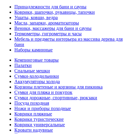
Принадлежности для бани и сауны
Коврики, шапочки, рукавицы, тапочки
Ушаты, ковши, ведра
Масла, запарки, ароматизаторы
Веники, массажеры для бани и сауны
Термометры, гигрометры и часы
Мебель и предметы интерьера из массива дерева для
бани
Наборы каминные
Кемпинговые товары
Палатки
Спальные мешки
Сумки-холодильники
Аккумуляторы холода
Корзины плетеные и корзины для пикника
Сумки для пляжа и покупок
Сумки дорожные, спортивные, рюкзаки
Посуда походная
Ножи и приборы походные
Коврики пляжные
Коврики туристические
Коврики универсальные
Кровати надувные