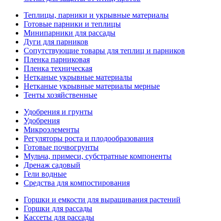
Теплицы, парники и укрывные материалы
Готовые парники и теплицы
Минипарники для рассады
Дуги для парников
Сопутствующие товары для теплиц и парников
Пленка парниковая
Пленка техническая
Нетканые укрывные материалы
Нетканые укрывные материалы мерные
Тенты хозяйственные
Удобрения и грунты
Удобрения
Микроэлементы
Регуляторы роста и плодообразования
Готовые почвогрунты
Мульча, примеси, субстратные компоненты
Дренаж садовый
Гели водные
Средства для компостирования
Горшки и емкости для выращивания растений
Горшки для рассады
Кассеты для рассады