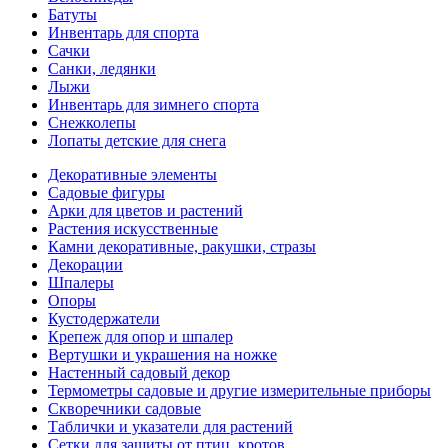
Батуты
Инвентарь для спорта
Сачки
Санки, ледянки
Лыжи
Инвентарь для зимнего спорта
Снежколепы
Лопаты детские для снега
Декоративные элементы
Садовые фигуры
Арки для цветов и растений
Растения искусственные
Камни декоративные, ракушки, стразы
Декорации
Шпалеры
Опоры
Кустодержатели
Крепеж для опор и шпалер
Вертушки и украшения на ножке
Настенный садовый декор
Термометры садовые и другие измерительные приборы
Скворечники садовые
Таблички и указатели для растений
Сетки для защиты от птиц, кротов