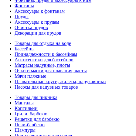
Фонтаны, пруды и аксессуары к ним
Фонтаны
Аксессуары к фонтанам
Пруды
Аксессуары к прудам
Очистка прудов
Декорации для прудов
Товары для отдыха на воде
Бассейны
Принадлежности к бассейнам
Антисептики для бассейнов
Матраcы надувные, плоты
Очки и маски для плавания, ласты
Мячи пляжные
Плавательные круги, жилеты, нарукавники
Насосы для надувных товаров
Товары для пикника
Мангалы
Коптильни
Грили, барбекю
Решетки для барбекю
Печи-барбекю
Шампуры
Принадлежности для гриля