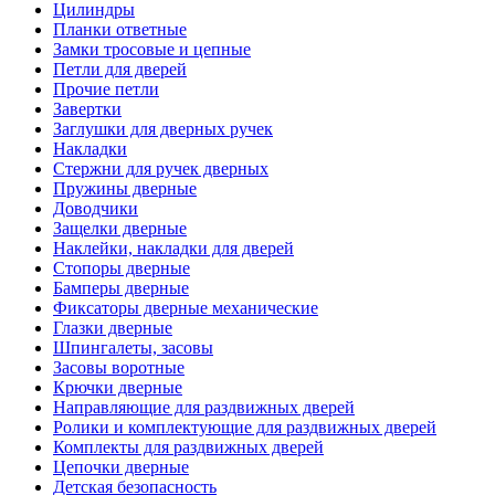
Цилиндры
Планки ответные
Замки тросовые и цепные
Петли для дверей
Прочие петли
Завертки
Заглушки для дверных ручек
Накладки
Стержни для ручек дверных
Пружины дверные
Доводчики
Защелки дверные
Наклейки, накладки для дверей
Стопоры дверные
Бамперы дверные
Фиксаторы дверные механические
Глазки дверные
Шпингалеты, засовы
Засовы воротные
Крючки дверные
Направляющие для раздвижных дверей
Ролики и комплектующие для раздвижных дверей
Комплекты для раздвижных дверей
Цепочки дверные
Детская безопасность