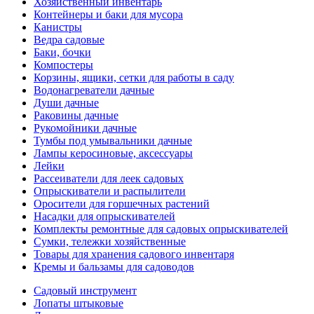
Хозяйственный инвентарь
Контейнеры и баки для мусора
Канистры
Ведра садовые
Баки, бочки
Компостеры
Корзины, ящики, сетки для работы в саду
Водонагреватели дачные
Души дачные
Раковины дачные
Рукомойники дачные
Тумбы под умывальники дачные
Лампы керосиновые, аксессуары
Лейки
Рассеиватели для леек садовых
Опрыскиватели и распылители
Оросители для горшечных растений
Насадки для опрыскивателей
Комплекты ремонтные для садовых опрыскивателей
Сумки, тележки хозяйственные
Товары для хранения садового инвентаря
Кремы и бальзамы для садоводов
Садовый инструмент
Лопаты штыковые