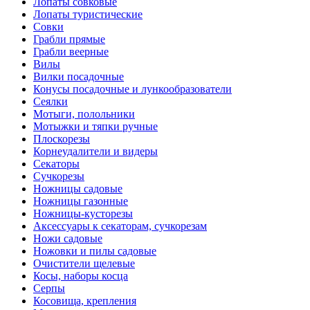
Лопаты совковые
Лопаты туристические
Совки
Грабли прямые
Грабли веерные
Вилы
Вилки посадочные
Конусы посадочные и лункообразователи
Сеялки
Мотыги, полольники
Мотыжки и тяпки ручные
Плоскорезы
Корнеудалители и видеры
Секаторы
Сучкорезы
Ножницы садовые
Ножницы газонные
Ножницы-кусторезы
Аксессуары к секаторам, сучкорезам
Ножи садовые
Ножовки и пилы садовые
Очистители щелевые
Косы, наборы косца
Серпы
Косовища, крепления