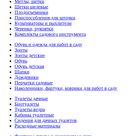
Метлы, щетки
Щетки щелевые
Плодосъемники
Приспособления для заточки
Культиваторы и рыхлители
Черенки, рукоятки
Комплекты садового инструмента
Обувь и одежда для работ в саду
Зонты
Зонты детские
Обувь
Обувь детская
Шапки
Дождевики
Перчатки садовые
Наколенники, фартуки, коврики для работ в саду
Туалеты дачные
Биотуалеты
Туалеты-ведра
Кабины туалетные
Сидения для дачных туалетов
Расходные материалы