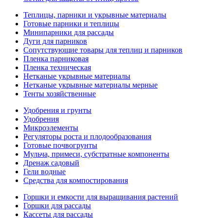
Теплицы, парники и укрывные материалы
Готовые парники и теплицы
Минипарники для рассады
Дуги для парников
Сопутствующие товары для теплиц и парников
Пленка парниковая
Пленка техническая
Нетканые укрывные материалы
Нетканые укрывные материалы мерные
Тенты хозяйственные
Удобрения и грунты
Удобрения
Микроэлементы
Регуляторы роста и плодообразования
Готовые почвогрунты
Мульча, примеси, субстратные компоненты
Дренаж садовый
Гели водные
Средства для компостирования
Горшки и емкости для выращивания растений
Горшки для рассады
Кассеты для рассады