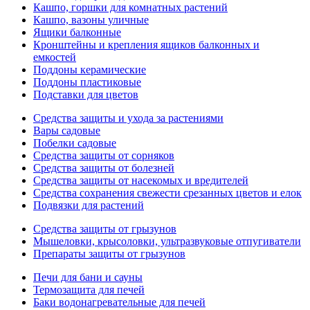
Кашпо, горшки для комнатных растений
Кашпо, вазоны уличные
Ящики балконные
Кронштейны и крепления ящиков балконных и
емкостей
Поддоны керамические
Поддоны пластиковые
Подставки для цветов
Средства защиты и ухода за растениями
Вары садовые
Побелки садовые
Средства защиты от сорняков
Средства защиты от болезней
Средства защиты от насекомых и вредителей
Средства сохранения свежести срезанных цветов и елок
Подвязки для растений
Средства защиты от грызунов
Мышеловки, крысоловки, ультразвуковые отпугиватели
Препараты защиты от грызунов
Печи для бани и сауны
Термозащита для печей
Баки водонагревательные для печей