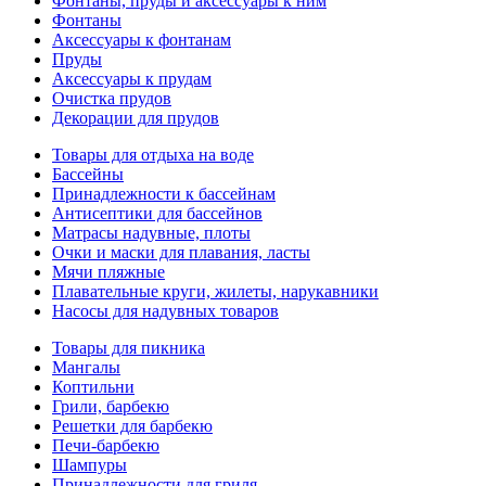
Фонтаны, пруды и аксессуары к ним
Фонтаны
Аксессуары к фонтанам
Пруды
Аксессуары к прудам
Очистка прудов
Декорации для прудов
Товары для отдыха на воде
Бассейны
Принадлежности к бассейнам
Антисептики для бассейнов
Матраcы надувные, плоты
Очки и маски для плавания, ласты
Мячи пляжные
Плавательные круги, жилеты, нарукавники
Насосы для надувных товаров
Товары для пикника
Мангалы
Коптильни
Грили, барбекю
Решетки для барбекю
Печи-барбекю
Шампуры
Принадлежности для гриля