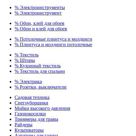
% Электроинструменты
% Электроинструмент
% Обои, клей для обоев
% Обои и клей для обоев
% Потолочные плинтуса и молдинги
% Плинтуса и молдинги потолочные
% Текстиль
% Шторы
% Кухонный текстиль
% Текстиль для спальни
% Электрика
% Розетки, выключатели
Садовая техника
Снегоуборщики
Мойки высокого давления
Газонокосилки
Триммеры для травы
Райдеры
Культиваторы
Аэраторы для газона