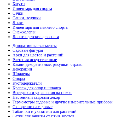
Батуты
Инвентарь для спорта
Сачки
Санки, ледянки
Лыжи
Инвентарь для зимнего спорта
Снежколепы
Лопаты детские для снега
Декоративные элементы
Садовые фигуры
Арки для цветов и растений
Растения искусственные
Камни декоративные, ракушки, стразы
Декорации
Шпалеры
Опоры
Кустодержатели
Крепеж для опор и шпалер
Вертушки и украшения на ножке
Настенный садовый декор
Термометры садовые и другие измерительные приборы
Скворечники садовые
Таблички и указатели для растений
Сетки для защиты от птиц, кротов