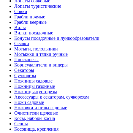
Лопаты совковые
Лопаты туристические
Совки
Грабли прямые
Грабли веерные
Вилы
Вилки посадочные
Конусы посадочные и лункообразователи
Сеялки
Мотыги, полольники
Мотыжки и тяпки ручные
Плоскорезы
Корнеудалители и видеры
Секаторы
Сучкорезы
Ножницы садовые
Ножницы газонные
Ножницы-кусторезы
Аксессуары к секаторам, сучкорезам
Ножи садовые
Ножовки и пилы садовые
Очистители щелевые
Косы, наборы косца
Серпы
Косовища, крепления