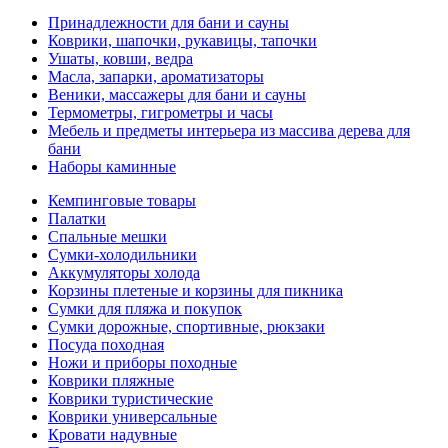
Принадлежности для бани и сауны
Коврики, шапочки, рукавицы, тапочки
Ушаты, ковши, ведра
Масла, запарки, ароматизаторы
Веники, массажеры для бани и сауны
Термометры, гигрометры и часы
Мебель и предметы интерьера из массива дерева для
бани
Наборы каминные
Кемпинговые товары
Палатки
Спальные мешки
Сумки-холодильники
Аккумуляторы холода
Корзины плетеные и корзины для пикника
Сумки для пляжа и покупок
Сумки дорожные, спортивные, рюкзаки
Посуда походная
Ножи и приборы походные
Коврики пляжные
Коврики туристические
Коврики универсальные
Кровати надувные