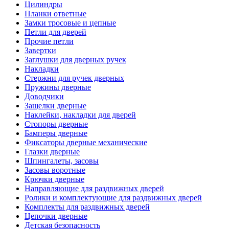
Цилиндры
Планки ответные
Замки тросовые и цепные
Петли для дверей
Прочие петли
Завертки
Заглушки для дверных ручек
Накладки
Стержни для ручек дверных
Пружины дверные
Доводчики
Защелки дверные
Наклейки, накладки для дверей
Стопоры дверные
Бамперы дверные
Фиксаторы дверные механические
Глазки дверные
Шпингалеты, засовы
Засовы воротные
Крючки дверные
Направляющие для раздвижных дверей
Ролики и комплектующие для раздвижных дверей
Комплекты для раздвижных дверей
Цепочки дверные
Детская безопасность