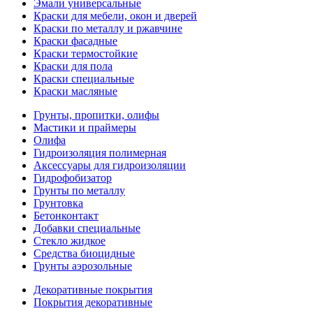
Эмали универсальные
Краски для мебели, окон и дверей
Краски по металлу и ржавчине
Краски фасадные
Краски термостойкие
Краски для пола
Краски специальные
Краски масляные
Грунты, пропитки, олифы
Мастики и праймеры
Олифа
Гидроизоляция полимерная
Аксессуары для гидроизоляции
Гидрофобизатор
Грунты по металлу
Грунтовка
Бетонконтакт
Добавки специальные
Стекло жидкое
Средства биоцидные
Грунты аэрозольные
Декоративные покрытия
Покрытия декоративные