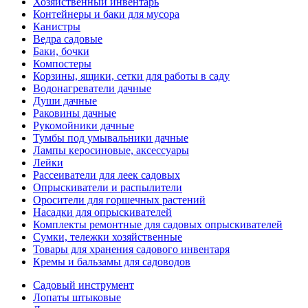
Хозяйственный инвентарь
Контейнеры и баки для мусора
Канистры
Ведра садовые
Баки, бочки
Компостеры
Корзины, ящики, сетки для работы в саду
Водонагреватели дачные
Души дачные
Раковины дачные
Рукомойники дачные
Тумбы под умывальники дачные
Лампы керосиновые, аксессуары
Лейки
Рассеиватели для леек садовых
Опрыскиватели и распылители
Оросители для горшечных растений
Насадки для опрыскивателей
Комплекты ремонтные для садовых опрыскивателей
Сумки, тележки хозяйственные
Товары для хранения садового инвентаря
Кремы и бальзамы для садоводов
Садовый инструмент
Лопаты штыковые