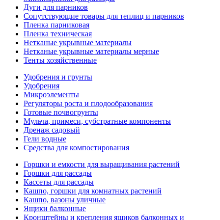
Дуги для парников
Сопутствующие товары для теплиц и парников
Пленка парниковая
Пленка техническая
Нетканые укрывные материалы
Нетканые укрывные материалы мерные
Тенты хозяйственные
Удобрения и грунты
Удобрения
Микроэлементы
Регуляторы роста и плодообразования
Готовые почвогрунты
Мульча, примеси, субстратные компоненты
Дренаж садовый
Гели водные
Средства для компостирования
Горшки и емкости для выращивания растений
Горшки для рассады
Кассеты для рассады
Кашпо, горшки для комнатных растений
Кашпо, вазоны уличные
Ящики балконные
Кронштейны и крепления ящиков балконных и