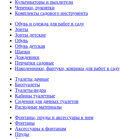
Культиваторы и рыхлители
Черенки, рукоятки
Комплекты садового инструмента
Обувь и одежда для работ в саду
Зонты
Зонты детские
Обувь
Обувь детская
Шапки
Дождевики
Перчатки садовые
Наколенники, фартуки, коврики для работ в саду
Туалеты дачные
Биотуалеты
Туалеты-ведра
Кабины туалетные
Сидения для дачных туалетов
Расходные материалы
Фонтаны, пруды и аксессуары к ним
Фонтаны
Аксессуары к фонтанам
Пруды