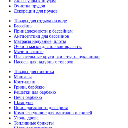
Аксессуары к прудам
Очистка прудов
Декорации для прудов
Товары для отдыха на воде
Бассейны
Принадлежности к бассейнам
Антисептики для бассейнов
Матраcы надувные, плоты
Очки и маски для плавания, ласты
Мячи пляжные
Плавательные круги, жилеты, нарукавники
Насосы для надувных товаров
Товары для пикника
Мангалы
Коптильни
Грили, барбекю
Решетки для барбекю
Печи-барбекю
Шампуры
Принадлежности для гриля
Комплектующие для мангалов и грилей
Уголь, дрова
Топливные брикеты