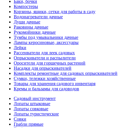
Баки, бочки
Компостеры
Корзины, ящики, сетки для работы в саду
Водонагреватели дачные
Души дачные
Раковины дачные
Рукомойники дачные
Тумбы под умывальники дачные
Лампы керосиновые, аксессуары
Лейки
Рассеиватели для леек садовых
Опрыскиватели и распылители
Оросители для горшечных растений
Насадки для опрыскивателей
Комплекты ремонтные для садовых опрыскивателей
Сумки, тележки хозяйственные
Товары для хранения садового инвентаря
Кремы и бальзамы для садоводов
Садовый инструмент
Лопаты штыковые
Лопаты совковые
Лопаты туристические
Совки
Грабли прямые