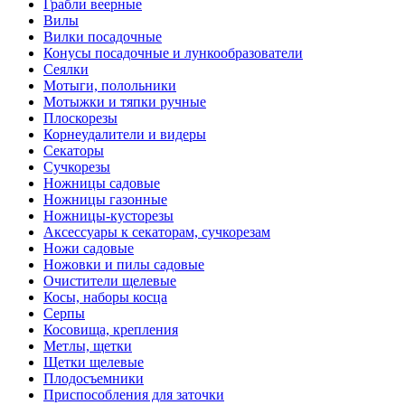
Грабли веерные
Вилы
Вилки посадочные
Конусы посадочные и лункообразователи
Сеялки
Мотыги, полольники
Мотыжки и тяпки ручные
Плоскорезы
Корнеудалители и видеры
Секаторы
Сучкорезы
Ножницы садовые
Ножницы газонные
Ножницы-кусторезы
Аксессуары к секаторам, сучкорезам
Ножи садовые
Ножовки и пилы садовые
Очистители щелевые
Косы, наборы косца
Серпы
Косовища, крепления
Метлы, щетки
Щетки щелевые
Плодосъемники
Приспособления для заточки