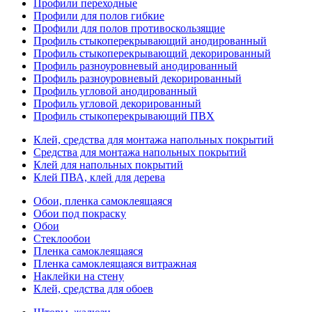
Профили переходные
Профили для полов гибкие
Профили для полов противоскользящие
Профиль стыкоперекрывающий анодированный
Профиль стыкоперекрывающий декорированный
Профиль разноуровневый анодированный
Профиль разноуровневый декорированный
Профиль угловой анодированный
Профиль угловой декорированный
Профиль стыкоперекрывающий ПВХ
Клей, средства для монтажа напольных покрытий
Средства для монтажа напольных покрытий
Клей для напольных покрытий
Клей ПВА, клей для дерева
Обои, пленка самоклеящаяся
Обои под покраску
Обои
Стеклообои
Пленка самоклеящаяся
Пленка самоклеящаяся витражная
Наклейки на стену
Клей, средства для обоев