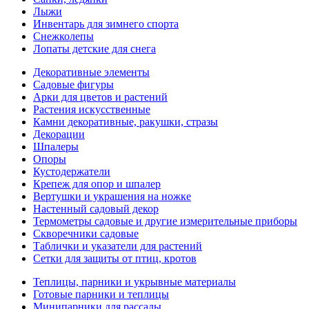
Лыжи
Инвентарь для зимнего спорта
Снежколепы
Лопаты детские для снега
Декоративные элементы
Садовые фигуры
Арки для цветов и растений
Растения искусственные
Камни декоративные, ракушки, стразы
Декорации
Шпалеры
Опоры
Кустодержатели
Крепеж для опор и шпалер
Вертушки и украшения на ножке
Настенный садовый декор
Термометры садовые и другие измерительные приборы
Скворечники садовые
Таблички и указатели для растений
Сетки для защиты от птиц, кротов
Теплицы, парники и укрывные материалы
Готовые парники и теплицы
Минипарники для рассады