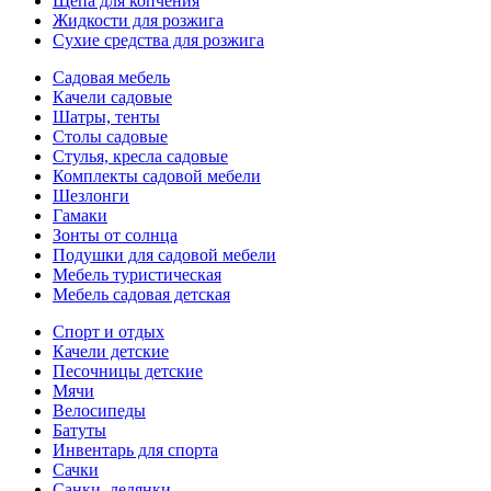
Щепа для копчения
Жидкости для розжига
Сухие средства для розжига
Садовая мебель
Качели садовые
Шатры, тенты
Столы садовые
Стулья, кресла садовые
Комплекты садовой мебели
Шезлонги
Гамаки
Зонты от солнца
Подушки для садовой мебели
Мебель туристическая
Мебель садовая детская
Спорт и отдых
Качели детские
Песочницы детские
Мячи
Велосипеды
Батуты
Инвентарь для спорта
Сачки
Санки, ледянки