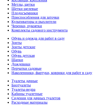
Косовища, крепления
Метлы, щетки
Щетки щелевые
Плодосъемники
Приспособления для заточки
Культиваторы и рыхлители
Черенки, рукоятки
Комплекты садового инструмента
Обувь и одежда для работ в саду
Зонты
Зонты детские
Обувь
Обувь детская
Шапки
Дождевики
Перчатки садовые
Наколенники, фартуки, коврики для работ в саду
Туалеты дачные
Биотуалеты
Туалеты-ведра
Кабины туалетные
Сидения для дачных туалетов
Расходные материалы