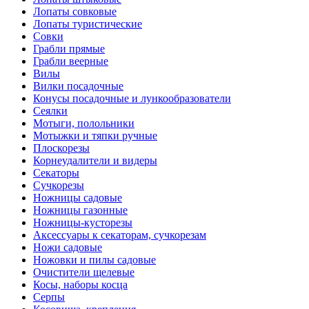
Лопаты совковые
Лопаты туристические
Совки
Грабли прямые
Грабли веерные
Вилы
Вилки посадочные
Конусы посадочные и лункообразователи
Сеялки
Мотыги, полольники
Мотыжки и тяпки ручные
Плоскорезы
Корнеудалители и видеры
Секаторы
Сучкорезы
Ножницы садовые
Ножницы газонные
Ножницы-кусторезы
Аксессуары к секаторам, сучкорезам
Ножи садовые
Ножовки и пилы садовые
Очистители щелевые
Косы, наборы косца
Серпы