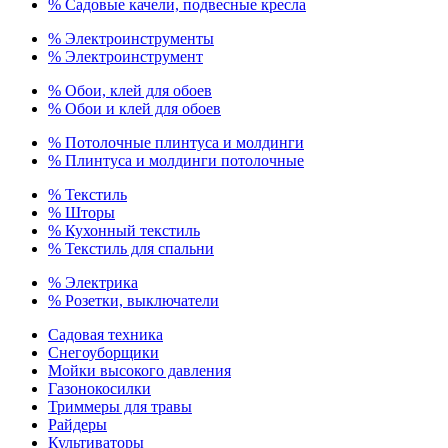
% Садовые качели, подвесные кресла
% Электроинструменты
% Электроинструмент
% Обои, клей для обоев
% Обои и клей для обоев
% Потолочные плинтуса и молдинги
% Плинтуса и молдинги потолочные
% Текстиль
% Шторы
% Кухонный текстиль
% Текстиль для спальни
% Электрика
% Розетки, выключатели
Садовая техника
Снегоуборщики
Мойки высокого давления
Газонокосилки
Триммеры для травы
Райдеры
Культиваторы