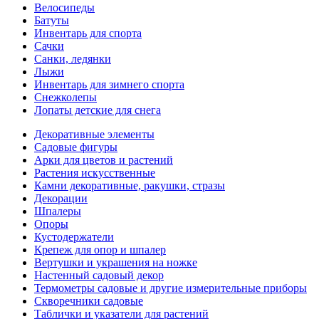
Велосипеды
Батуты
Инвентарь для спорта
Сачки
Санки, ледянки
Лыжи
Инвентарь для зимнего спорта
Снежколепы
Лопаты детские для снега
Декоративные элементы
Садовые фигуры
Арки для цветов и растений
Растения искусственные
Камни декоративные, ракушки, стразы
Декорации
Шпалеры
Опоры
Кустодержатели
Крепеж для опор и шпалер
Вертушки и украшения на ножке
Настенный садовый декор
Термометры садовые и другие измерительные приборы
Скворечники садовые
Таблички и указатели для растений