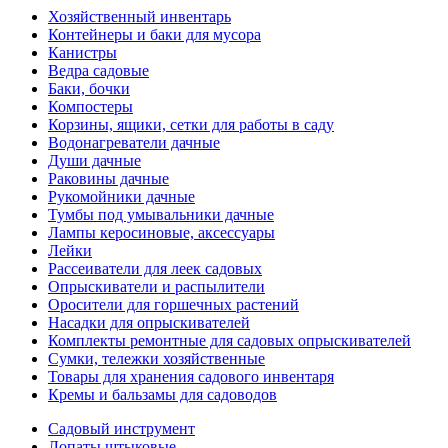
Хозяйственный инвентарь
Контейнеры и баки для мусора
Канистры
Ведра садовые
Баки, бочки
Компостеры
Корзины, ящики, сетки для работы в саду
Водонагреватели дачные
Души дачные
Раковины дачные
Рукомойники дачные
Тумбы под умывальники дачные
Лампы керосиновые, аксессуары
Лейки
Рассеиватели для леек садовых
Опрыскиватели и распылители
Оросители для горшечных растений
Насадки для опрыскивателей
Комплекты ремонтные для садовых опрыскивателей
Сумки, тележки хозяйственные
Товары для хранения садового инвентаря
Кремы и бальзамы для садоводов
Садовый инструмент
Лопаты штыковые