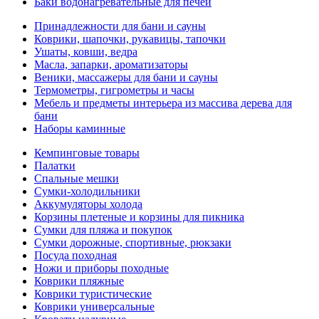
Баки водонагревательные для печей
Принадлежности для бани и сауны
Коврики, шапочки, рукавицы, тапочки
Ушаты, ковши, ведра
Масла, запарки, ароматизаторы
Веники, массажеры для бани и сауны
Термометры, гигрометры и часы
Мебель и предметы интерьера из массива дерева для
бани
Наборы каминные
Кемпинговые товары
Палатки
Спальные мешки
Сумки-холодильники
Аккумуляторы холода
Корзины плетеные и корзины для пикника
Сумки для пляжа и покупок
Сумки дорожные, спортивные, рюкзаки
Посуда походная
Ножи и приборы походные
Коврики пляжные
Коврики туристические
Коврики универсальные