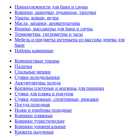
Принадлежности для бани и сауны
Коврики, шапочки, рукавицы, тапочки
Ушаты, ковши, ведра
Масла, запарки, ароматизаторы
Веники, массажеры для бани и сауны
Термометры, гигрометры и часы
Мебель и предметы интерьера из массива дерева для
бани
Наборы каминные
Кемпинговые товары
Палатки
Спальные мешки
Сумки-холодильники
Аккумуляторы холода
Корзины плетеные и корзины для пикника
Сумки для пляжа и покупок
Сумки дорожные, спортивные, рюкзаки
Посуда походная
Ножи и приборы походные
Коврики пляжные
Коврики туристические
Коврики универсальные
Кровати надувные