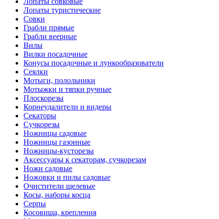
Лопаты совковые
Лопаты туристические
Совки
Грабли прямые
Грабли веерные
Вилы
Вилки посадочные
Конусы посадочные и лункообразователи
Сеялки
Мотыги, полольники
Мотыжки и тяпки ручные
Плоскорезы
Корнеудалители и видеры
Секаторы
Сучкорезы
Ножницы садовые
Ножницы газонные
Ножницы-кусторезы
Аксессуары к секаторам, сучкорезам
Ножи садовые
Ножовки и пилы садовые
Очистители щелевые
Косы, наборы косца
Серпы
Косовища, крепления