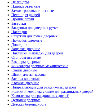
Цилиндры
Планки ответные
Замки тросовые и цепные
Петли для дверей
Прочие петли
Завертки
Заглушки для дверных ручек
Накладки
Стержни для ручек дверных
Пружины дверные
Доводчики
Защелки дверные
Наклейки, накладки для дверей
Стопоры дверные
Бамперы дверные
Фиксаторы дверные механические
Глазки дверные
Шпингалеты, засовы
Засовы воротные
Крючки дверные
Направляющие для раздвижных дверей
Ролики и комплектующие для раздвижных дверей
Комплекты для раздвижных дверей
Цепочки дверные
Детская безопасность