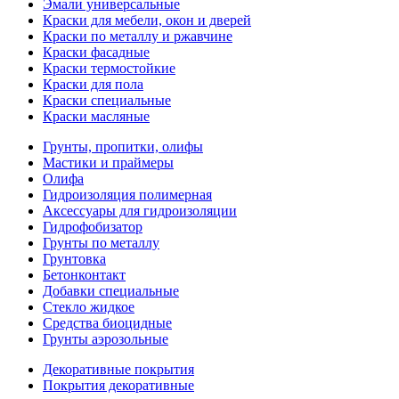
Эмали универсальные
Краски для мебели, окон и дверей
Краски по металлу и ржавчине
Краски фасадные
Краски термостойкие
Краски для пола
Краски специальные
Краски масляные
Грунты, пропитки, олифы
Мастики и праймеры
Олифа
Гидроизоляция полимерная
Аксессуары для гидроизоляции
Гидрофобизатор
Грунты по металлу
Грунтовка
Бетонконтакт
Добавки специальные
Стекло жидкое
Средства биоцидные
Грунты аэрозольные
Декоративные покрытия
Покрытия декоративные