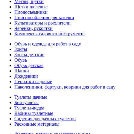
Метлы, щетки
Щетки щелевые
Плодосъемники
Приспособления для заточки
Культиваторы и рыхлители
Черенки, рукоятки
Комплекты садового инструмента
Обувь и одежда для работ в саду
Зонты
Зонты детские
Обувь
Обувь детская
Шапки
Дождевики
Перчатки садовые
Наколенники, фартуки, коврики для работ в саду
Туалеты дачные
Биотуалеты
Туалеты-ведра
Кабины туалетные
Сидения для дачных туалетов
Расходные материалы