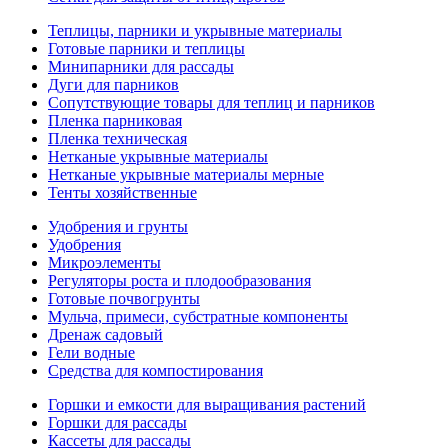
Теплицы, парники и укрывные материалы
Готовые парники и теплицы
Минипарники для рассады
Дуги для парников
Сопутствующие товары для теплиц и парников
Пленка парниковая
Пленка техническая
Нетканые укрывные материалы
Нетканые укрывные материалы мерные
Тенты хозяйственные
Удобрения и грунты
Удобрения
Микроэлементы
Регуляторы роста и плодообразования
Готовые почвогрунты
Мульча, примеси, субстратные компоненты
Дренаж садовый
Гели водные
Средства для компостирования
Горшки и емкости для выращивания растений
Горшки для рассады
Кассеты для рассады