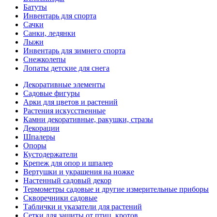
Батуты
Инвентарь для спорта
Сачки
Санки, ледянки
Лыжи
Инвентарь для зимнего спорта
Снежколепы
Лопаты детские для снега
Декоративные элементы
Садовые фигуры
Арки для цветов и растений
Растения искусственные
Камни декоративные, ракушки, стразы
Декорации
Шпалеры
Опоры
Кустодержатели
Крепеж для опор и шпалер
Вертушки и украшения на ножке
Настенный садовый декор
Термометры садовые и другие измерительные приборы
Скворечники садовые
Таблички и указатели для растений
Сетки для защиты от птиц, кротов