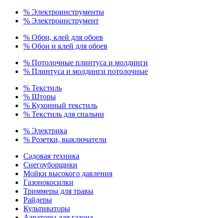
% Электроинструменты
% Электроинструмент
% Обои, клей для обоев
% Обои и клей для обоев
% Потолочные плинтуса и молдинги
% Плинтуса и молдинги потолочные
% Текстиль
% Шторы
% Кухонный текстиль
% Текстиль для спальни
% Электрика
% Розетки, выключатели
Садовая техника
Снегоуборщики
Мойки высокого давления
Газонокосилки
Триммеры для травы
Райдеры
Культиваторы
Аэраторы для газона