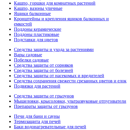
Кашпо, горшки для комнатных растений
Кашпо, вазоны уличные
Ящики балконные
Кронштейны и крепления ящиков балконных и
емкостей
Поддоны керамические
Поддоны пластиковые
Подставки для цветов
Средства защиты и ухода за растениями
Вары садовые
Побелки садовые
Средства защиты от сорняков
Средства защиты от болезней
Средства защиты от насекомых и вредителей
Средства сохранения свежести срезанных цветов и елок
Подвязки для растений
Средства защиты от грызунов
Мышеловки, крысоловки, ультразвуковые отпугиватели
Препараты защиты от грызунов
Печи для бани и сауны
Термозащита для печей
Баки водонагревательные для печей