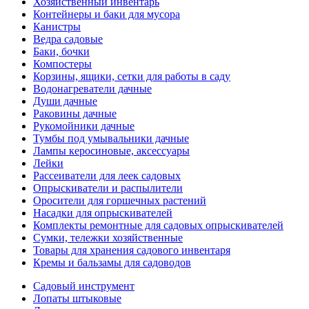
Хозяйственный инвентарь
Контейнеры и баки для мусора
Канистры
Ведра садовые
Баки, бочки
Компостеры
Корзины, ящики, сетки для работы в саду
Водонагреватели дачные
Души дачные
Раковины дачные
Рукомойники дачные
Тумбы под умывальники дачные
Лампы керосиновые, аксессуары
Лейки
Рассеиватели для леек садовых
Опрыскиватели и распылители
Оросители для горшечных растений
Насадки для опрыскивателей
Комплекты ремонтные для садовых опрыскивателей
Сумки, тележки хозяйственные
Товары для хранения садового инвентаря
Кремы и бальзамы для садоводов
Садовый инструмент
Лопаты штыковые