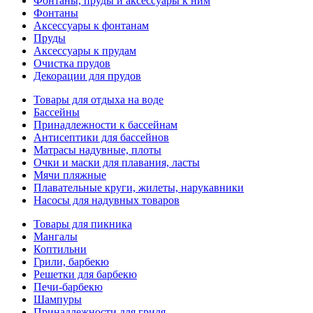
Фонтаны, пруды и аксессуары к ним
Фонтаны
Аксессуары к фонтанам
Пруды
Аксессуары к прудам
Очистка прудов
Декорации для прудов
Товары для отдыха на воде
Бассейны
Принадлежности к бассейнам
Антисептики для бассейнов
Матраcы надувные, плоты
Очки и маски для плавания, ласты
Мячи пляжные
Плавательные круги, жилеты, нарукавники
Насосы для надувных товаров
Товары для пикника
Мангалы
Коптильни
Грили, барбекю
Решетки для барбекю
Печи-барбекю
Шампуры
Принадлежности для гриля