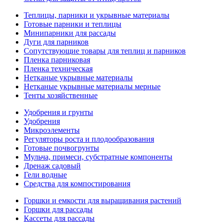
Теплицы, парники и укрывные материалы
Готовые парники и теплицы
Минипарники для рассады
Дуги для парников
Сопутствующие товары для теплиц и парников
Пленка парниковая
Пленка техническая
Нетканые укрывные материалы
Нетканые укрывные материалы мерные
Тенты хозяйственные
Удобрения и грунты
Удобрения
Микроэлементы
Регуляторы роста и плодообразования
Готовые почвогрунты
Мульча, примеси, субстратные компоненты
Дренаж садовый
Гели водные
Средства для компостирования
Горшки и емкости для выращивания растений
Горшки для рассады
Кассеты для рассады