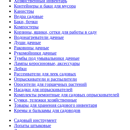
Хозяйственный инвентарь
Контейнеры и баки для мусора
Канистры
Ведра садовые
Баки, бочки
Компостеры
Корзины, ящики, сетки для работы в саду
Водонагреватели дачные
Души дачные
Раковины дачные
Рукомойники дачные
Тумбы под умывальники дачные
Лампы керосиновые, аксессуары
Лейки
Рассеиватели для леек садовых
Опрыскиватели и распылители
Оросители для горшечных растений
Насадки для опрыскивателей
Комплекты ремонтные для садовых опрыскивателей
Сумки, тележки хозяйственные
Товары для хранения садового инвентаря
Кремы и бальзамы для садоводов
Садовый инструмент
Лопаты штыковые