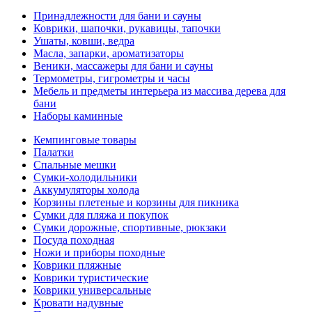
Принадлежности для бани и сауны
Коврики, шапочки, рукавицы, тапочки
Ушаты, ковши, ведра
Масла, запарки, ароматизаторы
Веники, массажеры для бани и сауны
Термометры, гигрометры и часы
Мебель и предметы интерьера из массива дерева для
бани
Наборы каминные
Кемпинговые товары
Палатки
Спальные мешки
Сумки-холодильники
Аккумуляторы холода
Корзины плетеные и корзины для пикника
Сумки для пляжа и покупок
Сумки дорожные, спортивные, рюкзаки
Посуда походная
Ножи и приборы походные
Коврики пляжные
Коврики туристические
Коврики универсальные
Кровати надувные