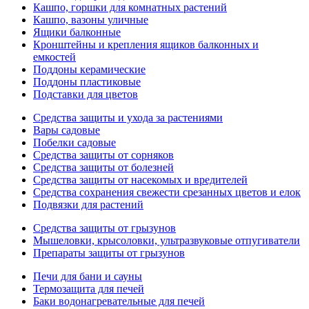
Кашпо, горшки для комнатных растений
Кашпо, вазоны уличные
Ящики балконные
Кронштейны и крепления ящиков балконных и
емкостей
Поддоны керамические
Поддоны пластиковые
Подставки для цветов
Средства защиты и ухода за растениями
Вары садовые
Побелки садовые
Средства защиты от сорняков
Средства защиты от болезней
Средства защиты от насекомых и вредителей
Средства сохранения свежести срезанных цветов и елок
Подвязки для растений
Средства защиты от грызунов
Мышеловки, крысоловки, ультразвуковые отпугиватели
Препараты защиты от грызунов
Печи для бани и сауны
Термозащита для печей
Баки водонагревательные для печей