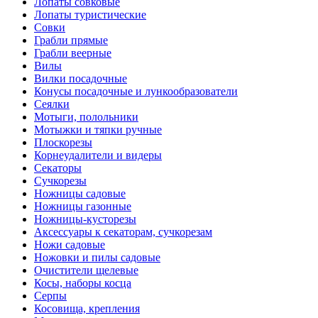
Лопаты совковые
Лопаты туристические
Совки
Грабли прямые
Грабли веерные
Вилы
Вилки посадочные
Конусы посадочные и лункообразователи
Сеялки
Мотыги, полольники
Мотыжки и тяпки ручные
Плоскорезы
Корнеудалители и видеры
Секаторы
Сучкорезы
Ножницы садовые
Ножницы газонные
Ножницы-кусторезы
Аксессуары к секаторам, сучкорезам
Ножи садовые
Ножовки и пилы садовые
Очистители щелевые
Косы, наборы косца
Серпы
Косовища, крепления