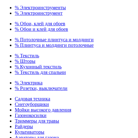
% Электроинструменты
% Электроинструмент
% Обои, клей для обоев
% Обои и клей для обоев
% Потолочные плинтуса и молдинги
% Плинтуса и молдинги потолочные
% Текстиль
% Шторы
% Кухонный текстиль
% Текстиль для спальни
% Электрика
% Розетки, выключатели
Садовая техника
Снегоуборщики
Мойки высокого давления
Газонокосилки
Триммеры для травы
Райдеры
Культиваторы
Аэраторы для газона