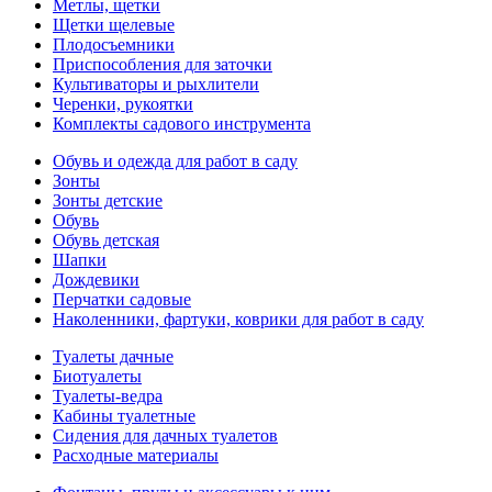
Метлы, щетки
Щетки щелевые
Плодосъемники
Приспособления для заточки
Культиваторы и рыхлители
Черенки, рукоятки
Комплекты садового инструмента
Обувь и одежда для работ в саду
Зонты
Зонты детские
Обувь
Обувь детская
Шапки
Дождевики
Перчатки садовые
Наколенники, фартуки, коврики для работ в саду
Туалеты дачные
Биотуалеты
Туалеты-ведра
Кабины туалетные
Сидения для дачных туалетов
Расходные материалы