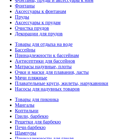
Фонтаны, пруды и аксессуары к ним
Фонтаны
Аксессуары к фонтанам
Пруды
Аксессуары к прудам
Очистка прудов
Декорации для прудов
Товары для отдыха на воде
Бассейны
Принадлежности к бассейнам
Антисептики для бассейнов
Матраcы надувные, плоты
Очки и маски для плавания, ласты
Мячи пляжные
Плавательные круги, жилеты, нарукавники
Насосы для надувных товаров
Товары для пикника
Мангалы
Коптильни
Грили, барбекю
Решетки для барбекю
Печи-барбекю
Шампуры
Принадлежности для гриля