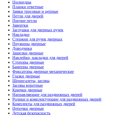
Цилиндры
Планки ответные
Замки тросовые и цепные
Петли для дверей
Прочие петли
Завертки
Заглушки для дверных ручек
Накладки
Стержни для ручек дверных
Пружины дверные
Доводчики
Защелки дверные
Наклейки, накладки для дверей
Стопоры дверные
Бамперы дверные
Фиксаторы дверные механические
Глазки дверные
Шпингалеты, засовы
Засовы воротные
Крючки дверные
Направляющие для раздвижных дверей
Ролики и комплектующие для раздвижных дверей
Комплекты для раздвижных дверей
Цепочки дверные
Детская безопасность