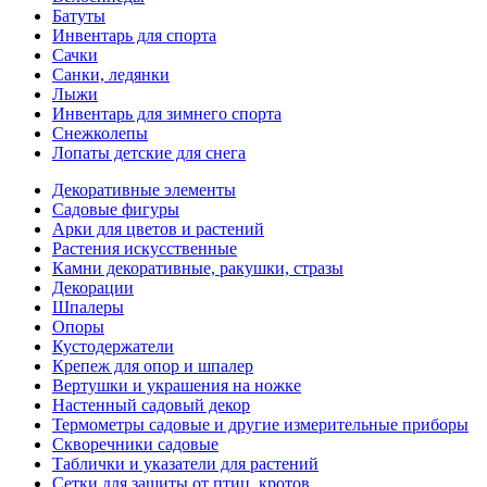
Батуты
Инвентарь для спорта
Сачки
Санки, ледянки
Лыжи
Инвентарь для зимнего спорта
Снежколепы
Лопаты детские для снега
Декоративные элементы
Садовые фигуры
Арки для цветов и растений
Растения искусственные
Камни декоративные, ракушки, стразы
Декорации
Шпалеры
Опоры
Кустодержатели
Крепеж для опор и шпалер
Вертушки и украшения на ножке
Настенный садовый декор
Термометры садовые и другие измерительные приборы
Скворечники садовые
Таблички и указатели для растений
Сетки для защиты от птиц, кротов