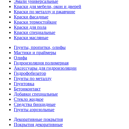
Эмали универсальные
Краски для мебели, окон и дверей
Краски по металлу и ржавчине
Краски фасадные
Краски термостойкие
Краски для пола
Краски специальные
Краски масляные
Грунты, пропитки, олифы
Мастики и праймеры
Олифа
Гидроизоляция полимерная
Аксессуары для гидроизоляции
Гидрофобизатор
Грунты по металлу
Грунтовка
Бетонконтакт
Добавки специальные
Стекло жидкое
Средства биоцидные
Грунты аэрозольные
Декоративные покрытия
Покрытия декоративные